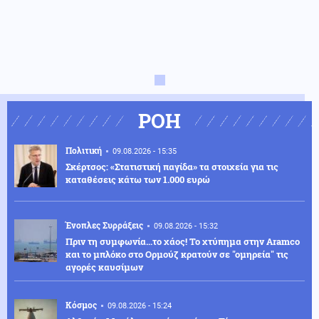
ΡΟΗ
Πολιτική
09.08.2026 - 15:35
Σκέρτσος: «Στατιστική παγίδα» τα στοιχεία για τις
καταθέσεις κάτω των 1.000 ευρώ
Ένοπλες Συρράξεις
09.08.2026 - 15:32
Πριν τη συμφωνία...το χάος! Το χτύπημα στην Aramco
και το μπλόκο στο Ορμούζ κρατούν σε "ομηρεία" τις
αγορές καυσίμων
Κόσμος
09.08.2026 - 15:24