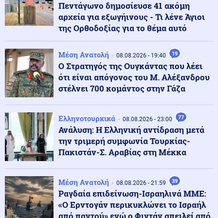
Πεντάγωνο δημοσίευσε 41 ακόμη
αρχεία για εξωγήινους - Τι λένε Άγιοι
της Ορθοδοξίας για το θέμα αυτό
Πολιτική
09.08.2026 - 14:35
Κοντογεώργης: «Η φετινή ΔΕΘ είναι προεκλογική, όχι
παροχολογική»
Μέση Ανατολή
19
08.08.2026 - 19:40
Ο Στρατηγός της Ουγκάντας που λέει
ότι είναι απόγονος του Μ. Αλέξανδρου
Κόσμος
09.08.2026 - 14:26
στέλνει 700 κομάντος στην Γάζα
Σίδνεϊ: Παραλίγο σύγκρουση δύο αεροπλάνων σε
διάδρομο αεροδρομίου (βίντεο)
Ελληνοτουρκικά
77
08.08.2026 - 23:00
Ανάλυση: Η Ελληνική αντίδραση μετά
Κόσμος
09.08.2026 - 14:18
την τριμερή συμφωνία Τουρκίας-
Την... έπνιξαν τα χρέη: Ηθοποιός του Χάρι Πότερ
κατέληξε στο... OnlyFans (εικόνες)
Πακιστάν-Σ. Αραβίας στη Μέκκα
Καιρός
Μέση Ανατολή
39
09.08.2026 - 14:06
08.08.2026 - 21:59
Σε πορτοκαλί συναγερμό για φωτιές η χώρα και τη
Ραγδαία επιδείνωση-Ισραηλινά ΜΜΕ:
Δευτέρα
«Ο Ερντογάν περικυκλώνει το Ισραήλ
από παντού» ενώ ο Φιντάν απειλεί από