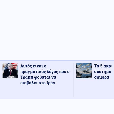
Αυτός είναι ο
Τα 5 ακρι
πραγματικός λόγος που ο
συστήματ
Τραμπ φοβάται να
σήμερα
εισβάλει στο Ιράν