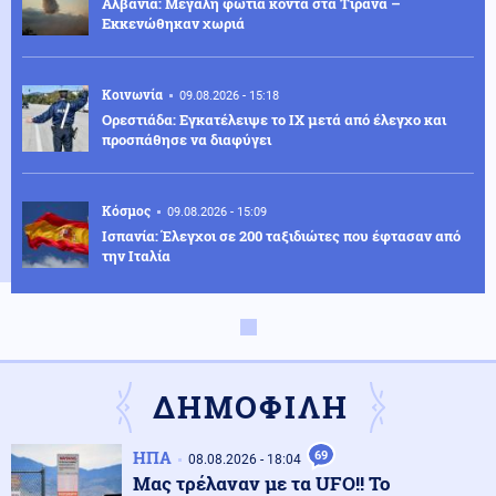
Αλβανία: Μεγάλη φωτιά κοντά στα Τίρανα –
Εκκενώθηκαν χωριά
Κοινωνία
09.08.2026 - 15:18
Ορεστιάδα: Εγκατέλειψε το ΙΧ μετά από έλεγχο και
προσπάθησε να διαφύγει
Κόσμος
09.08.2026 - 15:09
Ισπανία: Έλεγχοι σε 200 ταξιδιώτες που έφτασαν από
την Ιταλία
Κοινωνία
09.08.2026 - 14:56
Έβρος: Πυρκαγιά σε χαμηλή βλάστηση στο Σπήλαιο
Ορεστιάδας
ΔΗΜΟΦΙΛΗ
Κοινωνία
09.08.2026 - 14:44
ΗΠΑ
69
08.08.2026 - 18:04
Σκιάθος: 15χρονος κατήγγειλε 17χρονο για σεξουαλική
Μας τρέλαναν με τα UFO!! Το
κακοποίηση