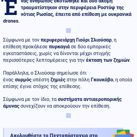
Έ
νας άνθρωπος σκοτώθηκε και δύο ακόμη
τραυματίστηκαν στην περιφέρεια Ροστόφ της
νότιας Ρωσίας, έπειτα από επίθεση με ουκρανικά
drones
.
Σύμφωνα με τον
περιφερειάρχη Γιούρι Σλιούσαρ
, η
επίθεση προκάλεσε
πυρκαγιά
σε δύο εμπορικές
εγκαταστάσεις, χωρίς να δίνονται μέχρι στιγμής
περισσότερες λεπτομέρειες για την
έκταση των ζημιών
.
Παράλληλα, ο Σλιούσαρ σημείωσε ότι
ένας
συρμός
υπέστη
ζημιές
στην πόλη
Γκουκόβο
, η οποία
επίσης έγινε στόχος της επίθεσης.
Σύμφωνα με τον ίδιο, τα
συστήματα αντιαεροπορικής
άμυνας
συνεχίζουν να αποκρούουν την επίθεση.
Ακολουθήστε το Πενταπόσταγμα στο