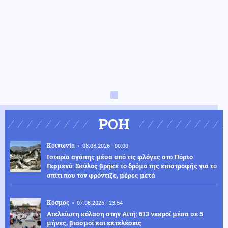
ΡΟΗ
Κοινωνία
08.08.2026 - 00:00
Ιστορία αγάπης μέσα από τις φλόγες στο Πόρτο
Γερμενό: Σκύλος βρήκε το δρόμο της επιστροφής για το
σπίτι που τον φρόντιζε, μέρες μετά
Κόσμος
07.08.2026 - 23:54
Ατελείωτη κόλαση στην Αϊτή: 613 νεκροί μέσα σε 5
μήνες, βιασμοί και εκτελέσεις