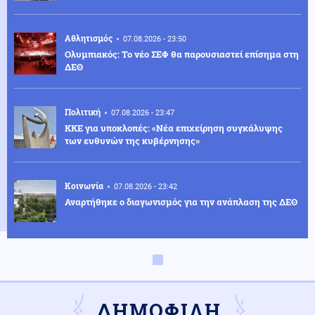
Αθλητισμός
07.08.2026 - 23:50
Ολυμπιακός: Το νέο ΣΕΦ θα παρουσιαστεί επίσημα στη
ΔΕΘ
Πολιτική
07.08.2026 - 23:47
ΚΚΕ για υποκλοπές: «Νέα επιχείρηση συγκάλυψης
των ευθυνών της κυβέρνησης»
Κοινωνία
07.08.2026 - 23:42
Αναρτήθηκε ο διαγωνισμός για την ανάπλαση της ΔΕΘ
Ελληνοτουρκικά
07.08.2026 - 23:33
Νέο «γκριζάρισμα» στο Αιγαίο από την Τουρκία, με
αφορμή το Χωροταξικό του Τουρισμού
ΔΗΜΟΦΙΛΗ