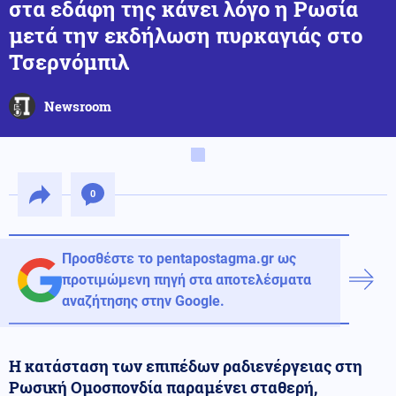
στα εδάφη της κάνει λόγο η Ρωσία
μετά την εκδήλωση πυρκαγιάς στο
Τσερνόμπιλ
Newsroom
0
Προσθέστε το pentapostagma.gr ως
προτιμώμενη πηγή στα αποτελέσματα
αναζήτησης στην Google.
Η κατάσταση των επιπέδων ραδιενέργειας στη
Ρωσική Ομοσπονδία παραμένει σταθερή,