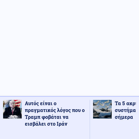
Αυτός είναι ο
Τα 5 ακρι
πραγματικός λόγος που ο
συστήματ
Τραμπ φοβάται να
σήμερα
εισβάλει στο Ιράν