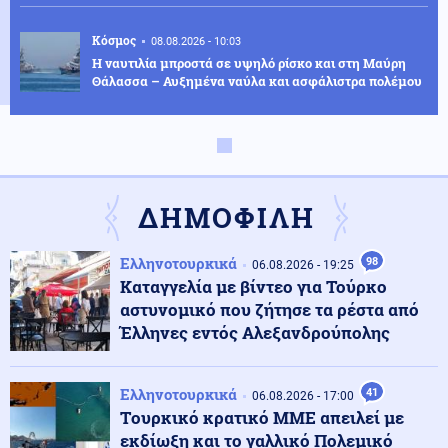
Κόσμος
08.08.2026 - 10:03
Η ναυτιλία μπροστά σε υψηλό ρίσκο και στη Μαύρη
Θάλασσα – Αυξημένα ναύλα και ασφάλιστρα πολέμου
Κοινωνία
08.08.2026 - 09:58
Τέλος οι πινακίδες αυτοκινήτων στην Ελλάδα
ΔΗΜΟΦΙΛΗ
Κόσμος
08.08.2026 - 09:53
Ελληνοτουρκικά
98
06.08.2026 - 19:25
Συνετρίβη πυροσβεστικό ελικόπτερο ενώ επιχειρούσε
Καταγγελία με βίντεο για Τούρκο
σε μεγάλη δασική πυρκαγιά στη Γιούτα
αστυνομικό που ζήτησε τα ρέστα από
Έλληνες εντός Αλεξανδρούπολης
Οικονομία
08.08.2026 - 09:41
Χρηματιστήριο Αθηνών: Αντίστροφη μέτρηση 30
Ελληνοτουρκικά
41
ημερών για την αναβάθμιση
06.08.2026 - 17:00
Tουρκικό κρατικό ΜΜΕ απειλεί με
εκδίωξη και το γαλλικό Πολεμικό