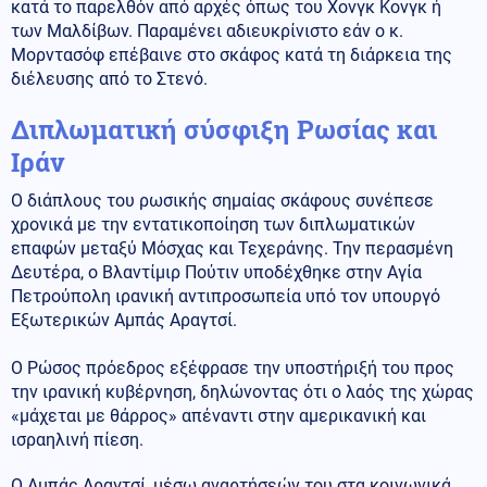
κατά το παρελθόν από αρχές όπως του Χονγκ Κονγκ ή
των Μαλδίβων. Παραμένει αδιευκρίνιστο εάν ο κ.
Μορντασόφ επέβαινε στο σκάφος κατά τη διάρκεια της
διέλευσης από το Στενό.
Διπλωματική σύσφιξη Ρωσίας και
Ιράν
Ο διάπλους του ρωσικής σημαίας σκάφους συνέπεσε
χρονικά με την εντατικοποίηση των διπλωματικών
επαφών μεταξύ Μόσχας και Τεχεράνης. Την περασμένη
Δευτέρα, ο Βλαντίμιρ Πούτιν υποδέχθηκε στην Αγία
Πετρούπολη ιρανική αντιπροσωπεία υπό τον υπουργό
Εξωτερικών Αμπάς Αραγτσί.
Ο Ρώσος πρόεδρος εξέφρασε την υποστήριξή του προς
την ιρανική κυβέρνηση, δηλώνοντας ότι ο λαός της χώρας
«μάχεται με θάρρος» απέναντι στην αμερικανική και
ισραηλινή πίεση.
Ο Αμπάς Αραγτσί, μέσω αναρτήσεών του στα κοινωνικά