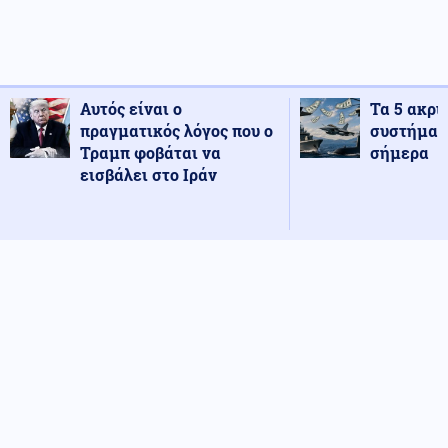
Αυτός είναι ο
Τα 5 ακρι
πραγματικός λόγος που ο
συστήματ
Τραμπ φοβάται να
σήμερα
εισβάλει στο Ιράν