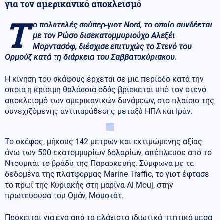
για τον αμερικανικό αποκλεισμό
Τ
ο πολυτελές σούπερ-γιοτ Nord, το οποίο συνδέεται
με τον Ρώσο δισεκατομμυριούχο Αλεξέι
Μορντασόφ, διέσχισε επιτυχώς το Στενό του
Ορμούζ κατά τη διάρκεια του Σαββατοκύριακου.
Η κίνηση του σκάφους έρχεται σε μια περίοδο κατά την
οποία η κρίσιμη θαλάσσια οδός βρίσκεται υπό τον στενό
αποκλεισμό των αμερικανικών δυνάμεων, στο πλαίσιο της
συνεχιζόμενης αντιπαράθεσης μεταξύ ΗΠΑ και Ιράν.
Το σκάφος, μήκους 142 μέτρων και εκτιμώμενης αξίας
άνω των 500 εκατομμυρίων δολαρίων, απέπλευσε από το
Ντουμπάι το βράδυ της Παρασκευής. Σύμφωνα με τα
δεδομένα της πλατφόρμας Marine Traffic, το γιοτ έφτασε
το πρωί της Κυριακής στη μαρίνα Al Mouj, στην
πρωτεύουσα του Ομάν, Μουσκάτ.
Πρόκειται για ένα από τα ελάχιστα ιδιωτικά πτητικά μέσα