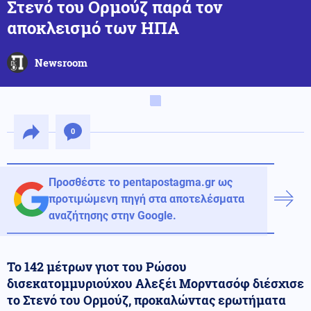
Στενό του Ορμούζ παρά τον
αποκλεισμό των ΗΠΑ
Newsroom
0
Προσθέστε το pentapostagma.gr ως
προτιμώμενη πηγή στα αποτελέσματα
αναζήτησης στην Google.
Το 142 μέτρων γιοτ του Ρώσου
δισεκατομμυριούχου Αλεξέι Μορντασόφ διέσχισε
το Στενό του Ορμούζ, προκαλώντας ερωτήματα