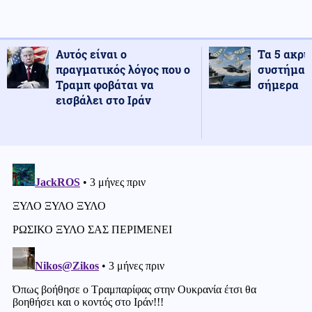
Αυτός είναι ο
Τα 5 ακρι
πραγματικός λόγος που ο
συστήματ
Τραμπ φοβάται να
σήμερα
εισβάλει στο Ιράν