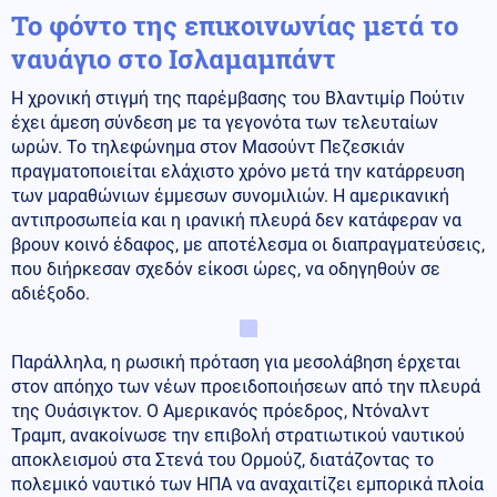
Το φόντο της επικοινωνίας μετά το
ναυάγιο στο Ισλαμαμπάντ
Η χρονική στιγμή της παρέμβασης του Βλαντιμίρ Πούτιν
έχει άμεση σύνδεση με τα γεγονότα των τελευταίων
ωρών. Το τηλεφώνημα στον Μασούντ Πεζεσκιάν
πραγματοποιείται ελάχιστο χρόνο μετά την κατάρρευση
των μαραθώνιων έμμεσων συνομιλιών. Η αμερικανική
αντιπροσωπεία και η ιρανική πλευρά δεν κατάφεραν να
βρουν κοινό έδαφος, με αποτέλεσμα οι διαπραγματεύσεις,
που διήρκεσαν σχεδόν είκοσι ώρες, να οδηγηθούν σε
αδιέξοδο.
Παράλληλα, η ρωσική πρόταση για μεσολάβηση έρχεται
στον απόηχο των νέων προειδοποιήσεων από την πλευρά
της Ουάσιγκτον. Ο Αμερικανός πρόεδρος, Ντόναλντ
Τραμπ, ανακοίνωσε την επιβολή στρατιωτικού ναυτικού
αποκλεισμού στα Στενά του Ορμούζ, διατάζοντας το
πολεμικό ναυτικό των ΗΠΑ να αναχαιτίζει εμπορικά πλοία