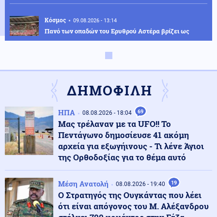
Κόσμος
09.08.2026 - 13:14
Πανό των οπαδών του Ερυθρού Αστέρα βρίζει ως
"Ναζί" τον Β. Ζελένσκι
Κοινωνία
09.08.2026 - 13:05
«Τι άλλο θα δούμε;»: Ελικόπτερο προσγειώθηκε στο
ΔΗΜΟΦΙΛΗ
Σαρακήνικο για να κάνουν μπάνιο οι επιβάτες του
(βίντεο)
ΗΠΑ
69
08.08.2026 - 18:04
Μας τρέλαναν με τα UFO!! Το
Κοινωνία
09.08.2026 - 12:53
Πεντάγωνο δημοσίευσε 41 ακόμη
Λουτράκι: 75χρονος βρέθηκε νεκρός δίπλα σε κάδους
απορριμμάτων
αρχεία για εξωγήινους - Τι λένε Άγιοι
της Ορθοδοξίας για το θέμα αυτό
Ένοπλες Συρράξεις
09.08.2026 - 12:46
Μέση Ανατολή
19
08.08.2026 - 19:40
Ρωσικές επιθέσεις σε δύο διυλιστήρια – Τρεις νεκροί
Ο Στρατηγός της Ουγκάντας που λέει
στο Μπέλγκοροντ από ουκρανικό drone
ότι είναι απόγονος του Μ. Αλέξανδρου