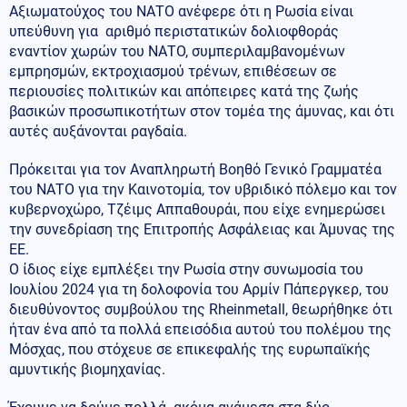
Αξιωματούχος του ΝΑΤΟ ανέφερε ότι η Ρωσία είναι
υπεύθυνη για αριθμό περιστατικών δολιοφθοράς
εναντίον χωρών του ΝΑΤΟ, συμπεριλαμβανομένων
εμπρησμών, εκτροχιασμού τρένων, επιθέσεων σε
περιουσίες πολιτικών και απόπειρες κατά της ζωής
βασικών προσωπικοτήτων στον τομέα της άμυνας, και ότι
αυτές αυξάνονται ραγδαία.
Πρόκειται για τον Αναπληρωτή Βοηθό Γενικό Γραμματέα
του ΝΑΤΟ για την Καινοτομία, τον υβριδικό πόλεμο και τον
κυβερνοχώρο, Τζέιμς Αππαθουράι, που είχε ενημερώσει
την συνεδρίαση της Επιτροπής Ασφάλειας και Άμυνας της
ΕΕ.
Ο ίδιος είχε εμπλέξει την Ρωσία στην συνωμοσία του
Ιουλίου 2024 για τη δολοφονία του Αρμίν Πάπεργκερ, του
διευθύνοντος συμβούλου της Rheinmetall, θεωρήθηκε ότι
ήταν ένα από τα πολλά επεισόδια αυτού του πολέμου της
Μόσχας, που στόχευε σε επικεφαλής της ευρωπαϊκής
αμυντικής βιομηχανίας.