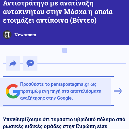
Αντιστράτηγο με ανατίναξη
αυτοκινήτου στην Μόσχα η οποία
ετοιμάζει αντίποινα (Βίντεο)
Newsroom
62
Προσθέστε το pentapostagma.gr ως
προτιμώμενη πηγή στα αποτελέσματα
αναζήτησης στην Google.
Υπενθυμίζουμε ότι τεράστιο υβριδικό πόλεμο από
ρωσικές ειδικές ομάδες στην Ευρώπη είχε