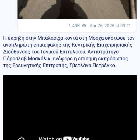
Η έκρηξη στην Μπαλασίχα κοντά στη Μόσχα σκότωσε τον
αναπληρωτή επικεφαλής της Κεντρικής Επιχειρησιακής
Διεύθυνσης του Γενικού Επιτελείου, Αντιστράτηγο
Γιάροσλαβ Μοσκάλικ, ανέφερε η επίσημη εκπρόσωπος
της Ερευνητικής Επιτροπής, Σβετλάνα Πετρένκο.