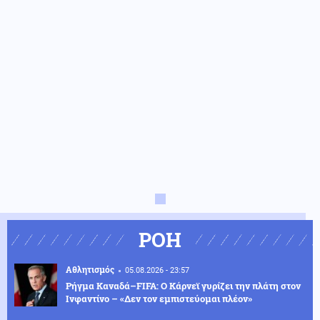
ΡΟΗ
Αθλητισμός
05.08.2026 - 23:57
Ρήγμα Καναδά–FIFA: Ο Κάρνεϊ γυρίζει την πλάτη στον
Ινφαντίνο – «Δεν τον εμπιστεύομαι πλέον»