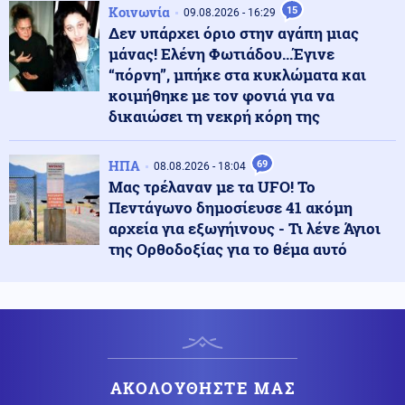
Κοινωνία
15
09.08.2026 - 16:29
Δεν υπάρχει όριο στην αγάπη μιας
Ένοπλες Συρράξεις
09.08.2026 - 23:05
μάνας! Ελένη Φωτιάδου...Έγινε
Νέες επιθέσεις των Χούθι στην πόλη Μόχα
“πόρνη”, μπήκε στα κυκλώματα και
κοιμήθηκε με τον φονιά για να
δικαιώσει τη νεκρή κόρη της
Πολιτική
09.08.2026 - 23:02
ΠΑΣΟΚ για το θάνατο του Νίκου Καλογερόπουλου:
«Ανήσυχο και ασυμβίβαστο πνεύμα»
ΗΠΑ
69
08.08.2026 - 18:04
Μας τρέλαναν με τα UFO! Το
Πεντάγωνο δημοσίευσε 41 ακόμη
Πολιτική
09.08.2026 - 22:51
αρχεία για εξωγήινους - Τι λένε Άγιοι
ΣΥΡΙΖΑ για Νίκο Καλογερόπουλο: Υπηρέτησε την τέχνη
της Ορθοδοξίας για το θέμα αυτό
με έναν απολύτως προσωπικό τρόπο, μακριά από
συμβάσεις
Ελληνοτουρκικά
09.08.2026 - 22:50
Οι Τούρκοι ζητούν από τις ΗΠΑ πρόσβαση στο "ψαχνό"
της τεχνολογίας πρόωσης κινητήρων για το μαχητικό
τους ΚΑΑΝ-Τι συνεπάγεται για την Ελλάδα;
ΑΚΟΛΟΥΘΗΣΤΕ ΜΑΣ