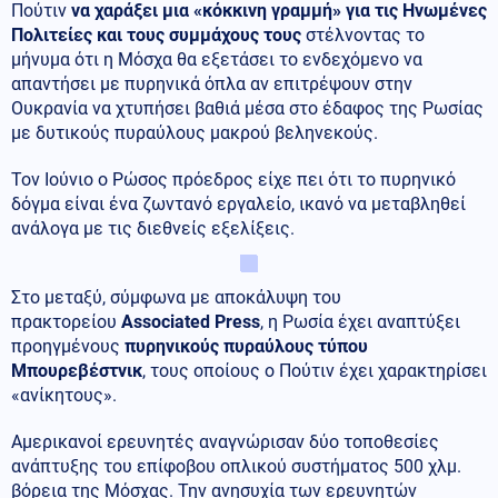
Πούτιν
να χαράξει μια «κόκκινη γραμμή» για τις Ηνωμένες
Πολιτείες και τους συμμάχους τους
στέλνοντας το
μήνυμα ότι η Μόσχα θα εξετάσει το ενδεχόμενο να
απαντήσει με πυρηνικά όπλα αν επιτρέψουν στην
Ουκρανία να χτυπήσει βαθιά μέσα στο έδαφος της Ρωσίας
με δυτικούς πυραύλους μακρού βεληνεκούς.
Τον Ιούνιο ο Ρώσος πρόεδρος είχε πει ότι το πυρηνικό
δόγμα είναι ένα ζωντανό εργαλείο, ικανό να μεταβληθεί
ανάλογα με τις διεθνείς εξελίξεις.
Στο μεταξύ, σύμφωνα με αποκάλυψη του
πρακτορείου
Associated Press
, η Ρωσία έχει αναπτύξει
προηγμένους
πυρηνικούς πυραύλους τύπου
Μπουρεβέστνικ
, τους οποίους ο Πούτιν έχει χαρακτηρίσει
«ανίκητους».
Αμερικανοί ερευνητές αναγνώρισαν δύο τοποθεσίες
ανάπτυξης του επίφοβου οπλικού συστήματος 500 χλμ.
βόρεια της Μόσχας. Την ανησυχία των ερευνητών