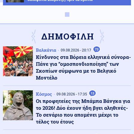
Ένοπλες Συρράξεις
09.08.2026 - 23:28
11 νεκροί από επιθέσεις των Χούθι στην Υεμένη
ΔΗΜΟΦΙΛΗ
Βαλκάνια
73
Κοινωνία
09.08.2026 - 20:17
09.08.2026 - 23:22
Κίνδυνος στα Βόρεια ελληνικά σύνορα-
Διαρρήκτες έριξαν οξύ σε κλειδαριές, για να
μπουκάρουν σε διαμερίσματα στο Βύρωνα
Πάνε για “ομοσπονδιοποίηση” των
Σκοπίων σύμφωνα με το Βελγικό
Μοντέλο
Κοινωνία
09.08.2026 - 23:14
Κλήρωση Τζόκερ 9/8/26: Τα νούμερα που κερδίζουν
Κόσμος
13
09.08.2026 - 17:35
Οι προφητείες της Μπάμπα Βάνγκα για
το 2026! Δύο έχουν ήδη βγει αληθινές-
Κοινωνία
Το σενάριο που απομένει μέχρι το
09.08.2026 - 23:08
Κυκλοφοριακές ρυθμίσεις στη λεωφόρο Σχιστού, λόγω
τέλος του έτους
εκτέλεσης εργασιών