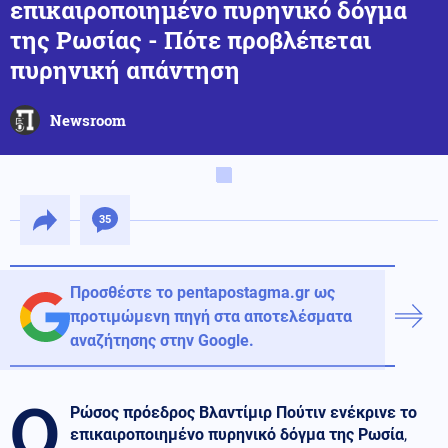
επικαιροποιημένο πυρηνικό δόγμα
της Ρωσίας - Πότε προβλέπεται
πυρηνική απάντηση
Newsroom
35
Προσθέστε το pentapostagma.gr ως
προτιμώμενη πηγή στα αποτελέσματα
αναζήτησης στην Google.
Ο
Ρώσος πρόεδρος Βλαντίμιρ Πούτιν ενέκρινε το
επικαιροποιημένο πυρηνικό δόγμα της Ρωσία
,