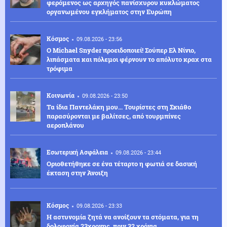
φερόμενος ως αρχηγός πανίσχυρου κυκλώματος
οργανωμένου εγκλήματος στην Ευρώπη
Κόσμος
09.08.2026 - 23:56
Ο Michael Snyder προειδοποιεί! Σούπερ Ελ Νίνιο,
λιπάσματα και πόλεμοι φέρνουν το απόλυτο κραχ στα
τρόφιμα
Κοινωνία
09.08.2026 - 23:50
Τα ίδια Παντελάκη μου... Τουρίστες στη Σκιάθο
παρασύρονται με βαλίτσες, από τουρμπίνες
αεροπλάνου
Εσωτερική Ασφάλεια
09.08.2026 - 23:44
Οριοθετήθηκε σε ένα τέταρτο η φωτιά σε δασική
έκταση στην Άνοιξη
Κόσμος
09.08.2026 - 23:33
Η αστυνομία ζητά να ανοίξουν τα στόματα, για τη
δολοφονία 23χρονης, πριν 32 χρόνια