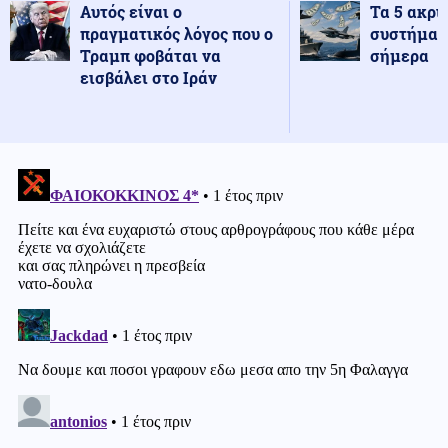
Αυτός είναι ο
Τα 5 ακρι
πραγματικός λόγος που ο
συστήματ
Τραμπ φοβάται να
σήμερα
εισβάλει στο Ιράν