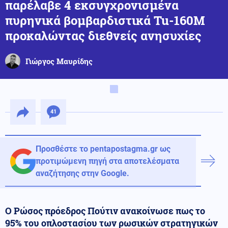
παρέλαβε 4 εκσυγχρονισμένα
πυρηνικά βομβαρδιστικά Tu-160M
προκαλώντας διεθνείς ανησυχίες
Γιώργος Μαυρίδης
41
Προσθέστε το pentapostagma.gr ως
προτιμώμενη πηγή στα αποτελέσματα
αναζήτησης στην Google.
Ο Ρώσος πρόεδρος Πούτιν ανακοίνωσε πως το
95% του οπλοστασίου των ρωσικών στρατηγικών