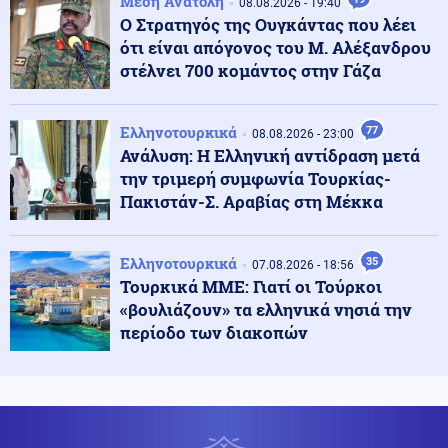
Μέση Ανατολή
08.08.2026 - 19:40
Ο Στρατηγός της Ουγκάντας που λέει
ότι είναι απόγονος του Μ. Αλέξανδρου
Κόσμος
09.08.2026 - 11:38
στέλνει 700 κομάντος στην Γάζα
Σαουδική Αραβία: Οι Χούθι ανέλαβαν την ευθύνη για
επίθεση σε διυλιστήριο της Aramco
Ελληνοτουρκικά
77
08.08.2026 - 23:00
Ανάλυση: Η Ελληνική αντίδραση μετά
Κοινωνία
09.08.2026 - 11:37
την τριμερή συμφωνία Τουρκίας-
Στον εισαγγελέα ο ιδιοκτήτης του beach bar για τον
θάνατο του 4χρονου στην Πάρο
Πακιστάν-Σ. Αραβίας στη Μέκκα
Κόσμος
Ελληνοτουρκικά
35
09.08.2026 - 11:30
07.08.2026 - 18:56
ΗΠΑ: «Δώρο» 1 δισ. δολάρια στη Κολομβία στην
Τουρκικά ΜΜΕ: Γιατί οι Τούρκοι
ορκωμοσία του νέου προέδρου
«βουλιάζουν» τα ελληνικά νησιά την
περίοδο των διακοπών
Ελληνοτουρκικά
09.08.2026 - 11:26
Ο Τούρκος ΥΠΕΞ Φιντάν καλεί την Αίγυπτο να ενταχθεί
στη "Συμφωνία της Μέκκας" - Τεράστιοι οι κίνδυνοι
για την Ελλάδα