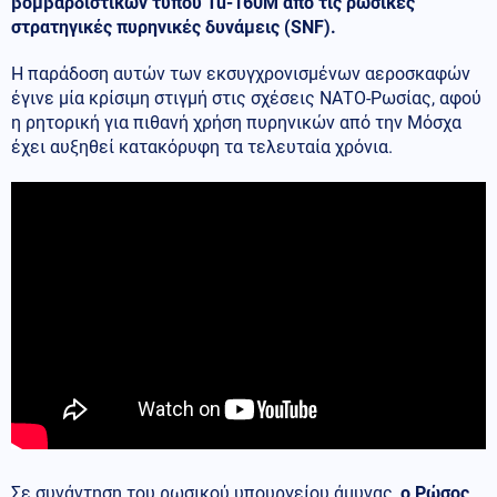
βομβαρδιστικών τύπου Tu-160M από τις ρωσικές
στρατηγικές πυρηνικές δυνάμεις (SNF).
Η παράδοση αυτών των εκσυγχρονισμένων αεροσκαφών
έγινε μία κρίσιμη στιγμή στις σχέσεις ΝΑΤΟ-Ρωσίας, αφού
η ρητορική για πιθανή χρήση πυρηνικών από την Μόσχα
έχει αυξηθεί κατακόρυφη τα τελευταία χρόνια.
Σε συνάντηση του ρωσικού υπουργείου άμυνας,
ο Ρώσος