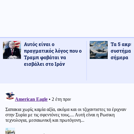
Αυτός είναι ο
Τα 5 ακρι
πραγματικός λόγος που ο
συστήματ
Τραμπ φοβάται να
σήμερα
εισβάλει στο Ιράν