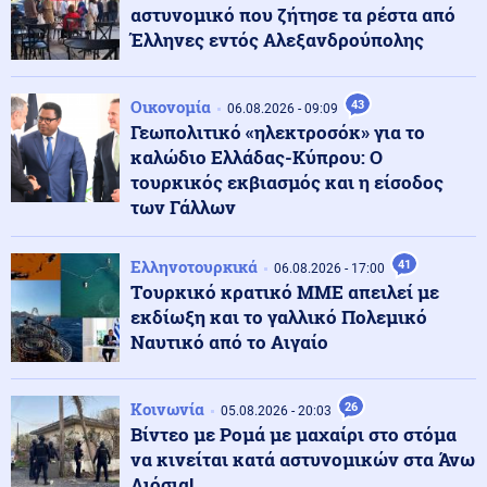
αστυνομικό που ζήτησε τα ρέστα από
σορό του πατέρα του σε καταψύκτη – Αφέθηκε
ελεύθερος
Έλληνες εντός Αλεξανδρούπολης
Κοινωνία
07.08.2026 - 15:24
Οικονομία
43
06.08.2026 - 09:09
Νέο αεροδρόμιο Καστελλίου: Συμφωνία 105,2 εκατ.
Γεωπολιτικό «ηλεκτροσόκ» για το
ευρώ για τον αεροναυτιλιακό εξοπλισμό
καλώδιο Ελλάδας-Κύπρου: Ο
τουρκικός εκβιασμός και η είσοδος
των Γάλλων
Κόσμος
07.08.2026 - 15:12
Υπογραφή κοινής αμυντικής συμφωνίας από
Σαουδική Αραβία, Τουρκία και Πακιστάν
Ελληνοτουρκικά
41
06.08.2026 - 17:00
Tουρκικό κρατικό ΜΜΕ απειλεί με
εκδίωξη και το γαλλικό Πολεμικό
07.08.2026 - 15:08
Ναυτικό από το Αιγαίο
ΞΕΠΕΣΜΟΣ ΣΤΗΝ ΑΛΕΞΑΝΔΡΟΥΠΟΛΗ! Τούρκοι
αστυνομικοί κάνουν τσαμπουκά σε Έλληνες πολίτες
Κοινωνία
26
05.08.2026 - 20:03
Βίντεο με Ρομά με μαχαίρι στο στόμα
Κοινωνία
07.08.2026 - 14:52
να κινείται κατά αστυνομικών στα Άνω
«Άλμα» 26,3% στις εξαγωγές τον Ιούνιο – Μειώθηκε το
εμπορικό έλλειμμα
Λιόσια!