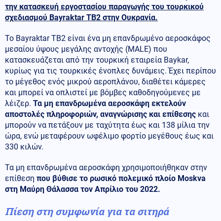
την κατασκευή εργοστασίου παραγωγής του τουρκικού
σχεδιασμού Bayraktar TB2 στην Ουκρανία.
Το Bayraktar TB2 είναι ένα μη επανδρωμένο αεροσκάφος
μεσαίου ύψους μεγάλης αντοχής (MALE) που
κατασκευάζεται από την τουρκική εταιρεία Baykar,
κυρίως για τις τουρκικές ένοπλες δυνάμεις. Έχει περίπου
το μέγεθος ενός μικρού αεροπλάνου, διαθέτει κάμερες
και μπορεί να οπλιστεί με βόμβες καθοδηγούμενες με
λέιζερ.
Τα μη επανδρωμένα αεροσκάφη εκτελούν
αποστολές πληροφοριών, αναγνώρισης και επίθεσης
και
μπορούν να πετάξουν με ταχύτητα έως και 138 μίλια την
ώρα, ενώ μεταφέρουν ωφέλιμο φορτίο μεγέθους έως και
330 κιλών.
Τα μη επανδρωμένα αεροσκάφη χρησιμοποιήθηκαν στην
επίθεση
που βύθισε το ρωσικό πολεμικό πλοίο Moskva
στη Μαύρη Θάλασσα τον Απρίλιο του 2022.
Πίεση στη συμφωνία για τα σιτηρά