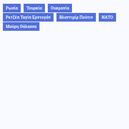
Ρωσία
Τουρκία
Ουκρανία
Ρετζέπ Ταγίπ Ερντογάν
Βλαντιμίρ Πούτιν
ΝΑΤΟ
Μαύρη Θάλασσα