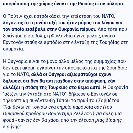
υπεράσπιση της χώρας έναντι της Ρωσίας στον πόλεμο.
Ο Πούτιν έχει καταδικάσει την επέκταση του ΝΑΤΟ,
λέγοντας ότι η ανάπτυξή του ήταν μέρος του λόγου για
τον οποίο εισέβαλε στην Ουκρανία πέρυσι.
Από τότε που
ξεκίνησε η εισβολή, η Φινλανδία έγινε μέλος, ενώ ο
Ερντογάν στάθηκε εμπόδιο στην ένταξη της Σουηδίας στη
συμμαχία.
Η Ουγγαρία είναι το μόνο άλλο μέλος της συμμαχίας που
δεν έχει ακόμη εγκρίνει την υποψηφιότητα της Σουηδίας
για το ΝΑΤΟ,
αλλά οι Ούγγροι αξιωματούχοι έχουν
δηλώσει ότι δεν θα αντιταχθούν στην απόφαση, εάν
αλλάξει η στάση της Τουρκίας στο θέμα αυτό.
Η Ουκρανία
"αξίζει την ένταξη στο ΝΑΤΟ", δήλωσε ο Ερντογάν σε
τηλεοπτική συνέντευξη Τύπου το πρωί του Σαββάτου.
"Και θέλω να τονίσω ένα σημείο παρουσία σας (του
Ουκρανού προέδρου Βολοντίμιρ Ζελένσκι) για άλλη μια
φορά - κανείς δεν θα χάσει από την έλευση μιας δίκαιης
ειρήνης".