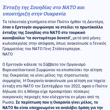
Ένταξη της Σουηδίας στο ΝΑΤΟ και
υποστήριξη στην Ουκρανία
Τα τελευταία χτυπήματα στον Πούτιν ήρθαν τη Δευτέρα,
όταν ο Ερντογάν συμφώνησε να στείλει το πρωτόκολλο
ένταξης της Σουηδίας στο ΝΑΤΟ στο τουρκικό
κοινοβούλιο "το συντομότερο δυνατό",
μετά από μήνες
κωλυσιεργίας στην απόφαση, όπως ανακοίνωσε ο Γενικός
Γραμματέας του ΝΑΤΟ Γενς Στόλτενμπεργκ.
ΝΑΤΟ
Ο Ερντογάν κάλεσε το Σάββατο τον Οργανισμό
Βορειοατλαντικού Συμφώνου να επισπεύσει την αίτηση
της Ουκρανίας να γίνει μέλος της στρατιωτικής
συμμαχίας. Η Ουκρανία ανακοίνωσε μια αίτηση για ταχεία
ένταξη στο ΝΑΤΟ τον Σεπτέμβριο του 2022, αφού ο Πούτιν
δήλωσε ότι η Μόσχα είχε προσαρτήσει τέσσερις
ουκρανικές περιοχές που ελέγχονται εν μέρει από τη
Ρωσία.
Σε περίπτωση που η Ουκρανία γίνει μέλος, το
ΝΑΤΟ θα είναι υποχρεωμένο να αναλάβει δράση για την