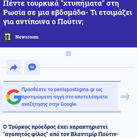
Πέντε τουρκικά "χτυπήματα" στη
Ρωσία σε μια εβδομάδα- Τι ετοιμάζει
για αντίποινα ο Πούτιν;
Newsroom
56
Προσθέστε το pentapostagma.gr ως
προτιμώμενη πηγή στα αποτελέσματα
αναζήτησης στην Google.
Ο Τούρκος πρόεδρος έχει χαρακτηριστεί
"αγαπητός φίλος" από τον Βλαντιμίρ Πούτιν-