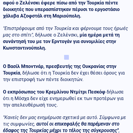
αφού ο Ζελένσκι έφερε πίσω από την Τουρκία πέντε
διοικητές που υπερασπίστηκαν πέρυσι το εργοστάσιο
χάλυβα Αζοφστάλ στη Μαριούπολη.
"Επιστρέφουμε από την Τουρκία και φέρνουμε τους ήρωές
μας στο σπίτι",
δήλωσε ο Ζελένσκι,
μία ημέρα μετά τη
συνάντησή του με τον Ερντογάν για συνομιλίες στην
Κωνσταντινούπολη.
Ο Βασίλ Μποντνάρ, πρεσβευτής της Ουκρανίας στην
Τουρκία
, δήλωσε ότι η Τουρκία δεν έχει θέσει όρους για
την επιστροφή των πέντε διοικητών.
Ο εκπρόσωπος του Κρεμλίνου Ντμίτρι Πεσκόφ
δήλωσε
ότι η Μόσχα δεν είχε ενημερωθεί εκ των προτέρων για
την απελευθέρωσή τους.
"Κανείς δεν μας ενημέρωσε σχετικά με αυτό. Σύμφωνα με
τις συμφωνίες,
αυτοί οι επικεφαλής θα παρέμεναν στο
έδαφος της Τουρκίας μέχρι το τέλος της σύγκρουσης"
,