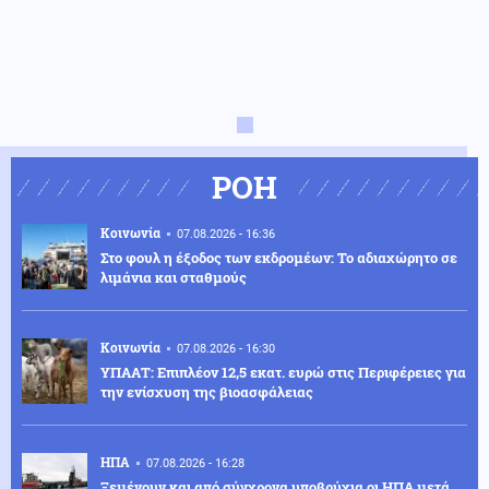
ΡΟΗ
Κοινωνία
07.08.2026 - 16:36
Στο φουλ η έξοδος των εκδρομέων: Το αδιαχώρητο σε
λιμάνια και σταθμούς
Κοινωνία
07.08.2026 - 16:30
ΥΠΑΑΤ: Επιπλέον 12,5 εκατ. ευρώ στις Περιφέρειες για
την ενίσχυση της βιοασφάλειας
ΗΠΑ
07.08.2026 - 16:28
Ξεμένουν και από σύγχρονα υποβρύχια οι ΗΠΑ μετά