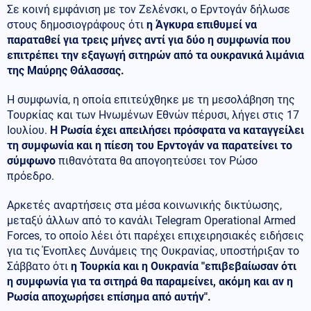
Σε κοινή εμφάνιση με τον Ζελένσκι, ο Ερντογάν δήλωσε
στους δημοσιογράφους ότι
η Άγκυρα επιθυμεί να
παραταθεί για τρεις μήνες αντί για δύο η συμφωνία που
επιτρέπει την εξαγωγή σιτηρών από τα ουκρανικά λιμάνια
της Μαύρης Θάλασσας.
Η συμφωνία, η οποία επιτεύχθηκε με τη μεσολάβηση της
Τουρκίας και των Ηνωμένων Εθνών πέρυσι, λήγει στις 17
Ιουλίου.
Η Ρωσία έχει απειλήσει πρόσφατα να καταγγείλει
τη συμφωνία και η πίεση του Ερντογάν να παρατείνει το
σύμφωνο
πιθανότατα θα απογοητεύσει τον Ρώσο
πρόεδρο.
Αρκετές αναρτήσεις στα μέσα κοινωνικής δικτύωσης,
μεταξύ άλλων από το κανάλι Telegram Operational Armed
Forces, το οποίο λέει ότι παρέχει επιχειρησιακές ειδήσεις
για τις Ένοπλες Δυνάμεις της Ουκρανίας, υποστήριξαν το
Σάββατο ότι
η Τουρκία και η Ουκρανία "επιβεβαίωσαν ότι
η συμφωνία για τα σιτηρά θα παραμείνει, ακόμη και αν η
Ρωσία αποχωρήσει επίσημα από αυτήν".