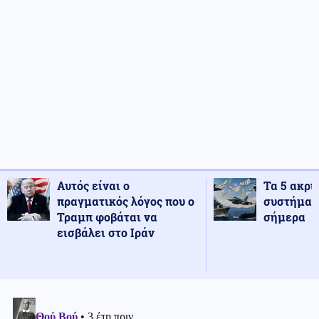
Αυτός είναι ο
Τα 5 ακρι
πραγματικός λόγος που ο
συστήματ
Τραμπ φοβάται να
σήμερα
εισβάλει στο Ιράν