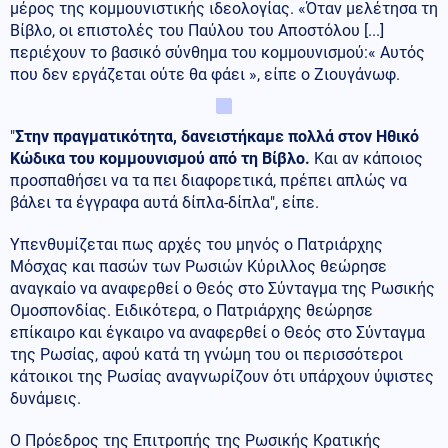
μέρος της κομμουνιστικής ιδεολογίας. «Όταν μελέτησα τη
Βίβλο, οι επιστολές του Παύλου του Αποστόλου [...]
περιέχουν το βασικό σύνθημα του κομμουνισμού:« Αυτός
που δεν εργάζεται ούτε θα φάει », είπε ο Ζιουγάνωφ.
"
Στην πραγματικότητα, δανειστήκαμε πολλά στον Ηθικό
Κώδικα του κομμουνισμού από τη Βίβλο.
Και αν κάποιος
προσπαθήσει να τα πει διαφορετικά, πρέπει απλώς να
βάλει τα έγγραφα αυτά δίπλα-δίπλα", είπε.
Υπενθυμίζεται πως αρχές του μηνός ο Πατριάρχης
Μόσχας και πασών των Ρωσιών Κύριλλος θεώρησε
αναγκαίο να αναφερθεί ο Θεός στο Σύνταγμα της Ρωσικής
Ομοσπονδίας. Ειδικότερα, ο Πατριάρχης θεώρησε
επίκαιρο και έγκαιρο να αναφερθεί ο Θεός στο Σύνταγμα
της Ρωσίας, αφού κατά τη γνώμη του οι περισσότεροι
κάτοικοι της Ρωσίας αναγνωρίζουν ότι υπάρχουν ύψιστες
δυνάμεις.
Ο Πρόεδρος της Επιτροπής της Ρωσικής Κρατικής