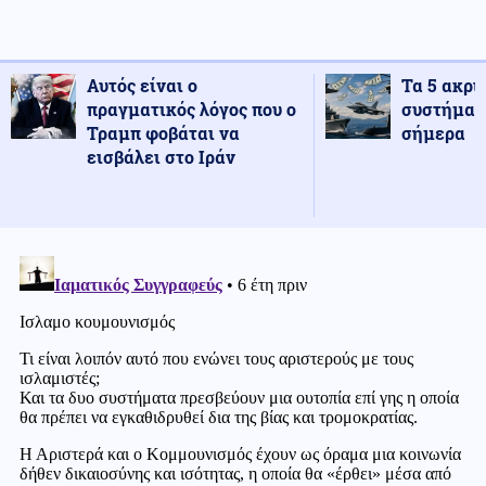
Αυτός είναι ο
Τα 5 ακρι
πραγματικός λόγος που ο
συστήματ
Τραμπ φοβάται να
σήμερα
εισβάλει στο Ιράν