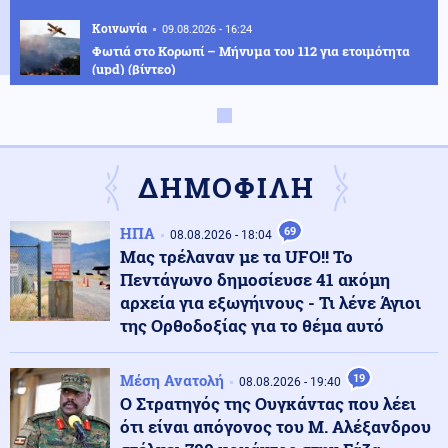
Κοινωνία
09.08.2026 - 16:24
Φωτιά στο Κορωπί – Μήνυμα του 112 για ετοιμότητα
(upd) (βίντεο)
Κόσμος
09.08.2026 - 16:17
Wall Street Journal: Ο Τραμπ είναι διατεθειμένος να
τερματίσει τον πόλεμο στο Ιράν
ΔΗΜΟΦΙΛΗ
ΗΠΑ
69
08.08.2026 - 18:04
Βαλκάνια
09.08.2026 - 16:11
Μας τρέλαναν με τα UFO!! Το
Ωρολογιακή βόμβα τα Βαλκάνια! Η “σκιά” του Τραμπ, η
Πεντάγωνο δημοσίευσε 41 ακόμη
ρωσική σφήνα και το φάσμα μιας νέας ανάφλεξης στη
Βοσνία
αρχεία για εξωγήινους - Τι λένε Άγιοι
της Ορθοδοξίας για το θέμα αυτό
Κοινωνία
09.08.2026 - 16:08
Χαλκιδική: Απαγόρευση κυκλοφορίας σε δασικές
Μέση Ανατολή
19
08.08.2026 - 19:40
περιοχές λόγω υψηλού κινδύνου πυρκαγιάς
Ο Στρατηγός της Ουγκάντας που λέει
ότι είναι απόγονος του Μ. Αλέξανδρου