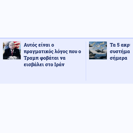
Αυτός είναι ο
Τα 5 ακρι
πραγματικός λόγος που ο
συστήματ
Τραμπ φοβάται να
σήμερα
εισβάλει στο Ιράν