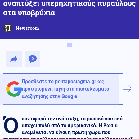
αναπτύξει υπερηχητικούς πυραύλους
στα υποβρύχια
Newsroom
0
Προσθέστε το pentapostagma.gr ως
προτιμώμενη πηγή στα αποτελέσματα
αναζήτησης στην Google.
Ό
σον αφορά την ανάπτυξη, το ρωσικό ναυτικό
απέχει πολύ από το αμερικανικό. Η Ρωσία
αναμένεται να είναι η πρώτη χώρα που