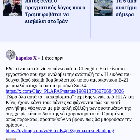
Αυτός είναι ο
Τα 5 ακρι
πραγματικός λόγος που ο
συστήματ
Τραμπ φοβάται να
σήμερα
εισβάλει στο Ιράν