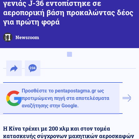
γενιάς J-36 εντοπίστηκε σε
αεροπορική βάση προκαλώντας δέος
για πρώτη φορά
Newsroom
204
Προσθέστε το pentapostagma.gr ως
προτιμώμενη πηγή στα αποτελέσματα
αναζήτησης στην Google.
Η Κίνα τρέχει με 200 χλμ και στον τομέα
κατασκευής σύγχρονων μαχητικών αεροσκαφών