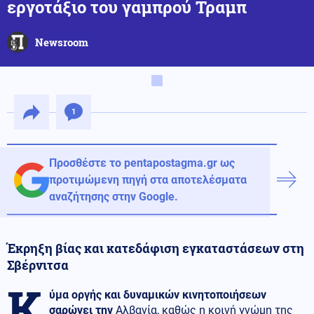
εργοτάξιο του γαμπρού Τραμπ
Newsroom
1
Προσθέστε το pentapostagma.gr ως
προτιμώμενη πηγή στα αποτελέσματα
αναζήτησης στην Google.
Έκρηξη βίας και κατεδάφιση εγκαταστάσεων στη
Σβέρνιτσα
Κ
ύμα οργής και δυναμικών κινητοποιήσεων
σαρώνει την
Αλβανία, καθώς η κοινή γνώμη της