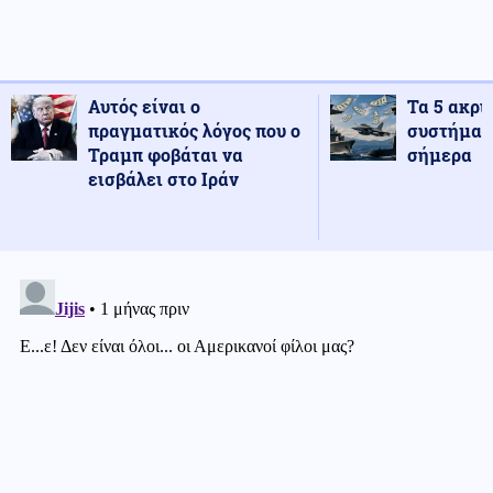
Αυτός είναι ο
Τα 5 ακρι
πραγματικός λόγος που ο
συστήματ
Τραμπ φοβάται να
σήμερα
εισβάλει στο Ιράν