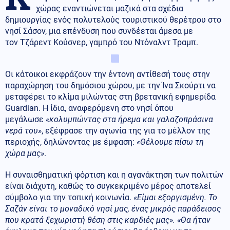
χώρας εναντιώνεται μαζικά στα σχέδια
δημιουργίας ενός πολυτελούς τουριστικού θερέτρου στο
νησί Σάσον, μια επένδυση που συνδέεται άμεσα με
τον Τζάρεντ Κούσνερ, γαμπρό του Ντόναλντ Τραμπ.
Οι κάτοικοι εκφράζουν την έντονη αντίθεσή τους στην
παραχώρηση του δημόσιου χώρου, με την Ίνα Σκούρτι να
μεταφέρει το κλίμα μιλώντας στη βρετανική εφημερίδα
Guardian. Η ίδια, αναφερόμενη στο νησί όπου
μεγάλωσε
«κολυμπώντας στα ήρεμα και γαλαζοπράσινα
νερά του»
, εξέφρασε την αγωνία της για το μέλλον της
περιοχής, δηλώνοντας με έμφαση:
«Θέλουμε πίσω τη
χώρα μας»
.
Η συναισθηματική φόρτιση και η αγανάκτηση των πολιτών
είναι διάχυτη, καθώς το συγκεκριμένο μέρος αποτελεί
σύμβολο για την τοπική κοινωνία.
«Είμαι εξοργισμένη. Το
Σαζάν είναι το μοναδικό νησί μας, ένας μικρός παράδεισος
που κρατά ξεχωριστή θέση στις καρδιές μας». «Θα ήταν