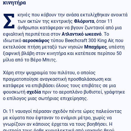
κινητήρα
Σ
κηνές που κόβουν την ανάσα εκτυλίχθηκαν ανοικτά
των ακτών της κεντρικής
Φλόριντα
, όταν 11
άνθρωποι κατάφεραν να βγουν ζωντανοί από μια
εφιαλτική περιπέτεια στον
Ατλαντικό ωκεανό
. Το
ιδιωτικό
αεροσκάφος
τύπου Beechcraft 300 King Air, που
εκτελούσε πτήση μεταξύ των νησιών
Μπαχάμες
, υπέστη
ξαφνική βλάβη στον κινητήρα και κατέπεσε περίπου 50
μίλια από το Βέρο Μπιτς.
Χάρη στην ψυχραιμία του πιλότου, ο οποίος
πραγματοποίησε αναγκαστική προσθαλάσσωση και
κατάφερε να επιβιβάσει όλους τους επιβάτες σε μια
φουσκωτή
σχεδία
πριν το αεροπλάνο βυθιστεί, γράφτηκε
ο επίλογος μιας σωτήριας επιχείρησης.
Οι 11 ναυαγοί πέρασαν σχεδόν πέντε ώρες παλεύοντας
με κύματα που έφταναν το ενάμισι μέτρο, χωρίς να
γνωρίζουν αν κάποιος έρχεται να τους βοηθήσει. Η
σωτηρία τους ήρθε κυριολεκτικά από μηχανής θεού,