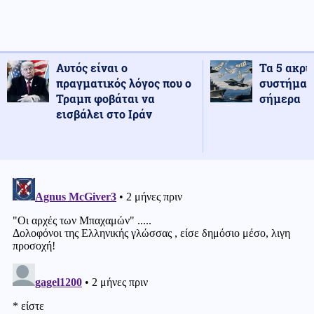
Αυτός είναι ο
Τα 5 ακρι
πραγματικός λόγος που ο
συστήματ
Τραμπ φοβάται να
σήμερα
εισβάλει στο Ιράν