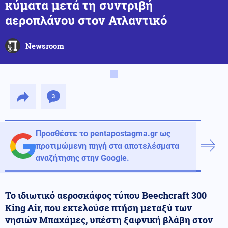
κύματα μετά τη συντριβή
αεροπλάνου στον Ατλαντικό
Newsroom
3
Προσθέστε το pentapostagma.gr ως
προτιμώμενη πηγή στα αποτελέσματα
αναζήτησης στην Google.
Το ιδιωτικό αεροσκάφος τύπου Beechcraft 300
King Air, που εκτελούσε πτήση μεταξύ των
νησιών Μπαχάμες, υπέστη ξαφνική βλάβη στον