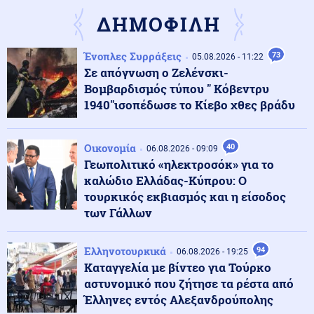
επίθεση στον Σάντσεθ για το μεταναστευτικό
ΔΗΜΟΦΙΛΗ
Ένοπλες Συρράξεις
73
Μέση Ανατολή
05.08.2026 - 11:22
06.08.2026 - 23:17
Σε απόγνωση ο Ζελένσκι-
Ισραήλ: «Φρένο» στην αποχώρηση από νέες περιοχές
του νότιου Λιβάνου έως ότου εφαρμοστεί η συμφωνία
Βομβαρδισμός τύπου " Κόβεντρυ
1940"ισοπέδωσε το Κίεβο χθες βράδυ
Κόσμος
06.08.2026 - 23:14
Επιβεβαιώνεται η ανοδική τάση της AfD στη Γερμανία:
Οικονομία
40
06.08.2026 - 09:09
Στο 28% ανέβηκε, βυθίζεται η δημοτικότητα του Μερτς
Γεωπολιτικό «ηλεκτροσόκ» για το
καλώδιο Ελλάδας-Κύπρου: Ο
τουρκικός εκβιασμός και η είσοδος
Κόσμος
06.08.2026 - 23:07
των Γάλλων
Ξεκινά δελτίο νερού στο Πουέρτο Ρίκο λόγω της
ξηρασίας
Ελληνοτουρκικά
94
06.08.2026 - 19:25
Καταγγελία με βίντεο για Τούρκο
Κοινωνία
06.08.2026 - 23:06
αστυνομικό που ζήτησε τα ρέστα από
Διατάχθηκε ΕΔΕ για τους αστυνομικούς που
Έλληνες εντός Αλεξανδρούπολης
εμπλέκονται στην υπόθεση της 75χρονης στα Χανιά