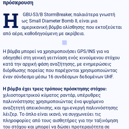
πρόσκρουση
Η
GBU-53/B StormBreaker, παλαιότερα γνωστή
ως Small Diameter Bomb II, είναι μια
αμερικανική βόμβα ολίσθησης που εκτοξεύεται
από αέρα, καθοδηγούμενη με ακρίβεια.
Η βόμβα μπορεί να χρησιμοποιήσει GPS/INS για να
οδηγηθεί στη γενική γειτνίαση ενός κινούμενου στόχου
κατά την αρχική φάση αναζήτησης, με ενημερώσεις
διόρθωσης πορείας που παρέχονται χρησιμοποιώντας
έναν σύνδεσμο μέσω 16 συνδέσμων δεδομένων UHF.
Η βόμβα έχει τρεις τρόπους πρόσκτησης στόχου:
χιλιοστομετρικού κύματος ραντάρ, υπέρυθρες
παλιννόστησης χρησιμοποιώντας ένα ψυχόμενο
αναζητητή απεικόνισης, και ημι-ενεργή παλιννόστησης
λέιζερ. Το όπλο είναι ικανό, να συγχωνεύει τις
πληροφορίες από τους αισθητήρες για την ταξινόμηση
του στόχου και μπορεί να δώσει προτεραιότητα σε