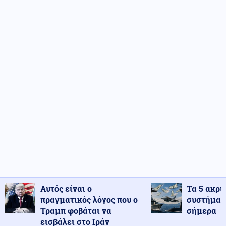
Αυτός είναι ο
Τα 5 ακρι
πραγματικός λόγος που ο
συστήματ
Τραμπ φοβάται να
σήμερα
εισβάλει στο Ιράν