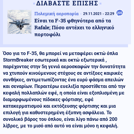
ΔΙΑΒΑΣΤΕ ΕΠΙΣΗΣ
Πολεμική αεροπορία
205
29.11.2021 - 22:29
Είναι τα F-35 φθηνότερα από τα
Rafale; Πόσο αντέχει το ελληνικό
πορτοφόλι
Όσο για το
F
-35, θα μπορεί να
μεταφέρει οκτώ όπλα
StormBreaker
εσωτερικά και οκτώ εξωτερικά
,
παρέχοντας στην 5η γενιά
αεροσκαφών την δυνατότητα
να χτυπούν κινούμενους στόχους σε αντίξοες καιρικές
συνθήκες, αντιμετωπίζοντας ένα ευρύ φάσμα απειλών
και σεναρίων.
Περαιτέρω ευελιξία προστίθεται από την
κεφαλή πολλαπλών εφέ, η οποία είναι εξοπλισμένη με
διαμορφωμένους πίδακες φόρτισης, εφέ
κατακερματισμού και εκτόξευσης φόρτισης και μια
επιλογή για καθυστερημένη έξυπνη ασφάλεια.
Το
συνολικό βάρος του όπλου, είναι λίγο πάνω από 200
λίβρες, με το μισό από αυτό να είναι μόνο η κεφαλή.