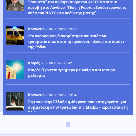
“Ρουκέτα” του πρώην Ουκρανού Α/ΓΕΕΔ και νυν
πρέσβη στο Λονδίνο: "Πώς η Ρωσία εξουδετερώνει τα
όπλα του ΝΑΤΟ στο πεδίο της μάχης"
Κοινωνία
06.08.2026 - 23:50
Στο νοσοκομείο διακομίστηκε ναυτικό που
τραυματίστηκε κατά τη πρόσδεση πλοίου στο λιμάνι
της Ρόδου
Καιρός
06.08.2026 - 23:42
Καιρός: Έρχεται τριήμερο με 40άρια και ισχυρά
μελτέμια
Κοινωνία
06.08.2026 - 23:34
Έφτασε στην Ελλάδα η 46χρονη που κατηγορείται για
συμμετοχή στην τραγωδία της Marfin – Κρατείται στη
ΓΑΔΑ
ΗΠΑ
06.08.2026 - 23:26
ΗΠΑ: Στήριξη στην Ισπανία για Θέουτα και Μελίγια,