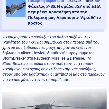
Πολεμική αεροπορία
82
02.12.2021 - 10:32
Φάκελος F-35: H ομάδα JSF από ΗΠΑ
περιμένει πρόσκληση από την
Πολεμική μας Αεροπορία-"Αγκάθι" το
κόστος
«
Η επιχειρησιακή ευελιξία του όπλου αυξάνει την
ικανότητα του
F
-35 και συμβάλλει στον περιορισμό του
χρόνου που ξοδεύουν τα μαχητικά μας σε κίνδυνο
»,
δήλωσε ο Alison Howlett, διευθυντής προγράμματος
StormBreaker στη Raytheon Missiles & Defense. "
Το
StormBreaker
επιτρέπει στους πιλότους, να χτυπούν
κινούμενους στόχους σε αντίξοες καιρικές συνθήκες,
στους οποίους βασίστηκαν οι αντίπαλοί μας στο παρελθόν
για να αποφύγουν τον εντοπισμό
", είπε.