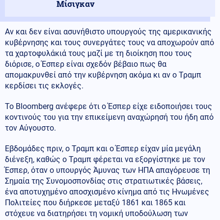
Μίσιγκαν
Αν και δεν είναι ασυνήθιστο υπουργούς της αμερικανικής
κυβέρνησης και τους συνεργάτες τους να αποχωρούν από
τα χαρτοφυλάκιά τους μαζί με τη διοίκηση που τους
διόρισε, ο Έσπερ είναι σχεδόν βέβαιο πως θα
απομακρυνθεί από την κυβέρνηση ακόμα κι αν ο Τραμπ
κερδίσει τις εκλογές.
Το Bloomberg ανέφερε ότι ο Έσπερ είχε ειδοποιήσει τους
κοντινούς του για την επικείμενη αναχώρησή του ήδη από
τον Αύγουστο.
Εβδομάδες πριν, ο Τραμπ και ο Έσπερ είχαν μία μεγάλη
διένεξη, καθώς ο Τραμπ φέρεται να εξοργίστηκε με τον
Έσπερ, όταν ο υπουργός Άμυνας των ΗΠΑ απαγόρευσε τη
Σημαία της Συνομοσπονδίας στις στρατιωτικές βάσεις,
ένα αποτυχημένο αποσχισμένο κίνημα από τις Ηνωμένες
Πολιτείες που διήρκεσε μεταξύ 1861 και 1865 και
στόχευε να διατηρήσει τη νομική υποδούλωση των