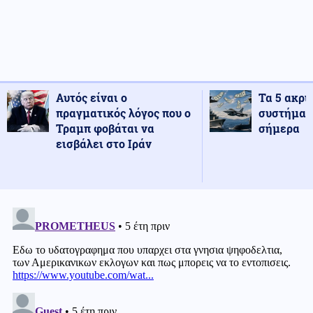
Αυτός είναι ο
Τα 5 ακρι
πραγματικός λόγος που ο
συστήματ
Τραμπ φοβάται να
σήμερα
εισβάλει στο Ιράν