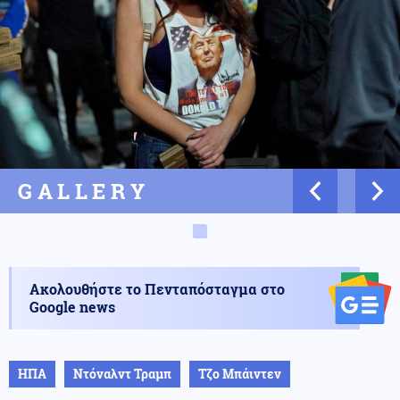
GALLERY
Ακολουθήστε το Πενταπόσταγμα στο
Google news
ΗΠΑ
Ντόναλντ Τραμπ
Τζο Μπάιντεν