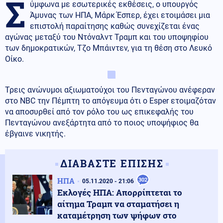
Σ
ύμφωνα με εσωτερικές εκθέσεις, ο υπουργός
Άμυνας των ΗΠΑ, Μάρκ Έσπερ, έχει ετοιμάσει μια
επιστολή παραίτησης καθώς συνεχίζεται ένας
αγώνας μεταξύ του Ντόναλντ Τραμπ και του υποψηφίου
των δημοκρατικών, Τζο Μπάιντεν, για τη θέση στο Λευκό
Οίκο.
Τρεις ανώνυμοι αξιωματούχοι του Πενταγώνου ανέφεραν
στο NBC την Πέμπτη το απόγευμα ότι ο Esper ετοιμαζόταν
να αποσυρθεί από τον ρόλο του ως επικεφαλής του
Πενταγώνου ανεξάρτητα από το ποιος υποψήφιος θα
έβγαινε νικητής.
ΔΙΑΒΑΣΤΕ ΕΠΙΣΗΣ
ΗΠΑ
302
05.11.2020 - 21:06
Εκλογές ΗΠΑ: Απορρίπτεται το
αίτημα Τραμπ να σταματήσει η
καταμέτρηση των ψήφων στο