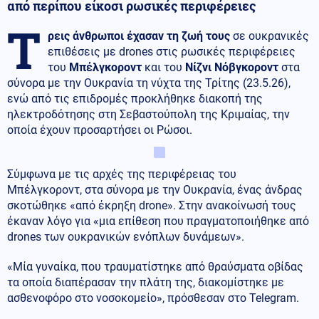
από περίπου είκοσι ρωσικές περιφέρειες
Τ
ρεις άνθρωποι έχασαν τη ζωή τους
σε ουκρανικές
επιθέσεις με drones στις ρωσικές περιφέρειες
του
Μπέλγκοροντ
και του
Νίζνι Νόβγκοροντ
στα
σύνορα με την Ουκρανία τη νύχτα της Τρίτης (23.5.26),
ενώ από τις επιδρομές προκλήθηκε διακοπή της
ηλεκτροδότησης στη Σεβαστούπολη της Κριμαίας, την
οποία έχουν προσαρτήσει οι Ρώσοι.
Σύμφωνα με τις αρχές της περιφέρειας του
Μπέλγκοροντ, στα σύνορα με την Ουκρανία, ένας άνδρας
σκοτώθηκε «από έκρηξη drone». Στην ανακοίνωσή τους
έκαναν λόγο για «μια επίθεση που πραγματοποιήθηκε από
drones των ουκρανικών ενόπλων δυνάμεων».
«Μία γυναίκα, που τραυματίστηκε από θραύσματα οβίδας
τα οποία διαπέρασαν την πλάτη της, διακομίστηκε με
ασθενοφόρο στο νοσοκομείο», πρόσθεσαν στο Telegram.