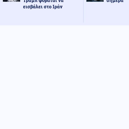
Τραμπ φοβάται να
σήμερα
εισβάλει στο Ιράν