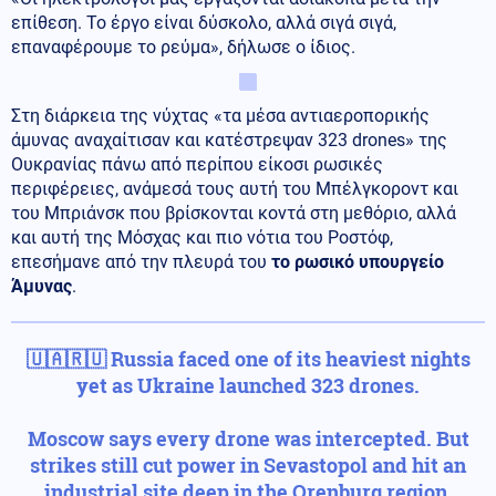
επίθεση. Το έργο είναι δύσκολο, αλλά σιγά σιγά,
επαναφέρουμε το ρεύμα», δήλωσε ο ίδιος.
Στη διάρκεια της νύχτας «τα μέσα αντιαεροπορικής
άμυνας αναχαίτισαν και κατέστρεψαν 323 drones» της
Ουκρανίας πάνω από περίπου είκοσι ρωσικές
περιφέρειες, ανάμεσά τους αυτή του Μπέλγκοροντ και
του Μπριάνσκ που βρίσκονται κοντά στη μεθόριο, αλλά
και αυτή της Μόσχας και πιο νότια του Ροστόφ,
επεσήμανε από την πλευρά του
το ρωσικό υπουργείο
Άμυνας
.
🇺🇦🇷🇺 Russia faced one of its heaviest nights
yet as Ukraine launched 323 drones.
Moscow says every drone was intercepted. But
strikes still cut power in Sevastopol and hit an
industrial site deep in the Orenburg region.