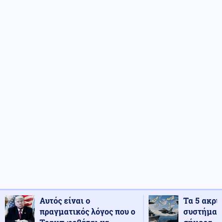
Αυτός είναι ο
Τα 5 ακρι
πραγματικός λόγος που ο
συστήματ