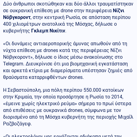
Δύο άνθρωποι σκοτώθηκαν και δύο άλλοι τραυματίστηκαν
σε ουκρανική επίθεση με drone στην περιφέρεια
Νίζνι
Νόβγκοροντ
, στην κεντρική Ρωσία, σε απόσταση περίπου
400 χιλιομέτρων ανατολικά της Μόσχας, δήλωσε ο
κυβερνήτης
Γκλεμπ Νικίτιν
.
«Οι δυνάμεις αντιαεροπορικής άμυνας απωθούν από τη
νύχτα επίθεση με drones κατά της περιφέρειας Νίζνι
Νόβγκοροντ», δήλωσε ο ίδιος μέσω ανακοίνωσης στο
Telegram. Διευκρίνισε ότι μια βιομηχανική εγκατάσταση
και αρκετά κτίρια με διαμερίσματα υπέστησαν ζημιές από
θραύσματα καταρριφθέντων drones.
Η Σεβαστούπολη, μια πόλη περίπου 550.000 κατοίκων
στην Κριμαία, την οποία προσάρτησε η Ρωσία το 2014,
«έμεινε χωρίς ηλεκτρικό ρεύμα» σήμερα το πρωί ύστερα
από επιθέσεις με ουκρανικά drones, σύμφωνα με τον
διορισμένο από τη Μόσχα κυβερνήτη της περιοχής Μιχαΐλ
Ραζβοζάγεφ.
«Οι ηλεκτρολόγοι μας εργάζονται αδιάκοπα μετά την