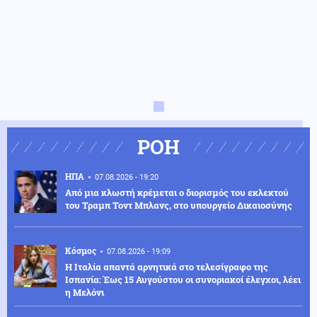
ΡΟΗ
ΗΠΑ
07.08.2026 - 19:20
Από μια κλωστή κρέμεται ο διορισμός του εκλεκτού
του Τραμπ Τοντ Μπλανς, στο υπουργείο Δικαιοσύνης
Κόσμος
07.08.2026 - 19:09
Η Ιταλία απαντά αρνητικά στο τελεσίγραφο της
Ισπανία: Έως 15 Αυγούστου οι συνοριακοί έλεγχοι, λέει
η Μελόνι