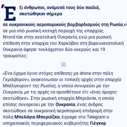
Έ
ξι άνθρωποι, ανάμεσά τους δύο παιδιά,
σκοτώθηκαν σήμερα
σε ουκρανικούς αεροπορικούς βομβαρδισμούς στη Ρωσία
κ
σε μια υπό ρωσική κατοχή περιοχή της επαρχίας
Ντονέτσκ στην ανατολική Ουκρανία, ενώ μια ρωσική
επίθεση στην επαρχία του Χαρκόβου στη βορειοανατολική
Ουκρανία άφησε τουλάχιστον δύο νεκρούς και 19
τραυματίες.
«Ένα όχημα έγινε στόχος επίθεσης με drone στην πόλη
Γκράιβορον», ανακοίνωσαν οι τοπικές αρχές στην επαρχία
Μπέλγκοροντ της Ρωσίας, η οποία συνορεύει με την
Ουκρανία, με τις αρχές να προσθέτουν ότι «ένας άμαχος
σκοτώθηκε»
. Στην ρωσική επαρχία Μπριάνσκ, η οποία
επίσης συνορεύει με την
Ουκρανία
, ένας άνδρας
σκοτώθηκε σε ουκρανική αεροπορική επιδρομή στην
πόλη
Μπελάγια Μπεριόζκα
, έγραψε στο Telegram ο
υπηρεσιακός περιφερειακός κυβερνήτης
Γιέγκορ