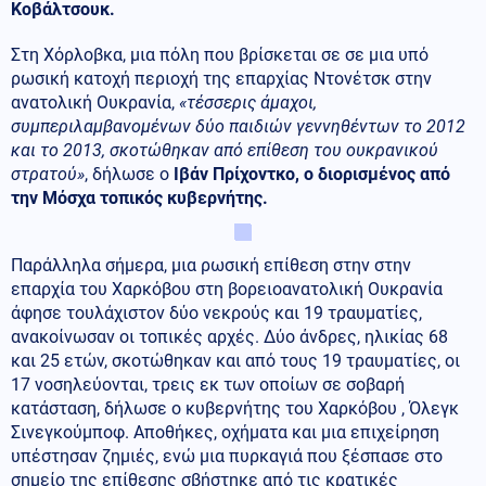
Κοβάλτσουκ.
Στη Χόρλοβκα, μια πόλη που βρίσκεται σε σε μια υπό
ρωσική κατοχή περιοχή της επαρχίας Ντονέτσκ στην
ανατολική Ουκρανία,
«τέσσερις άμαχοι,
συμπεριλαμβανομένων δύο παιδιών γεννηθέντων το 2012
και το 2013, σκοτώθηκαν από επίθεση του ουκρανικού
στρατού»
, δήλωσε ο
Ιβάν Πρίχοντκο, ο διορισμένος από
την Μόσχα τοπικός κυβερνήτης.
Παράλληλα σήμερα, μια ρωσική επίθεση στην στην
επαρχία του Χαρκόβου στη βορειοανατολική Ουκρανία
άφησε τουλάχιστον δύο νεκρούς και 19 τραυματίες,
ανακοίνωσαν οι τοπικές αρχές. Δύο άνδρες, ηλικίας 68
και 25 ετών, σκοτώθηκαν και από τους 19 τραυματίες, οι
17 νοσηλεύονται, τρεις εκ των οποίων σε σοβαρή
κατάσταση, δήλωσε ο κυβερνήτης του Χαρκόβου , Όλεγκ
Σινεγκούμποφ. Αποθήκες, οχήματα και μια επιχείρηση
υπέστησαν ζημιές, ενώ μια πυρκαγιά που ξέσπασε στο
σημείο της επίθεσης σβήστηκε από τις κρατικές