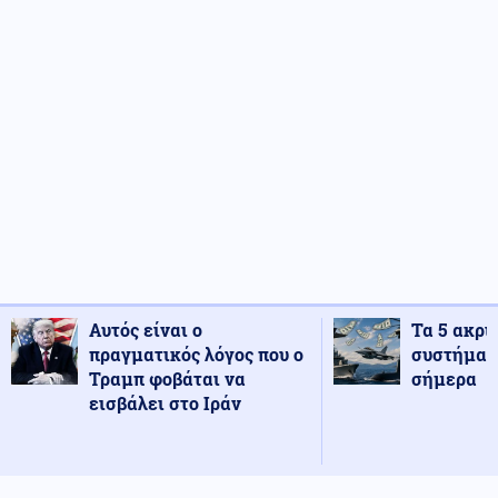
Αυτός είναι ο
Τα 5 ακρι
πραγματικός λόγος που ο
συστήματ
Τραμπ φοβάται να
σήμερα
εισβάλει στο Ιράν