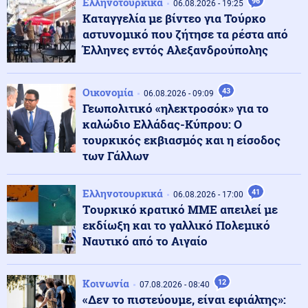
Ελληνοτουρκικά
96
Οικονομία
06.08.2026 - 19:25
07.08.2026 - 18:41
Καταγγελία με βίντεο για Τούρκο
Χρηματιστήριο: Άνοδος 0,25% - Στα 239,11 εκατ. ευρώ ο
τζίρος στο κλείσιμο
αστυνομικό που ζήτησε τα ρέστα από
Έλληνες εντός Αλεξανδρούπολης
Κόσμος
07.08.2026 - 18:37
Μεξικό και Λίμα αποκατέστησαν τις διπλωματικές
Οικονομία
43
06.08.2026 - 09:09
σχέσεις
Γεωπολιτικό «ηλεκτροσόκ» για το
καλώδιο Ελλάδας-Κύπρου: Ο
τουρκικός εκβιασμός και η είσοδος
Ένοπλες Συρράξεις
07.08.2026 - 18:31
των Γάλλων
Ουκρανία: Ρωσικές επιθέσεις σε πετρελαϊκές
εγκαταστάσεις της Naftogaz
Ελληνοτουρκικά
41
06.08.2026 - 17:00
Tουρκικό κρατικό ΜΜΕ απειλεί με
Εσωτερική Ασφάλεια
07.08.2026 - 18:14
εκδίωξη και το γαλλικό Πολεμικό
Αντιμετωπίστηκε μέσα σε μισή ώρα η φωτιά στο
Ναυτικό από το Αιγαίο
Μαρκόπουλο
Κοινωνία
12
07.08.2026 - 08:40
Κόσμος
07.08.2026 - 18:11
«Δεν το πιστεύουμε, είναι εφιάλτης»:
Πέθανε σε ηλικία 69 ετών ο Γουίλιαμ Όρμπιτ: Ήταν