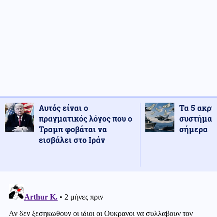
Αυτός είναι ο
Τα 5 ακρι
πραγματικός λόγος που ο
συστήματ
Τραμπ φοβάται να
σήμερα
εισβάλει στο Ιράν