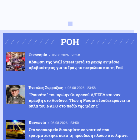
ΡΟΗ
Οικονομία
06.08.2026 - 23:58
Κόπωση της Wall Street μετά τα ρεκόρ εν μέσω
αβεβαιότητας για το Ιράν, το πετρέλαιο και τη Fed
Ένοπλες Συρράξεις
06.08.2026 - 23:58
“Ρουκέτα” του πρώην Ουκρανού Α/ΓΕΕΔ και νυν
πρέσβη στο Λονδίνο: "Πώς η Ρωσία εξουδετερώνει τα
όπλα του ΝΑΤΟ στο πεδίο της μάχης"
Κοινωνία
06.08.2026 - 23:50
Στο νοσοκομείο διακομίστηκε ναυτικό που
τραυματίστηκε κατά τη πρόσδεση πλοίου στο λιμάνι