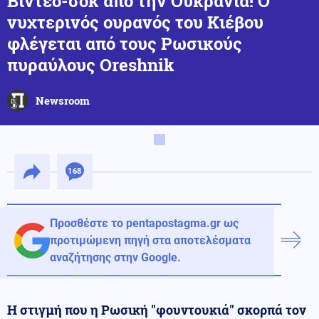
Βίντεο-σοκ από την Ουκρανία! Ο
νυχτερινός ουρανός του Κιέβου
φλέγεται από τους Ρωσικούς
πυραύλους Oreshnik
Newsroom
168
Προσθέστε το pentapostagma.gr ως
προτιμώμενη πηγή στα αποτελέσματα
αναζήτησης στην Google.
Η στιγμή που η Ρωσική "φουντουκιά" σκορπά τον