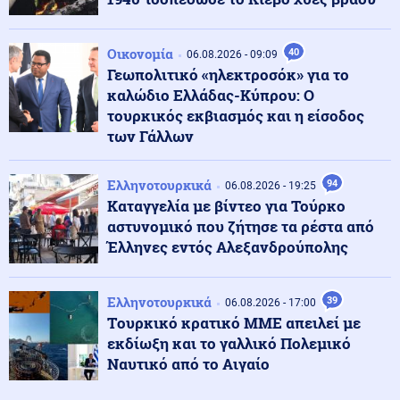
Κόσμος
06.08.2026 - 23:14
Επιβεβαιώνεται η ανοδική τάση της AfD στη Γερμανία:
Οικονομία
40
06.08.2026 - 09:09
Στο 28% ανέβηκε, βυθίζεται η δημοτικότητα του Μερτς
Γεωπολιτικό «ηλεκτροσόκ» για το
καλώδιο Ελλάδας-Κύπρου: Ο
τουρκικός εκβιασμός και η είσοδος
Κόσμος
06.08.2026 - 23:07
των Γάλλων
Ξεκινά δελτίο νερού στο Πουέρτο Ρίκο λόγω της
ξηρασίας
Ελληνοτουρκικά
94
06.08.2026 - 19:25
Καταγγελία με βίντεο για Τούρκο
Κοινωνία
06.08.2026 - 23:06
αστυνομικό που ζήτησε τα ρέστα από
Διατάχθηκε ΕΔΕ για τους αστυνομικούς που
Έλληνες εντός Αλεξανδρούπολης
εμπλέκονται στην υπόθεση της 75χρονης στα Χανιά
Ελληνοτουρκικά
39
06.08.2026 - 17:00
Κόσμος
06.08.2026 - 23:04
Tουρκικό κρατικό ΜΜΕ απειλεί με
Τουρκία: Σχέδιο διάσωσης για δύο ιστορικά ορθόδοξα
εκδίωξη και το γαλλικό Πολεμικό
μοναστήρια της Τραπεζούντας
Ναυτικό από το Αιγαίο