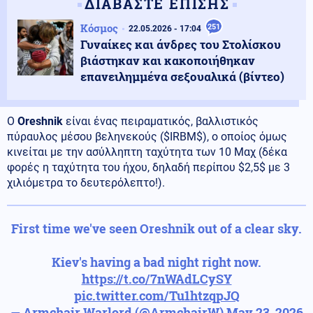
ΔΙΑΒΑΣΤΕ ΕΠΙΣΗΣ
Κόσμος
251
22.05.2026 - 17:04
Γυναίκες και άνδρες του Στολίσκου
βιάστηκαν και κακοποιήθηκαν
επανειλημμένα σεξουαλικά (βίντεο)
Ο
Oreshnik
είναι ένας πειραματικός, βαλλιστικός
πύραυλος μέσου βεληνεκούς ($IRBM$), ο οποίος όμως
κινείται με την ασύλληπτη ταχύτητα των 10 Μαχ (δέκα
φορές η ταχύτητα του ήχου, δηλαδή περίπου $2,5$ με 3
χιλιόμετρα το δευτερόλεπτο!).
First time we've seen Oreshnik out of a clear sky.
Kiev's having a bad night right now.
https://t.co/7nWAdLCySY
pic.twitter.com/Tu1htzqpJQ
— Armchair Warlord (@ArmchairW)
May 23, 2026