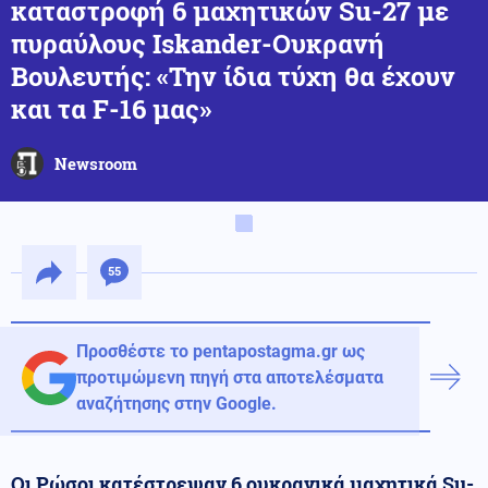
καταστροφή 6 μαχητικών Su-27 με
πυραύλους Iskander-Ουκρανή
Βουλευτής: «Την ίδια τύχη θα έχουν
και τα F-16 μας»
Newsroom
55
Προσθέστε το pentapostagma.gr ως
προτιμώμενη πηγή στα αποτελέσματα
αναζήτησης στην Google.
Οι Ρώσοι κατέστρεψαν 6 ουκρανικά μαχητικά Su-