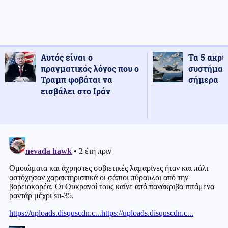
Αυτός είναι ο
Τα 5 ακρι
πραγματικός λόγος που ο
συστήματ
Τραμπ φοβάται να
σήμερα
εισβάλει στο Ιράν