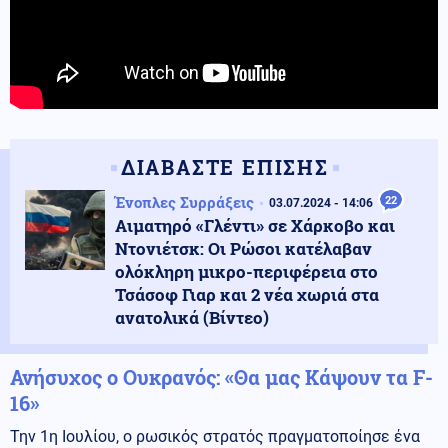
ΔΙΑΒΑΣΤΕ ΕΠΙΣΗΣ
Ένοπλες Συρράξεις
22
03.07.2024 - 14:06
Αιματηρό «Γλέντι» σε Χάρκοβο και
Ντονιέτσκ: Οι Ρώσοι κατέλαβαν
ολόκληρη μικρο-περιφέρεια στο
Τσάσοφ Γιαρ και 2 νέα χωριά στα
ανατολικά (Βίντεο)
Ανήσυχος ο Ουκρανός: «Θα μας Κάψουν τα F-
16»
Την 1η Ιουλίου, ο ρωσικός στρατός πραγματοποίησε ένα