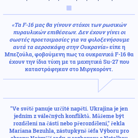
«Τα F-16 μας θα γίνουν στόχοι των ρωσικών
πυραυλικών επιθέσεων. Δεν έχουν γίνει οι
σωστές προετοιμασίες για να φιλοξενήσουμε
αυτά τα αεροσκάφη στην Ουκρανία»
είπε η
Μπεζούλα, φοβούμενη πως τα ουκρανικά F-16 θα
έχουν την ίδια τύχη με τα μαχητικά Su-27 που
καταστράφηκαν στο Μιργκορόντ.
"Ve světě panuje určité napětí. Ukrajina je jen
jedním z válečných konfliktů. Můžeme být
rozděleni na části nebo přerozděleni," řekla
Mariana Bezuhla, zástupkyně šéfa Výboru pro