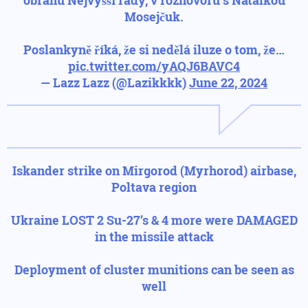
obranu Nejvyšší rady, v rozhovoru s Natalkou
Mosejčuk.
Poslankyně říká, že si nedělá iluze o tom, že…
pic.twitter.com/yAQJ6BAVC4
— Lazz Lazz (@Lazikkkk)
June 22, 2024
Iskander strike on Mirgorod (Myrhorod) airbase,
Poltava region
Ukraine LOST 2 Su-27’s & 4 more were DAMAGED
in the missile attack
Deployment of cluster munitions can be seen as
well