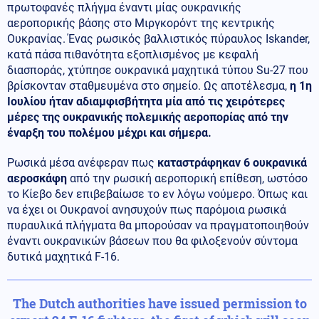
πρωτοφανές πλήγμα έναντι μίας ουκρανικής
αεροπορικής βάσης στο Μιργκορόντ της κεντρικής
Ουκρανίας. Ένας ρωσικός βαλλιστικός πύραυλος Iskander,
κατά πάσα πιθανότητα εξοπλισμένος με κεφαλή
διασποράς, χτύπησε ουκρανικά μαχητικά τύπου Su-27 που
βρίσκονταν σταθμευμένα στο σημείο. Ως αποτέλεσμα,
η 1η
Ιουλίου ήταν αδιαμφισβήτητα μία από τις χειρότερες
μέρες της ουκρανικής πολεμικής αεροπορίας από την
έναρξη του πολέμου μέχρι και σήμερα.
Ρωσικά μέσα ανέφεραν πως
καταστράφηκαν 6 ουκρανικά
αεροσκάφη
από την ρωσική αεροπορική επίθεση, ωστόσο
το Κίεβο δεν επιβεβαίωσε το εν λόγω νούμερο. Όπως και
να έχει οι Ουκρανοί ανησυχούν πως παρόμοια ρωσικά
πυραυλικά πλήγματα θα μπορούσαν να πραγματοποιηθούν
έναντι ουκρανικών βάσεων που θα φιλοξενούν σύντομα
δυτικά μαχητικά F-16.
The Dutch authorities have issued permission to