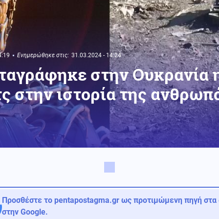
4:19
Ενημερώθηκε στις:
31.03.2024 - 14:24
αταγράφηκε στην Ουκρανία 
ς στην ιστορία της ανθρωπό
Προσθέστε το pentapostagma.gr ως προτιμώμενη πηγή στα
στην Google.