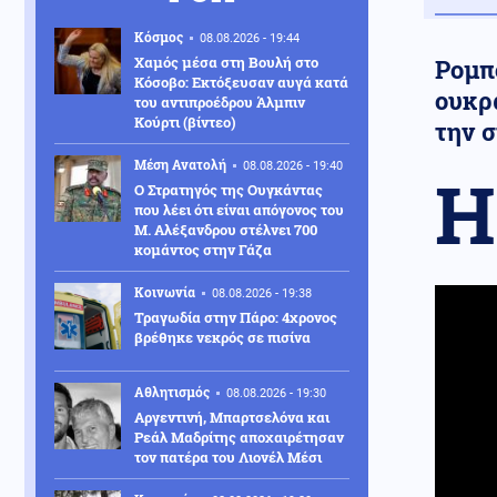
Κόσμος
08.08.2026 - 19:44
Χαμός μέσα στη Βουλή στο
Ρομπ
Κόσοβο: Εκτόξευσαν αυγά κατά
ουκρ
του αντιπροέδρου Άλμπιν
Κούρτι (βίντεο)
την 
Μέση Ανατολή
08.08.2026 - 19:40
Η
Ο Στρατηγός της Ουγκάντας
που λέει ότι είναι απόγονος του
Μ. Αλέξανδρου στέλνει 700
κομάντος στην Γάζα
Κοινωνία
08.08.2026 - 19:38
Τραγωδία στην Πάρο: 4χρονος
βρέθηκε νεκρός σε πισίνα
Αθλητισμός
08.08.2026 - 19:30
Αργεντινή, Μπαρτσελόνα και
Ρεάλ Μαδρίτης αποχαιρέτησαν
τον πατέρα του Λιονέλ Μέσι