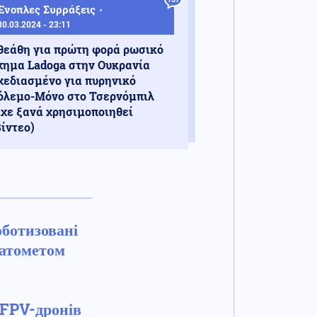
Ένοπλες Συρράξεις
30.03.2024 - 23:11
θεάθη για πρώτη φορά ρωσικό
χημα Ladoga στην Ουκρανία
χεδιασμένο για πυρηνικό
όλεμο-Μόνο στο Τσερνόμπιλ
ίχε ξανά χρησιμοποιηθεί
Βίντεο)
оботизовані
натометом
 FPV-дронів