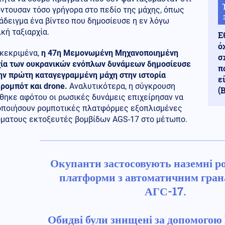
ντουσαν τόσο γρήγορα στο πεδίο της μάχης, όπως
άδειγμα ένα βίντεο που δημοσίευσε η εν λόγω
κή ταξιαρχία.
Ε
ό
γκεκριμένα,
η 47η Μεμονωμένη Μηχανοποιημένη
σ
χία των ουκρανικών ενόπλων δυνάμεων δημοσίευσε
π
την πρώτη καταγεγραμμένη μάχη στην ιστορία
ε
ρομπότ και drone.
Αναλυτικότερα, η σύγκρουση
(
θηκε αφότου οι ρωσικές δυνάμεις επιχείρησαν να
οποιήσουν ρομποτικές πλατφόρμες εξοπλισμένες
όματους εκτοξευτές βομβίδων AGS-17 στο μέτωπο.
Окупанти застосовують наземні р
платформи з автоматичним гра
АГС-17.
Обидві були знищені за допомогою