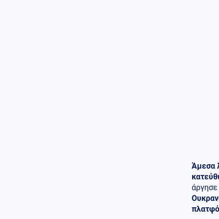
Μας τρέλαναν με τα UFO!! Το
Πεντάγωνο δημοσίευσε 41
ακόμη αρχεία για εξωγήινους -
Τι λένε Άγιοι της Ορθοδοξίας
για το θέμα αυτό
08.08.2026 - 18:00
Στα Ηνωμένα Αραβικά Εμιράτα
δύο πάνοπλα ελληνικά
ελικόπτερα Apache AH-64D
Πολιτική
08.08.2026 - 17:54
Τουρνάς: «Απέναντι σε ακραία
καιρικά φαινόμενα δεν
υπάρχουν περιθώρια
εφησυχασμού»
Κόσμος
Άμεσα 
08.08.2026 - 17:51
Δαρδανέλια: Η Τουρκία βάζει
κατεύθ
περιορισμούς στη διέλευση
άργησε
πλοίων
Ουκρανο
πλατφό
Πολιτική
08.08.2026 - 17:44