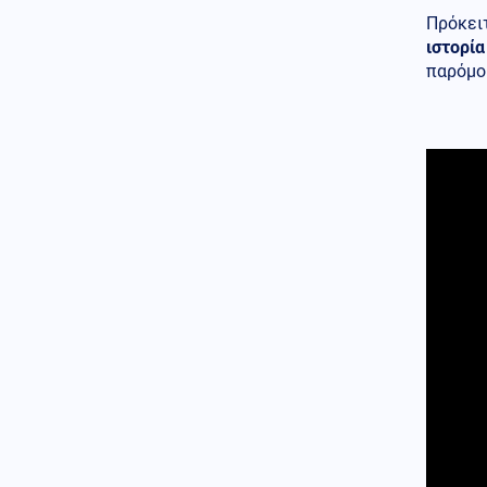
Χαρακόπουλος: «Να αλλάξει το
Πρόκειτ
πλαίσιο αποζημιώσεων για τα
ιστορί
βιολογικά προϊόντα»
παρόμο
Κοινωνία
08.08.2026 - 17:38
Μετώπη: Χωρίς τις αισθήσεις
του ανασύρθηκε 43χρονος
άντρας
08.08.2026 - 17:30
Γιατί ζήτησαν τα Ηνωμένα
Αραβικά Εμιράτα 2 ελληνικά
επιθετικά ελικόπτερα Apache
AH-64D;