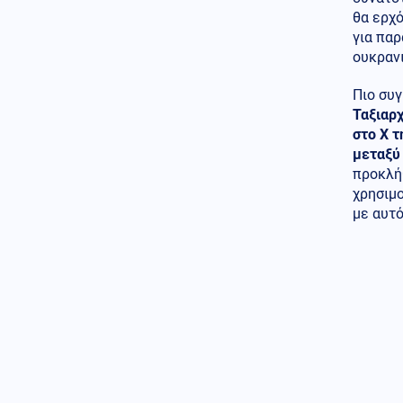
αύριο
θα ερχό
08.08.2026 - 18:44
για παρ
Παραδόθηκαν στον αλβανικό
ουκρανι
στρατό τα πρώτα 40
τεθωρακισμένα που
Πιο συ
κατασκευάστηκαν στην χώρα
Ταξιαρ
στο X 
Κοινωνία
08.08.2026 - 18:36
μεταξύ 
Θερινές εκπτώσεις: Αυξημένες
οι πιέσεις από το ηλεκτρονικό
προκλή
εμπόριο
χρησιμ
με αυτ
Κόσμος
08.08.2026 - 18:22
Βουλγαρία: Drone συνετρίβη
κοντά σε σταθμό συμπίεσης
αγωγού φυσικού αερίου
Κοινωνία
08.08.2026 - 18:10
Χαλκιδική: Σοβαρός
τραυματισμός μοτοσικλετιστή
σε τροχαίο με ΙΧ
ΗΠΑ
08.08.2026 - 18:04