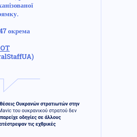
анізованої
рямку.
 47 окрема
BOT
alStaffUA)
 θέσεις Ουκρανών στρατιωτών στην
avic του ουκρανικού στρατού δεν
 παρείχε οδηγίες σε άλλους
κατέστρεψαν τις εχθρικές