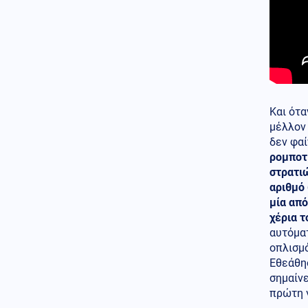
Και ότα
μέλλον 
δεν φαί
ρομποτ
στρατιώ
αριθμό
μία από
χέρια τ
αυτόματ
οπλισμό
Εθεάθη
σημαίνε
πρώτη 