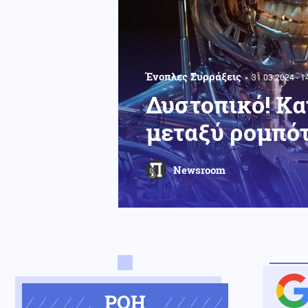
Ένοπλες Συρράξεις
31.03.2024 - 1
Δυστοπικό! Κ
μεταξύ ρομπότ
Newsroom
ΡΟΗ