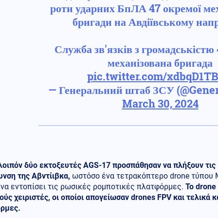
роти ударних БпЛА 47 окремої мех
бригади на Авдіївському нап
Служба зв'язків з громадськістю
механізована бригада
pic.twitter.com/xdbqD1T
— Генеральний штаб ЗСУ (@Gener
March 30, 2024
λοιπόν δύο εκτοξευτές AGS-17 προσπάθησαν να πλήξουν τις
υνση της Αβντίιβκα,
ωστόσο ένα τετρακόπτερο drone τύπου M
 να εντοπίσει τις ρωσικές ρομποτικές πλατφόρμες.
Το drone
ύς χειριστές, οι οποίοι απογείωσαν drones FPV και τελικά 
ρμες.