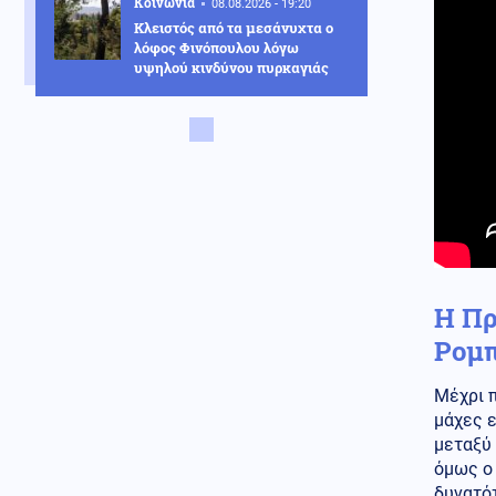
Κοινωνία
08.08.2026 - 19:20
Κλειστός από τα μεσάνυχτα ο
λόφος Φινόπουλου λόγω
υψηλού κινδύνου πυρκαγιάς
Αθλητισμός
08.08.2026 - 19:08
Τζολάκης: Ντεμπούτο στη Χαλ
ως βασικός κόντρα στην
Άιντραχτ
Κοινωνία
08.08.2026 - 19:03
Ψηφιακή Κάρτα Αγρότη: Ποιες
αλλαγές φέρνει η 28η
Αυγούστου
Η Πρ
Υγεία
08.08.2026 - 18:54
Ρομπ
Διαβήτης και παχυσαρκία: Οι
κίνδυνοι των θεραπειών στις
υψηλές θερμοκρασίες
Μέχρι 
μάχες 
Κοινωνία
08.08.2026 - 18:45
μεταξύ 
Σε Red Code η Αττική και άλλες
όμως ο 
πέντε περιοχές της χώρας
δυνατό