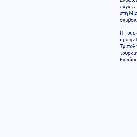
συγκεντ
08.08.2026 - 19:00
ΕΚΠΛΗΞΗ ΣΤΑ ΒΑΛΚΑΝΙΑ! Η
στη Μισ
Αλβανία παρουσίασε το πρώτο
συμβούλ
τεθωρακισμένο όχημα
εγχώριας ανάπτυξης/
Η Τουρκ
παραγωγής
πρώην Ι
Τρίπολη
Υγεία
08.08.2026 - 18:54
τουρκικ
Διαβήτης και παχυσαρκία: Οι
κίνδυνοι των θεραπειών στις
Ευρώπη
υψηλές θερμοκρασίες
Κοινωνία
08.08.2026 - 18:45
Σε Red Code η Αττική και άλλες
πέντε περιοχές της χώρας
αύριο
08.08.2026 - 18:44
Παραδόθηκαν στον αλβανικό
στρατό τα πρώτα 40
τεθωρακισμένα που
κατασκευάστηκαν στην χώρα