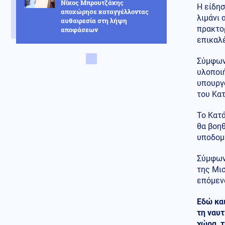
Νίκος Μπρουτζάκης
Η είδη
αποχώρησε καταγγέλλοντας
λιμάνι 
αυθαιρεσία στη λήψη
πρακτορ
αποφάσεων
επικαλ
Κόσμος
08.08.2026 - 19:44
Χαμός μέσα στη Βουλή στο
Σύμφων
Κόσοβο: Εκτόξευσαν αυγά κατά
υλοποι
του αντιπροέδρου Άλμπιν
υπουργ
Κούρτι (βίντεο)
του Κατ
Μέση Ανατολή
08.08.2026 - 19:40
Το Κατά
Ο Στρατηγός της Ουγκάντας
θα βοηθ
που λέει ότι είναι απόγονος του
Μ. Αλέξανδρου στέλνει 700
υποδομ
κομάντος στην Γάζα
Σύμφων
Κοινωνία
08.08.2026 - 19:38
της Μισ
Τραγωδία στην Πάρο: 4χρονος
επόμενα
βρέθηκε νεκρός σε πισίνα
Εδώ και
08.08.2026 - 19:30
τη ναυτ
Αυτός είναι ο λόγος που οι
χώρα, τ