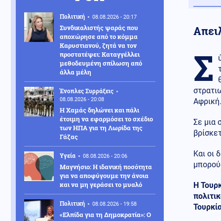
Πολιτική
08.08.2026 - 20:17
Συνδικαλιστής ψαράς που
Απει
αποχώρησε από το κόμμα
Καρυστιανού, ζητά να τον
Σ
προστατέψει: Καταγγέλλει
μεθοδευμένη σπίλωση από
άλλα μέλη
στρατιω
Ένοπλες Συρράξεις
08.08.2026 - 20:08
Αφρική
Η Χαμάς δηλώνει και πάλι
έτοιμη να εφαρμόσει το σχέδιο
Σε μια 
των ΗΠΑ για τη Λωρίδα της
βρίσκετ
Γάζας
Και οι 
Υγεία
08.08.2026 - 20:06
μπορού
Μαγνήσιο: Η ιδανική ποσότητα
για να αποφύγουμε την άνοια
και να μη γεράσει το μυαλό
Η Τουρκ
πολιτικ
Πολιτική
08.08.2026 - 19:58
Τουρκία
«Ελπίδα για τη Δημοκρατία»: Ο