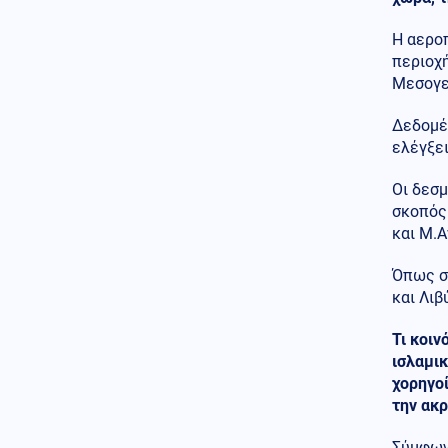
Τούρκοι τουρίστες επιλέγουν
ελληνικά νησιά αντί για την
Η αεροπ
χώρα τους
περιοχή
Αθλητισμός
Μεσογεί
08.08.2026 - 19:30
Αργεντινή, Μπαρτσελόνα και
Ρεάλ Μαδρίτης αποχαιρέτησαν
Δεδομέν
τον πατέρα του Λιονέλ Μέσι
ελέγξει
Κοινωνία
08.08.2026 - 19:20
Οι δεσ
Κλειστός από τα μεσάνυχτα ο
σκοπός
λόφος Φινόπουλου λόγω
και Μ.Α
υψηλού κινδύνου πυρκαγιάς
Όπως ση
Αθλητισμός
08.08.2026 - 19:08
και Λιβ
Τζολάκης: Ντεμπούτο στη Χαλ
ως βασικός κόντρα στην
Άιντραχτ
Τι κοιν
ισλαμικ
Κοινωνία
08.08.2026 - 19:03
χορηγο
Ψηφιακή Κάρτα Αγρότη: Ποιες
την ακρ
αλλαγές φέρνει η 28η
Αυγούστου
Σύμφων