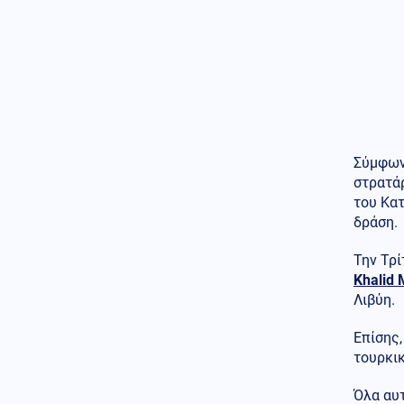
Κοινωνία
08.08.2026 - 18:36
Θερινές εκπτώσεις: Αυξημένες
οι πιέσεις από το ηλεκτρονικό
εμπόριο
Κόσμος
08.08.2026 - 18:22
Βουλγαρία: Drone συνετρίβη
κοντά σε σταθμό συμπίεσης
αγωγού φυσικού αερίου
Σύμφωνα
στρατάρ
Κοινωνία
08.08.2026 - 18:10
του Κατ
Χαλκιδική: Σοβαρός
τραυματισμός μοτοσικλετιστή
δράση.
σε τροχαίο με ΙΧ
Την Τρ
ΗΠΑ
08.08.2026 - 18:04
Khalid 
Μας τρέλαναν με τα UFO!! Το
Λιβύη.
Πεντάγωνο δημοσίευσε 41
ακόμη αρχεία για εξωγήινους -
Επίσης
Τι λένε Άγιοι της Ορθοδοξίας
για το θέμα αυτό
τουρκικ
Όλα αυ