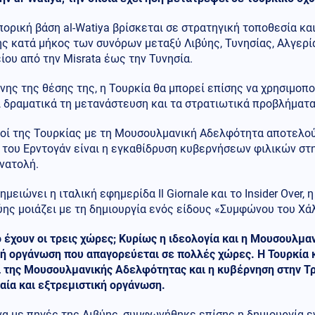
ορική βάση al-Watiya βρίσκεται σε στρατηγική τοποθεσία κα
ς κατά μήκος των συνόρων μεταξύ Λιβύης, Τυνησίας, Αλγερία
ου από την Misrata έως την Τυνησία.
ης της θέσης της, η Τουρκία θα μπορεί επίσης να χρησιμοπο
 δραματικά τη μετανάστευση και τα στρατιωτικά προβλήματα
μοί της Τουρκίας με τη Μουσουλμανική Αδελφότητα αποτελού
 του Ερντογάν είναι η εγκαθίδρυση κυβερνήσεων φιλικών στ
νατολή.
μειώνει η ιταλική εφημερίδα Il Giornale και το Insider Over,
ύης μοιάζει με τη δημιουργία ενός είδους «Συμφώνου του Χά
ό έχουν οι τρεις χώρες; Κυρίως η ιδεολογία και η Μουσουλμ
ή οργάνωση που απαγορεύεται σε πολλές χώρες. Η Τουρκία κα
ί της Μουσουλμανικής Αδελφότητας και η κυβέρνηση στην Τρ
αία και εξτρεμιστική οργάνωση.
α με πηγές της Λιβύης, συμφωνήθηκε επίσης η δημιουργία ε