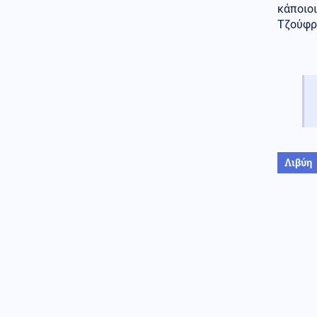
κάποιοι
Τζούφρα
Λιβύη