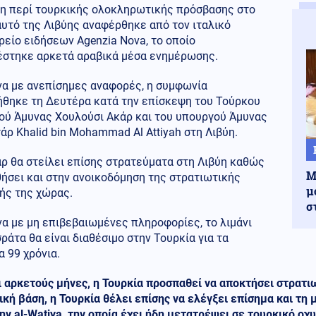
ση περί τουρκικής ολοκληρωτικής πρόσβασης στο
αυτό της Λιβύης αναφέρθηκε από τον ιταλικό
είο ειδήσεων Agenzia Nova, το οποίο
έστηκε αρκετά αραβικά μέσα ενημέρωσης.
α με ανεπίσημες αναφορές, η συμφωνία
ήθηκε τη Δευτέρα κατά την επίσκεψη του Τούρκου
ού Άμυνας Χουλούσι Ακάρ και του υπουργού Άμυνας
άρ Khalid bin Mohammad Al Attiyah στη Λιβύη.
ρ θα στείλει επίσης στρατεύματα στη Λιβύη καθώς
Μ
ήσει και στην ανοικοδόμηση της στρατιωτικής
μ
ής της χώρας.
σ
α με μη επιβεβαιωμένες πληροφορίες, το λιμάνι
ράτα θα είναι διαθέσιμο στην Τουρκία για τα
 99 χρόνια.
 αρκετούς μήνες, η Τουρκία προσπαθεί να αποκτήσει στρατιω
ική βάση, η Τουρκία θέλει επίσης να ελέγξει επίσημα και τ
ην al-Watiya, την οποία έχει ήδη μετατρέψει σε τουρκικό οχυ