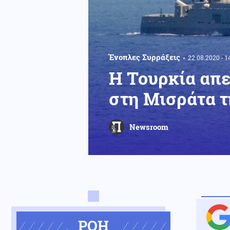
Ένοπλες Συρράξεις
22.08.2020 - 1
Η Τουρκία απε
στη Μισράτα τ
Newsroom
ΡΟΗ