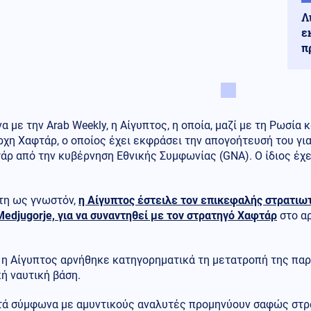
Λ
ε
π
 με την Arab Weekly, η Αίγυπτος, η οποία, μαζί με τη Ρωσία κ
χη Χαφτάρ, ο οποίος έχει εκφράσει την απογοήτευσή του για
άρ από την κυβέρνηση Εθνικής Συμφωνίας (GNA). Ο ίδιος έχε
ίτη ως γνωστόν,
η Αίγυπτος έστειλε τον επικεφαλής στρατιω
Medjugorje, για να συναντηθεί με τον στρατηγό Χαφτάρ
στο αρ
, η Αίγυπτος αρνήθηκε κατηγορηματικά τη μετατροπή της πα
ή ναυτική βάση.
τά σύμφωνα με αμυντικούς αναλυτές προμηνύουν σαφώς στρα