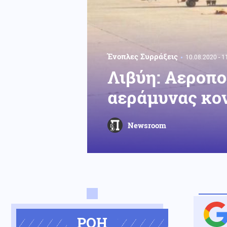
Ένοπλες Συρράξεις
10.08.2020 - 1
Λιβύη: Αεροπο
αεράμυνας κον
Newsroom
ΡΟΗ