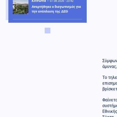
Κοινωνία
07.08.2026 - 23:42
Αναρτήθηκε ο διαγωνισμός για
την ανάπλαση της ΔΕΘ
Ελληνοτουρκικά
07.08.2026 - 23:33
Νέο «γκριζάρισμα» στο Αιγαίο
από την Τουρκία, με αφορμή το
Χωροταξικό του Τουρισμού
Κόσμος
07.08.2026 - 23:29
Κι όμως... Τα ΜΜΕ της Βόρειας
Σύμφων
Κορέας προτείνουν σούπα με
άμυνας,
κρέας σκύλου, ως διέξοδο στον
καύσωνα
Το τηλε
επισημα
Κοινωνία
07.08.2026 - 23:18
βρίσκετ
Νέα Αγχίαλος: 66χρονος
αυνανιζόταν
παρακολουθώντας την 13χρονη
Φαίνετ
γειτόνισσα του - Η ποινή που
συστήμα
του επιβλήθηκε
Εθνικής