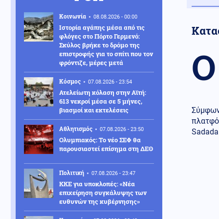
Κοινωνία
08.08.2026 - 00:00
Ιστορία αγάπης μέσα από τις
Κατα
φλόγες στο Πόρτο Γερμενό:
Σκύλος βρήκε το δρόμο της
Ο
επιστροφής για το σπίτι που τον
φρόντιζε, μέρες μετά
Κόσμος
07.08.2026 - 23:54
Ατελείωτη κόλαση στην Αϊτή:
613 νεκροί μέσα σε 5 μήνες,
βιασμοί και εκτελέσεις
Σύμφων
πλατφόρ
Αθλητισμός
07.08.2026 - 23:50
Sadada
Ολυμπιακός: Το νέο ΣΕΦ θα
παρουσιαστεί επίσημα στη ΔΕΘ
Πολιτική
07.08.2026 - 23:47
ΚΚΕ για υποκλοπές: «Νέα
επιχείρηση συγκάλυψης των
ευθυνών της κυβέρνησης»