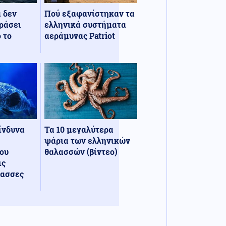
α δεν
Πού εξαφανίστηκαν τα
ράσει
ελληνικά συστήματα
 το
αεράμυνας Patriot
κίνδυνα
Τα 10 μεγαλύτερα
ψάρια των ελληνικών
ου
θαλασσών (βίντεο)
ις
λασσες