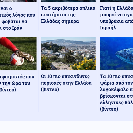
Τα 5 ακριβότερα οπλικά
Γιατί η Ελλάδ
ίναι ο
συστήματα της
μπορεί να αγο
ικός λόγος που
Ελλάδας σήμερα
υποβρύχια από
 φοβάται να
Ισραήλ
ι στο Ιράν
Οι 10 πιο επικίνδυνες
Τα 10 πιο επι
σφαιριστές που
περιοχές στην Ελλάδα
ψάρια από τον
 την ώρα του
(βίντεο)
λαγοκέφαλο π
βίντεο)
βρίσκονται στ
ελληνικές θά
(βίντεο)