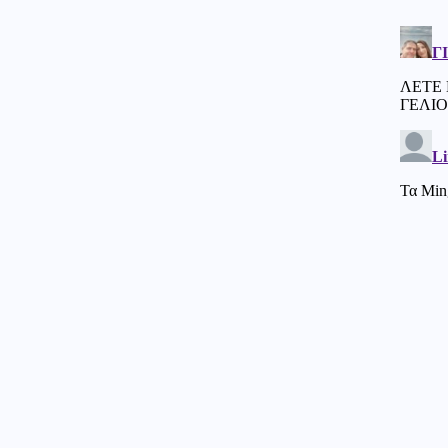
έκθεση: Μεγάλο Ιρανικό
μουσείο με καταρριφθέντα
MQ-9 Drones και Hermes 900
για να πικάρουν τον Τραμπ!