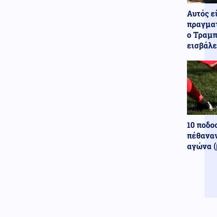
σκορπίζοντας τον πανικό
Αυτός ε
(Εικόνες)
πραγματ
ο Τραμπ
Κόσμος
07.08.2026 - 22:05
εισβάλε
Ούρσουλα Φον ντερ Λάιεν:
«Χαιρετίζω το νέο πακέτο
κυρώσεων κατά της Ρωσίας
από τη Γερουσία των ΗΠΑ»
ΗΠΑ
07.08.2026 - 22:02
Ταινία τρόμου στον Ιλινόις των
ΗΠΑ: 15χρονος ντυμένος
κλόουν κατηγορείται για
10 ποδο
δολοφονία 78χρονου (Βίντεο)
πέθαναν
αγώνα (
07.08.2026 - 22:00
ΟΥΚΡΑΝΟΙ ΕΠΙΣΤΗΜΟΝΕΣ
«ανακάλυψαν» βάσεις
εκτόξευσης UFO στο φεγγάρι
Ένοπλες Συρράξεις
07.08.2026 - 22:00
Οι Ιρανοί φρουροί άνοιξαν