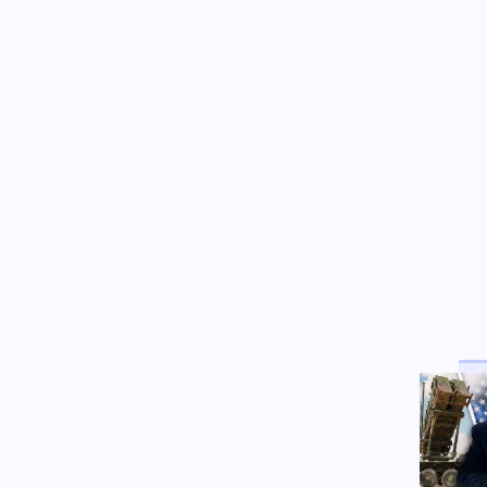
σε ενότητα τις μουσουλμανικές
χώρες
Κόσμος
07.08.2026 - 22:46
Ακτιβίστριες ζητούν την
ακύρωση των συναυλιών του
Τζάρεντ Λέτο στο Ηνωμένο
Βασίλειο, μετά τις κατηγορίες
για σεξουαλική κακοποίηση
Ένοπλες Συρράξεις
07.08.2026 - 22:37
Δύο νεκροί και έξι τραυματίες
από ρωσικές επιθέσεις σε
πέντε περιοχές της Ουκρανίας
Κοινωνία
07.08.2026 - 22:23
Πυρκαγιά σε ισόγειο
κατάστημα στο Παλαιό Φάληρο
Κοινωνία
07.08.2026 - 22:12
Φίδι έκανε την εμφάνισή του
σε Νοσοκομείο του Πύργου