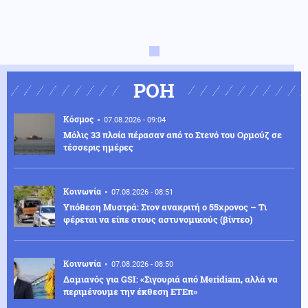
ΡΟΗ
Κόσμος
07.08.2026 - 09:04
Μόλις 33 πλοία πέρασαν από το Στενό του Ορμούζ σε
τέσσερις ημέρες
Κοινωνία
07.08.2026 - 08:51
Υπόθεση Μυστρά: Στον ανακριτή ο 55χρονος – Τι
φέρεται να είπε στους αστυνομικούς (βίντεο)
Κοινωνία
07.08.2026 - 08:50
Δαμιανός για GSI: «Σιγουριά από Meridiam, αλλά να
περιμένουμε την έκθεση ΕΤΕπ»