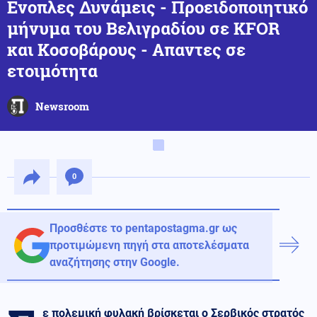
Ενοπλες Δυνάμεις - Προειδοποιητικό
μήνυμα του Βελιγραδίου σε KFOR
και Κοσοβάρους - Απαντες σε
ετοιμότητα
Newsroom
0
Προσθέστε το pentapostagma.gr ως
προτιμώμενη πηγή στα αποτελέσματα
αναζήτησης στην Google.
ε πολεμική φυλακή βρίσκεται ο Σερβικός στρατός