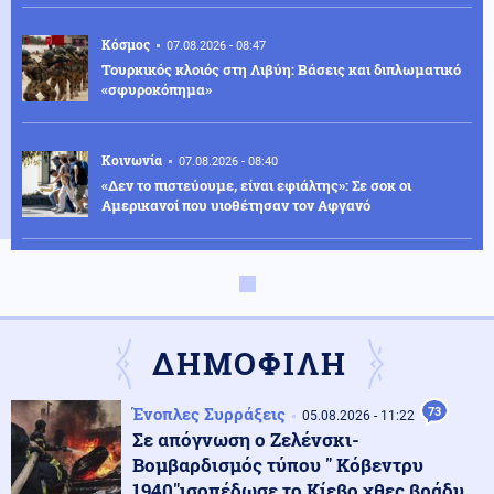
Κόσμος
07.08.2026 - 08:47
Τουρκικός κλοιός στη Λιβύη: Βάσεις και διπλωματικό
«σφυροκόπημα»
Κοινωνία
07.08.2026 - 08:40
«Δεν το πιστεύουμε, είναι εφιάλτης»: Σε σοκ οι
Αμερικανοί που υιοθέτησαν τον Αφγανό
Κόσμος
07.08.2026 - 08:36
Αργεντινή: Νέα μέτρα κατά του οργανωμένου
εγκλήματος – Στο στόχαστρο ομάδες από τον
Ισημερινό
ΔΗΜΟΦΙΛΗ
Κόσμος
07.08.2026 - 08:27
Ένοπλες Συρράξεις
73
05.08.2026 - 11:22
Πετρέλαιο: Ανοδικά το Brent εν μέσω καθυστερήσεων
Σε απόγνωση ο Ζελένσκι-
στη συμφωνία για τα Στενά του Ορμούζ
Βομβαρδισμός τύπου " Κόβεντρυ
1940"ισοπέδωσε το Κίεβο χθες βράδυ