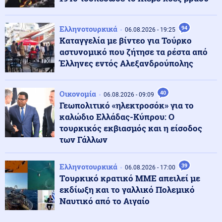
Ρωσία
07.08.2026 - 08:16
Η Ρωσία ετοιμάζει χτύπημα στο ΝΑΤΟ; - Ο Πούτιν
Ελληνοτουρκικά
94
εκμεταλλεύεται τα άδεια οπλοστάσια των ΗΠΑ
06.08.2026 - 19:25
Καταγγελία με βίντεο για Τούρκο
αστυνομικό που ζήτησε τα ρέστα από
Κόσμος
Έλληνες εντός Αλεξανδρούπολης
07.08.2026 - 08:15
Ισχυρός σεισμός μεγέθους 5,8 Ρίχτερ στις Φιλιππίνες
Οικονομία
40
06.08.2026 - 09:09
Γεωπολιτικό «ηλεκτροσόκ» για το
Οικονομία
07.08.2026 - 08:06
καλώδιο Ελλάδας-Κύπρου: Ο
Τιμολόγια ρεύματος: Νέα ανοδική τάση λόγω της
τουρκικός εκβιασμός και η είσοδος
αύξησης στη χονδρεμπορική αγορά
των Γάλλων
Κόσμος
Ελληνοτουρκικά
39
07.08.2026 - 07:55
06.08.2026 - 17:00
Περού: Σάλος με το βίντεο σεξουαλικής επίθεσης σε
Tουρκικό κρατικό ΜΜΕ απειλεί με
26χρονη τραγουδίστρια (βίντεο)
εκδίωξη και το γαλλικό Πολεμικό
Ναυτικό από το Αιγαίο
Κοινωνία
07.08.2026 - 07:45