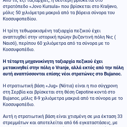
Από τις έξι ταξιαρχίες, η δεύτερη βρίσκεται στο
στρατόπεδο «Jovo Kursula» που βρίσκεται στο Kraljevo,
μόλις 50 χιλιόμετρα μακριά από τα βόρεια σύνορα του
Κοσσυφοπεδίου.
Η τρίτη τεθωρακισμένη ταξιαρχία πεζικού έχει
αναπτυχθεί στην ιστορική πρώην βυζαντινή πόλη Νις (
Ναισό), περίπου 60 χιλιόμετρα από τα σύνορα με το
Κοσσυφοπέδιο.
Η τέταρτη μηχανοκίνητη ταξιαρχία πεζικού έχει
μετακινηθεί στην πόλη ο Vranje, αλλά εκτός από την πόλη
αυτή αναπτύσσονται επίσης νέοι στρατώνες στο Bujanoc.
Η στρατιωτική βάση «Jug» (Νότια) είναι η πιο σύγχρονη
στη Σερβία και βρίσκεται στη θέση Cepotine κοντά στο
Bujanoc, μόλις 8-9 χιλιόμετρα μακριά από τα σύνορα με το
Κοσσυφοπέδιο.
Αυτή η στρατιωτική βάση είναι χτισμένη σε μια έκταση 33
στρεμμάτων και αποτελείται από 66 εγκαταστάσεις, με