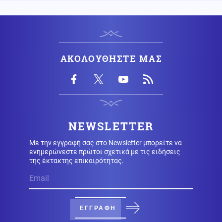
Βοιωτία: Προφυλακίστηκαν ο δήμαρχος Στυλίδας και
δύο ακόμη κατηγορούμενοι για τη φωτιά
Κόσμος
07.08.2026 - 07:45
ΑΚΟΛΟΥΘΗΣΤΕ ΜΑΣ
Ταϊλάνδη: Μαθητής-εκτελεστής άνοιξε πυρ σε σχολείο
και αυτοκτόνησε – Υπάρχουν νεκροί και τραυματίες
Οικονομία
07.08.2026 - 07:39
Το τέλος των μνημονίων: Η Ευρώπη αποσύρει την
εποπτεία και ελευθερώνει τον εθνικό σχεδιασμό για
NEWSLETTER
την οικονομία
Με την εγγραφή σας στο Newsletter μπορείτε να
ενημερώνεστε πρώτοι σχετικά με τις ειδήσεις
Κοινωνία
07.08.2026 - 07:35
της έκτακτης επικαιρότητας.
Υψηλός κίνδυνος πυρκαγιάς σήμερα σε Αττική, Κρήτη,
Πελοπόννησο, Εύβοια και νησιά του Αιγαίου
Μέση Ανατολή
07.08.2026 - 07:32
ΕΓΓΡΑΦΗ
Το Ιράν κλείνει τα Στενά για ΗΠΑ και Ισραήλ – Στην