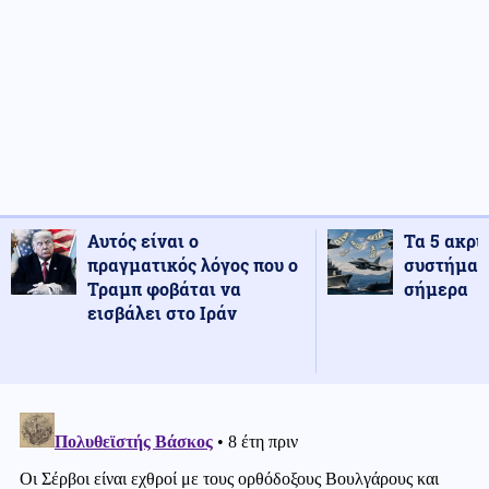
Αυτός είναι ο
Τα 5 ακρι
πραγματικός λόγος που ο
συστήματ
Τραμπ φοβάται να
σήμερα
εισβάλει στο Ιράν