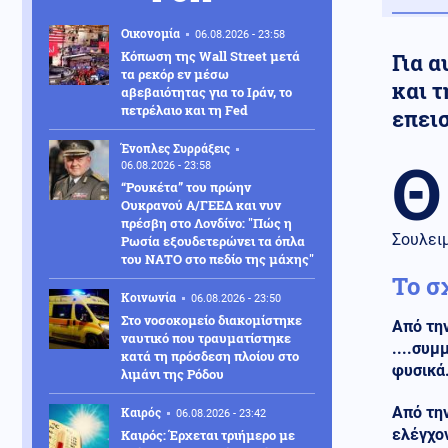
Οικονομία
06.08.2026 - 23:58
Κόπωση της Wall Street μετά
Για α
τα ρεκόρ εν μέσω
και 
αβεβαιότητας για το Ιράν, το
πετρέλαιο και τη Fed
επει
Ένοπλες Συρράξεις
Θ
06.08.2026 - 23:58
“Ρουκέτα” του πρώην
Ουκρανού Α/ΓΕΕΔ και νυν
πρέσβη στο Λονδίνο: "Πώς η
Σουλει
Ρωσία εξουδετερώνει τα όπλα
του ΝΑΤΟ στο πεδίο της μάχης"
Το σ
Κοινωνία
06.08.2026 - 23:50
Στο νοσοκομείο διακομίστηκε
Από την
ναυτικό που τραυματίστηκε
....συ
κατά τη πρόσδεση πλοίου στο
φυσικά
λιμάνι της Ρόδου
Από την
Καιρός
06.08.2026 - 23:42
ελέγχον
Καιρός: Έρχεται τριήμερο με