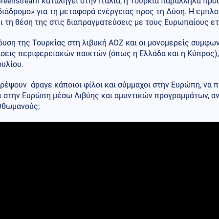
reenstream καταλήγει στην Ιταλία, η Τουρκία παράλληλα προ
διάδρομο» για τη μεταφορά ενέργειας προς τη Δύση. Η εμπλο
ι τη θέση της στις διαπραγματεύσεις με τους Ευρωπαίους ετ
δυση της Τουρκίας στη λιβυκή ΑΟΖ και οι μονομερείς συμφων
άσεις περιφερειακών παικτών (όπως η Ελλάδα και η Κύπρος)
ουλίου.
ρέψουν άραγε κάποιοι φίλοι και σύμμαχοι στην Ευρώπη, να π
ι στην Ευρώπη μέσω Λιβύης και αμυντικών προγραμμάτων, α
Οθωμανούς;