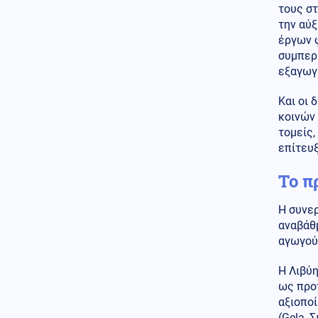
ανέβηκε, βυθίζεται η
τους στ
δημοτικότητα του Μερτς
την αύ
έργων 
Κόσμος
06.08.2026 - 23:07
συμπερ
Ξεκινά δελτίο νερού στο
εξαγωγ
Πουέρτο Ρίκο λόγω της
ξηρασίας
Και οι 
Κοινωνία
κοινών
06.08.2026 - 23:06
Διατάχθηκε ΕΔΕ για τους
τομείς,
αστυνομικούς που εμπλέκονται
επίτευξ
στην υπόθεση της 75χρονης
στα Χανιά
Το π
Κόσμος
06.08.2026 - 23:04
Η συνερ
Τουρκία: Σχέδιο διάσωσης για
αναβάθ
δύο ιστορικά ορθόδοξα
μοναστήρια της Τραπεζούντας
αγωγού
Κόσμος
06.08.2026 - 23:02
Η Λιβύη
Ο Ερντογάν θα επισκεφτεί τη
ως προτ
Σαουδική Αραβία την
αξιοποί
Παρασκευή
(Gela, Σ