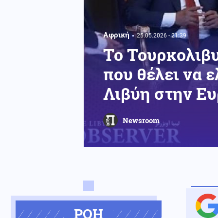
Αφρική
25.05.2026 - 21:39
Το Τουρκολιβυ
που θέλει να 
Λιβύη στην Ε
Newsroom
ΡΟΗ