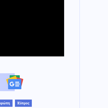
υρώπη
Κύπρος