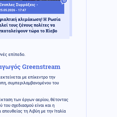
13
Ένοπλες Συρράξεις
25.05.2026 - 17:47
φιαλτική κλιμάκωση! Η Ρωσία
αλεί τους ξένους πολίτες να
γκαταλείψουν τώρα το Κίεβο
θνές επίπεδο.
ο αγωγός Greenstream
εκτείνεται με επίκεντρο την
ώπη, συμπεριλαμβανομένου του
έκταση των έργων αερίου, θέτοντας
 του σχεδιασμού είναι και η
 απευθείας τη Λιβύη με την Ιταλία