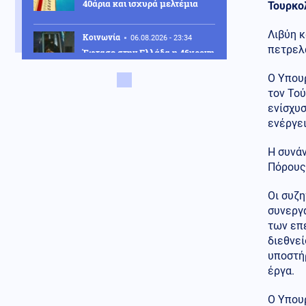
40άρια και ισχυρά μελτέμια
Τουρκ
Λιβύη κ
Κοινωνία
06.08.2026 - 23:34
πετρελα
Έφτασε στην Ελλάδα η 46χρονη
που κατηγορείται για
συμμετοχή στην τραγωδία της
Ο Υπουρ
Marfin – Κρατείται στη ΓΑΔΑ
τον Τού
ενίσχυσ
ΗΠΑ
06.08.2026 - 23:26
ενέργει
ΗΠΑ: Στήριξη στην Ισπανία για
Θέουτα και Μελίγια, επίθεση
Η συνά
στον Σάντσεθ για το
Πόρους
μεταναστευτικό
Μέση Ανατολή
Οι συζ
06.08.2026 - 23:17
Ισραήλ: «Φρένο» στην
συνεργα
αποχώρηση από νέες περιοχές
των επ
του νότιου Λιβάνου έως ότου
διεθνεί
εφαρμοστεί η συμφωνία
υποστή
έργα.
Κόσμος
06.08.2026 - 23:14
Επιβεβαιώνεται η ανοδική τάση
Ο Υπου
της AfD στη Γερμανία: Στο 28%