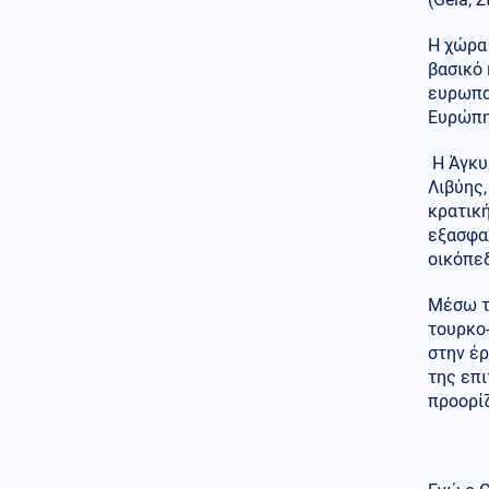
Ελληνοτουρκικά
Η χώρα 
06.08.2026 - 22:59
Ο Τούρκος "Γκρίζος Λύκος"
βασικό 
Μπαχτσελί "λαγός" του
ευρωπα
Ερντογάν ζητάει την
Ευρώπη
απελευθέρωση Οτσαλάν! Πως
επηρεάζονται προς το
Η Άγκυ
χειρότερο τα Ελληνοτουρκικά;
Λιβύης
Περιβάλλον
κρατική
06.08.2026 - 22:59
Το μυστήριο που απασχολεί
εξασφαλ
τους παλαιοντολόγους: Γιατί δεν
οικόπεδ
υπήρξαν ποτέ δεινόσαυροι σε
μέγεθος ποντικιού
Μέσω τ
τουρκο-
Κόσμος
06.08.2026 - 22:58
στην έ
Από τη Μύκονο στο Βατικανό: Ο
της επι
Μαθιου Μακκόναχι με τον
Πάπα, του χτύπησε σαν...
προορίζ
φιλαράκι τον ώμο, δείτε βίντεο
Κόσμος
06.08.2026 - 22:56
Φρίκη στη Βρετανία: Πρώην