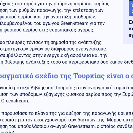
όχους του τομέα για την επόμενη περίοδο, κυρίως
ξηση των ρυθμών παραγωγής, την επέκταση των
φυσικού αερίου και την ανάπτυξη υποδομών,
Ε
ιλαμβανομένου του αγωγού Green-stream για την
κ
ή φυσικού αερίου στις ευρωπαϊκές αγορές.
ε
δύο πλευρές τόνισαν τη σημασία της ανάπτυξης
 στρατηγικών έργων σε διάφορους ενεργειακούς
 συμβάλλοντας στην ενεργειακή ασφάλεια και την
η βιώσιμης ανάπτυξης τόσο σε περιφερειακό όσο και σε διε
ραγματικό σχέδιο της Τουρκίας είναι 
γασία μεταξύ Λιβύης και Τουρκίας στον ενεργειακό τομέα επ
μιση των υποδομών εξαγωγής φυσικού αερίου προς την Ευρ
 Greenstream.
 παρουσίασε το πλάνο της για αύξηση της παραγωγής και επ
εραιότητα τον εκσυγχρονισμό των δικτύων της. Μέρος αυτού
ηση του υποθαλάσσιου αγωγού Greenstream, ο οποίος συνδέει
ικελία).