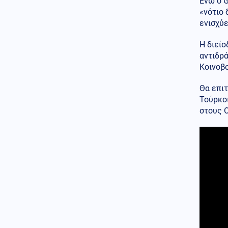
Ενώ ο G
χασάπης τεμάχισε 55χρονο
«νότιο 
εργαζόμενό του και τον έβαλε
ενισχύε
σε βαρέλι με τσιμέντο επειδή
νόμιζε ότι τον έκλεβε
Η διείσ
Κόσμος
αντιδρ
06.08.2026 - 22:55
Μετά τη Θέουτα, πολιτικοί στην
Κοινοβ
Ισπανία ζητούν να γίνει το
Μουντιάλ του 2030 χωρίς το
Θα επιτ
Μαρόκο
Τούρκο
στους 
Μέση Ανατολή
06.08.2026 - 22:54
Εκρήξεις στο νησί Κεσμ και
συναγερμός στον Περσικό
Κόλπο – Στο «υψηλό» ο
κίνδυνος για τα λιμάνια και τη
ναυτιλία
Κόσμος
06.08.2026 - 22:53
Εξιτήριο από κέντρο
αποκατάστασης πήρε ο Μιτς
ΜακΚόνελ, άγνωστο πότε θα
επιστρέψει στη Γερουσία