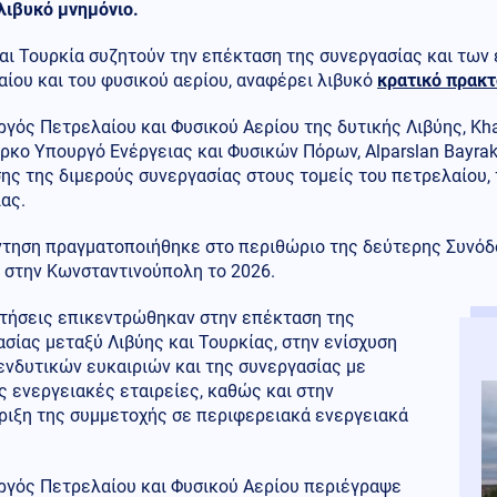
ολιβυκό μνημόνιο.
αι Τουρκία συζητούν την επέκταση της συνεργασίας και των
ίου και του φυσικού αερίου, αναφέρει λιβυκό
κρατικό πρακτ
γός Πετρελαίου και Φυσικού Αερίου της δυτικής Λιβύης, Kha
ρκο Υπουργό Ενέργειας και Φυσικών Πόρων, Alparslan Bayrak
ης της διμερούς συνεργασίας στους τομείς του πετρελαίου, 
ας.
ντηση πραγματοποιήθηκε στο περιθώριο της δεύτερης Συνόδ
 στην Κωνσταντινούπολη το 2026.
ητήσεις επικεντρώθηκαν στην επέκταση της
σίας μεταξύ Λιβύης και Τουρκίας, στην ενίσχυση
ενδυτικών ευκαιριών και της συνεργασίας με
ς ενεργειακές εταιρείες, καθώς και στην
ριξη της συμμετοχής σε περιφερειακά ενεργειακά
ργός Πετρελαίου και Φυσικού Αερίου περιέγραψε