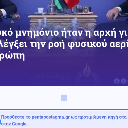
κό μνημόνιο ήταν η αρχή γι
ελέγξει την ροή φυσικού αερ
υρώπη
Προσθέστε το pentapostagma.gr ως προτιμώμενη πηγή στα
στην Google.