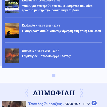
Κοινωνία
06.08.2026 - 21:03
Υπέκυψε στα τραύματά του ο 35χρονος που είχε
τροχαίο με αγριογούρουνο στην Εύβοια
Εκκλησία
06.08.2026 - 20:58
Η σύγχρονη αθεΐα: Από την άρνηση στη λήθη του Θεού
Απόψεις
06.08.2026 - 20:47
Πυρκαγιές …στο ίδιο έργο θεατές!
Κοινωνία
06.08.2026 - 20:45
myBusinessSupport: Ανοιχτή η πλατφόρμα για τις
πυρόπληκτες επιχειρήσεις της Σαμοθράκης
ΔΗΜΟΦΙΛΗ
Κοινωνία
06.08.2026 - 20:43
Ένοπλες Συρράξεις
72
05.08.2026 - 11:22
ΔΕΘ: Χρηματοδότηση 204,6 εκατ. ευρώ από το Εθνικό