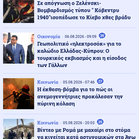
Σε απόγνωση ο Ζελένσκι-
Πρόγραμμα Ανάπτυξης για ανάπλαση
Βομβαρδισμός τύπου " Κόβεντρυ
1940"ισοπέδωσε το Κίεβο χθες βράδυ
Κοινωνία
06.08.2026 - 20:41
Γηροκομείο Αθηνών: Ενεργειακή αναβάθμιση και
Οικονομία
39
βελτίωση υποδομών με πόρους του Πράσινου Ταμείου
06.08.2026 - 09:09
Γεωπολιτικό «ηλεκτροσόκ» για το
καλώδιο Ελλάδας-Κύπρου: Ο
Κόσμος
τουρκικός εκβιασμός και η είσοδος
06.08.2026 - 20:40
Σε επιφυλακή η Γαλλία, ενόψει των προεδρικών
των Γάλλων
εκλογών του 2027, λόγω της κλιμακούμενης ρωσικής
παρέμβασης
Κοινωνία
27
05.08.2026 - 07:46
Η έκθεση-βόμβα για το πώς οι
Κόσμος
06.08.2026 - 20:37
ανεμογεννήτριες προκάλεσαν την
Μήνυμα Ζελένσκι στον Πούτιν χαρακτηρίζει το Κίεβο
πύρινη κόλαση
την επίσκεψή του στη Σερβία
Κοινωνία
25
05.08.2026 - 20:03
Μέση Ανατολή
06.08.2026 - 20:35
Βίντεο με Ρομά με μαχαίρι στο στόμα
Ισραήλ: Το Ναυτικό διεξάγει άσκηση μεγάλης
να κινείται κατά αστυνομικών στα Άνω
κλίμακας στη Μεσόγειο και την Ερυθρά Θάλασσα