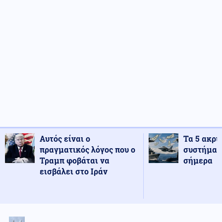
Αυτός είναι ο
Τα 5 ακρι
πραγματικός λόγος που ο
συστήματ
Τραμπ φοβάται να
σήμερα
εισβάλει στο Ιράν