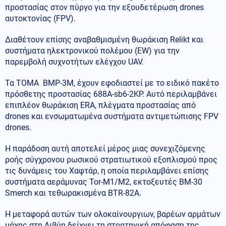
προστασίας στον πύργο για την εξουδετέρωση drones
αυτοκτονίας (FPV).
Διαθέτουν επίσης αναβαθμισμένη θωράκιση Relikt και
συστήματα ηλεκτρονικού πολέμου (EW) για την
παρεμβολή συχνοτήτων ελέγχου UAV.
Τα ΤΟΜΑ BMP-3M, έχουν εφοδιαστεί με το ειδικό πακέτο
πρόσθετης προστασίας 688A-sb6-2KP. Αυτό περιλαμβάνει
επιπλέον θωράκιση ERA, πλέγματα προστασίας από
drones και ενσωματωμένα συστήματα αντιμετώπισης FPV
drones.
Η παράδοση αυτή αποτελεί μέρος μιας συνεχιζόμενης
ροής σύγχρονου ρωσικού στρατιωτικού εξοπλισμού προς
τις δυνάμεις του Χαφτάρ, η οποία περιλαμβάνει επίσης
συστήματα αεράμυνας Tor-M1/M2, εκτοξευτές BM-30
Smerch και τεθωρακισμένα BTR-82A.
Η μεταφορά αυτών των ολοκαίνουργιων, βαρέων αρμάτων
μάχης στη Λιβύη δείχνει τη στρατηγική απόφαση της