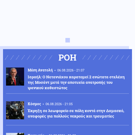
ΡΟΗ
Μέση Ανατολή
06.08.2026 - 21:07
Ισραήλ: Ο Νετανιάχου καρατομεί 2 ανώτατα στελέχη
της Μοσάντ μετά την αποτυχία ανατροπής του
ιρανικού καθεστώτος
Κόσμος
06.08.2026 - 21:05
Έκρηξη σε λεωφορείο σε πόλη κοντά στην Δαμασκό,
αναφορές για πολλούς νεκρούς και τραυματίες