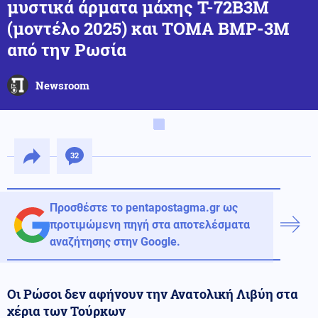
μυστικά άρματα μάχης T-72B3M
(μοντέλο 2025) και ΤΟΜΑ BMP-3M
από την Ρωσία
Newsroom
32
Προσθέστε το pentapostagma.gr ως
προτιμώμενη πηγή στα αποτελέσματα
αναζήτησης στην Google.
Οι Ρώσοι δεν αφήνουν την Ανατολική Λιβύη στα
χέρια των Τούρκων