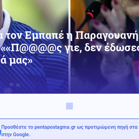
α τον Εμπαπέ η Παραγουανή
 ««Π@@@@ς γιε, δεν έδωσες
ά μας»
Προσθέστε το pentapostagma.gr ως προτιμώμενη πηγή στα
στην Google.