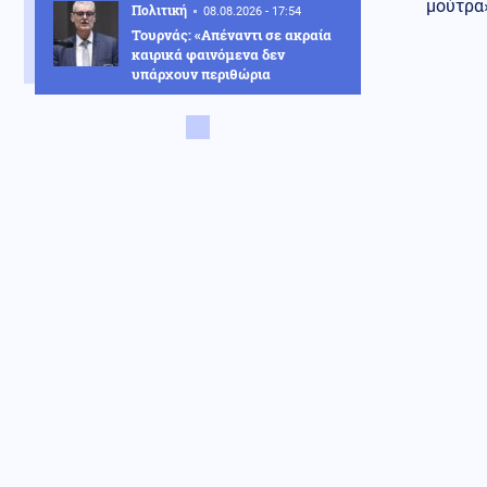
μούτρα»
Πολιτική
08.08.2026 - 17:54
Τουρνάς: «Απέναντι σε ακραία
καιρικά φαινόμενα δεν
υπάρχουν περιθώρια
εφησυχασμού»
Κόσμος
08.08.2026 - 17:51
Δαρδανέλια: Η Τουρκία βάζει
περιορισμούς στη διέλευση
πλοίων
Πολιτική
08.08.2026 - 17:44
Χαρακόπουλος: «Να αλλάξει το
πλαίσιο αποζημιώσεων για τα
βιολογικά προϊόντα»
Κοινωνία
08.08.2026 - 17:38
Μετώπη: Χωρίς τις αισθήσεις
του ανασύρθηκε 43χρονος
άντρας
08.08.2026 - 17:30
Γιατί ζήτησαν τα Ηνωμένα