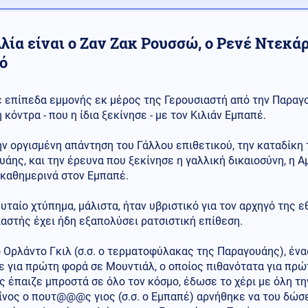
λία είναι ο Ζαν Ζακ Ρουσσώ, ο Ρενέ Ντεκάρ
ό
ε επίπεδα εμμονής εκ μέρος της Γερουσιαστή από την Παραγο
η κόντρα - που η ίδια ξεκίνησε - με τον Κιλιάν Εμπαπέ.
ν οργισμένη απάντηση του Γάλλου επιθετικού, την καταδίκη
άης, και την έρευνα που ξεκίνησε η γαλλική δικαιοσύνη, η Α
 καθημερινά στον Εμπαπέ.
υταίο χτύπημα, μάλιστα, ήταν υβριστικό για τον αρχηγό της ε
αστής έχει ήδη εξαπολύσει ρατσιστική επίθεση.
 Ορλάντο Γκιλ (σ.σ. ο τερματοφύλακας της Παραγουάης), ένα
ε για πρώτη φορά σε Μουντιάλ, ο οποίος πιθανότατα για πρ
ς έπαιζε μπροστά σε όλο τον κόσμο, έδωσε το χέρι με όλη τ
ίνος ο πουτ@@@ς γιος (σ.σ. ο Εμπαπέ) αρνήθηκε να του δώσε