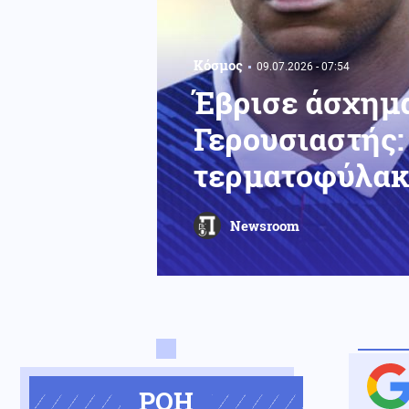
Κόσμος
09.07.2026 - 07:54
Έβρισε άσχημ
Γερουσιαστής:
τερματοφύλακ
Newsroom
ΡΟΗ