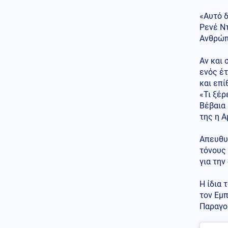
Αραβικά Εμιράτα 2 ελληνικά
επιθετικά ελικόπτερα Apache
«Αυτό δ
AH-64D;
Ρενέ Ντ
Ανθρώπ
Κοινωνία
08.08.2026 - 17:23
Πυρκαγιά σε χαμηλή βλάστηση
Αν και 
στην περιοχή Ευκαρπία στο
Κιλκίς
ενός έτ
και επί
Κοινωνία
08.08.2026 - 17:15
«Τι ξέρ
Κηφισός: Νέος οδικός άξονας
Βέβαια
40 χλμ. υπόσχεται «ανάσα»
της η Α
στην καθημερινή κίνηση
Απευθυ
Πολιτική
08.08.2026 - 17:10
τόνους 
Γεωργιάδης από Γ.Ν. Ρόδου:
«Πράσινο φως» για το
για την
Ακτινοθεραπευτικό Κέντρο
Η ίδια 
08.08.2026 - 17:00
τον Εμπ
ΟΛΑ ΣΤΗΝ ΦΟΡΑ! Ρώσοι
Παραγο
χάκερς ανακάλυψαν απόρρητο
σχέδιο του ΝΑΤΟ για επίθεση
στην Μόσχα