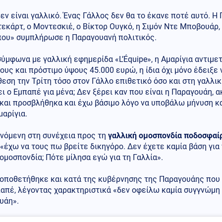
εν είναι γαλλικό. Ένας Γάλλος δεν θα το έκανε ποτέ αυτό. Η 
εκάρτ, ο Μοντεσκιέ, ο Βίκτορ Ουγκό, η Σιμόν Ντε Μποβουάρ
ου» συμπλήρωσε η Παραγουανή πολιτικός.
σύμφωνα με γαλλική εφημερίδα «L’Équipe», η Αμαρίγια αντιμ
ους και πρόστιμο ύψους 45.000 ευρώ, η ίδια όχι μόνο έδειξε 
θεση την Τρίτη τόσο στον Γάλλο επιθετικό όσο και στη γαλλ
ει ο Εμπαπέ για μένα; Δεν ξέρει καν που είναι η Παραγουάη, α
 και προσβλήθηκα και έχω βάσιμο λόγο να υποβάλω μήνυση κ
μαρίγια.
νόμενη στη συνέχεια προς τη
γαλλική ομοσπονδία ποδοσφαί
«έχω να τους πω βρείτε δικηγόρο. Δεν έχετε καμία βάση για
 ομοσπονδία; Πότε μίλησα εγώ για τη Γαλλία».
τοποθετήθηκε και κατά της κυβέρνησης της Παραγουάης που 
απέ, λέγοντας χαρακτηριστικά «δεν οφείλω καμία συγγνώμη 
υάη».