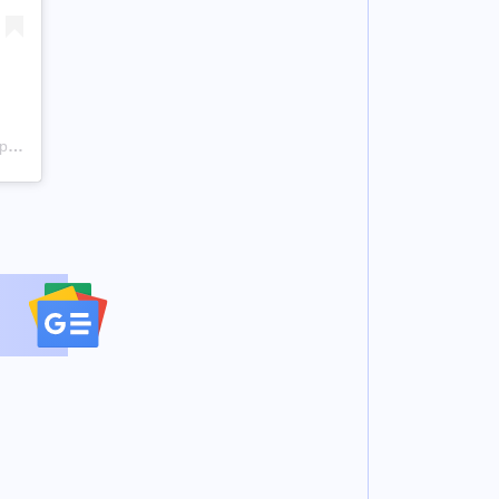
Η δημοσίευση κοινοποιήθηκε από το χρήστη The Associated Press (AP) (@apnews)