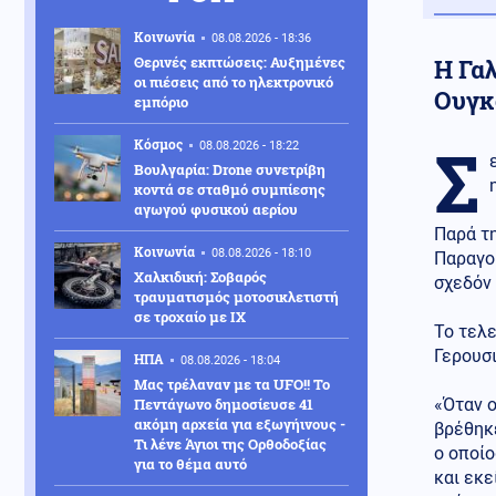
Κοινωνία
08.08.2026 - 18:36
Θερινές εκπτώσεις: Αυξημένες
Η Γαλ
οι πιέσεις από το ηλεκτρονικό
Ουγκ
εμπόριο
Σ
Κόσμος
08.08.2026 - 18:22
Βουλγαρία: Drone συνετρίβη
κοντά σε σταθμό συμπίεσης
αγωγού φυσικού αερίου
Παρά τη
Κοινωνία
08.08.2026 - 18:10
Παραγου
Χαλκιδική: Σοβαρός
σχεδόν
τραυματισμός μοτοσικλετιστή
σε τροχαίο με ΙΧ
Το τελε
Γερουσι
ΗΠΑ
08.08.2026 - 18:04
Μας τρέλαναν με τα UFO!! Το
Πεντάγωνο δημοσίευσε 41
«Όταν ο
ακόμη αρχεία για εξωγήινους -
βρέθηκ
Τι λένε Άγιοι της Ορθοδοξίας
ο οποίο
για το θέμα αυτό
και εκε