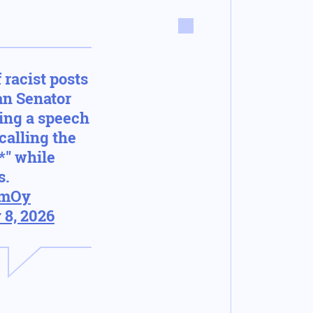
 racist posts
n Senator
ing a speech
calling the
*" while
s.
MmOy
 8, 2026