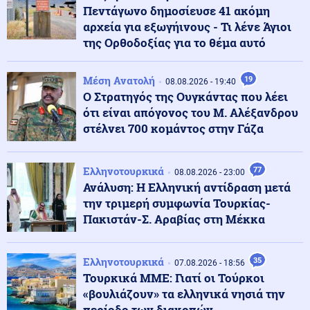
για την Ελλάδα
Πεντάγωνο δημοσίευσε 41 ακόμη
αρχεία για εξωγήινους - Τι λένε Άγιοι
της Ορθοδοξίας για το θέμα αυτό
Κόσμος
09.08.2026 - 11:25
Ο «στόλος του Χίτλερ» αναδύεται στον Δούναβη: Η
ξηρασία φέρνει στο φως τα ναυάγια των Ναζί
Μέση Ανατολή
19
08.08.2026 - 19:40
Ο Στρατηγός της Ουγκάντας που λέει
ότι είναι απόγονος του Μ. Αλέξανδρου
Κύπρος
09.08.2026 - 11:22
στέλνει 700 κομάντος στην Γάζα
Φειδίας Παναγιώτου: Αντιδράσεις για την εμφάνισή
του σε εκδήλωση μνήμης για Ισαάκ και Σολωμού
Ελληνοτουρκικά
77
08.08.2026 - 23:00
Ανάλυση: Η Ελληνική αντίδραση μετά
Κοινωνία
09.08.2026 - 11:16
την τριμερή συμφωνία Τουρκίας-
Νεαρός Παλαιστίνιος κλείδωσε ανήλικη στο σπίτι του
στα Χανιά, την έσωσαν οι φωνές της
Πακιστάν-Σ. Αραβίας στη Μέκκα
Κόσμος
Ελληνοτουρκικά
35
09.08.2026 - 11:15
07.08.2026 - 18:56
Μαζικός γάμος 1.500 ζευγαριών στη Νιγηρία
Τουρκικά ΜΜΕ: Γιατί οι Τούρκοι
«βουλιάζουν» τα ελληνικά νησιά την
περίοδο των διακοπών