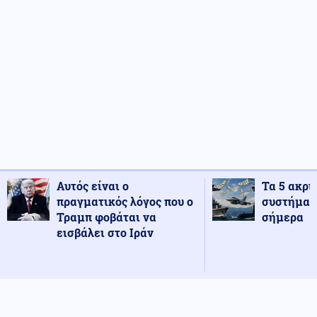
Αυτός είναι ο
Τα 5 ακρι
πραγματικός λόγος που ο
συστήματ
Τραμπ φοβάται να
σήμερα
εισβάλει στο Ιράν