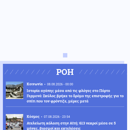
ΡΟΗ
Κοινωνία
08.08.2026 - 00:00
Ιστορία αγάπης μέσα από τις φλόγες στο Πόρτο
Γερμενό: Σκύλος βρήκε το δρόμο της επιστροφής για το
σπίτι που τον φρόντιζε, μέρες μετά
Κόσμος
07.08.2026 - 23:54
Ατελείωτη κόλαση στην Αϊτή: 613 νεκροί μέσα σε 5
μήνες, βιασμοί και εκτελέσεις