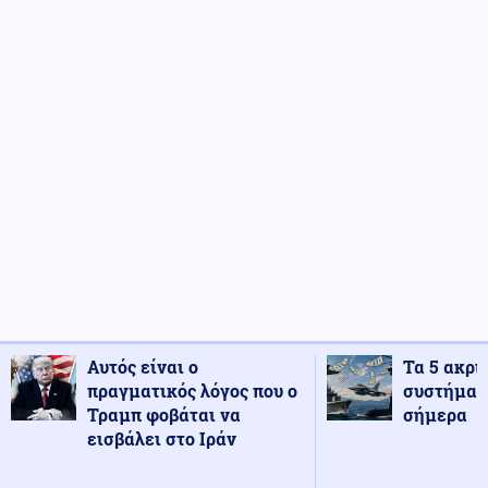
Αυτός είναι ο
Τα 5 ακρι
πραγματικός λόγος που ο
συστήματ
Τραμπ φοβάται να
σήμερα
εισβάλει στο Ιράν