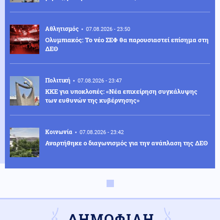
Αθλητισμός
07.08.2026 - 23:50
Ολυμπιακός: Το νέο ΣΕΦ θα παρουσιαστεί επίσημα στη
ΔΕΘ
Πολιτική
07.08.2026 - 23:47
ΚΚΕ για υποκλοπές: «Νέα επιχείρηση συγκάλυψης
των ευθυνών της κυβέρνησης»
Κοινωνία
07.08.2026 - 23:42
Αναρτήθηκε ο διαγωνισμός για την ανάπλαση της ΔΕΘ
Ελληνοτουρκικά
07.08.2026 - 23:33
Νέο «γκριζάρισμα» στο Αιγαίο από την Τουρκία, με
αφορμή το Χωροταξικό του Τουρισμού
ΔΗΜΟΦΙΛΗ