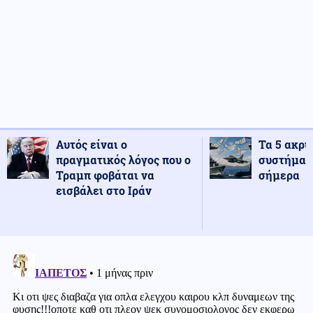
Αυτός είναι ο
Τα 5 ακρι
πραγματικός λόγος που ο
συστήματ
Τραμπ φοβάται να
σήμερα
εισβάλει στο Ιράν