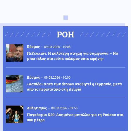
ΡΟΗ
Κόσμος
09.08.2026 - 10:08
Πεζεσκιάν: Η καλύτερη στιγμή για συμφωνία – Να
μπει τέλος στο «ούτε πόλεμος ούτε ειρήνη»
Κόσμος
09.08.2026 - 10:00
«Ασπίδα» κατά των drones αναζητεί η Γερμανία, μετά
από το περιστατικό στη Λειψία
Αθλητισμός
09.08.2026 - 09:55
Παγκόσμιο Κ20: Ασημένιο μετάλλιο για τη Ρούσου στα
800 μέτρα