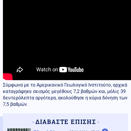
Σύμφωνα με το Αμερικανικό Γεωλογικό Ινστιτούτο, αρχικά
καταγράφηκε σεισμός μεγέθους 7,2 βαθμών και, μόλις 39
δευτερόλεπτα αργότερα, ακολούθησε η κύρια δόνηση των
7,5 βαθμών.
ΔΙΑΒΑΣΤΕ ΕΠΙΣΗΣ