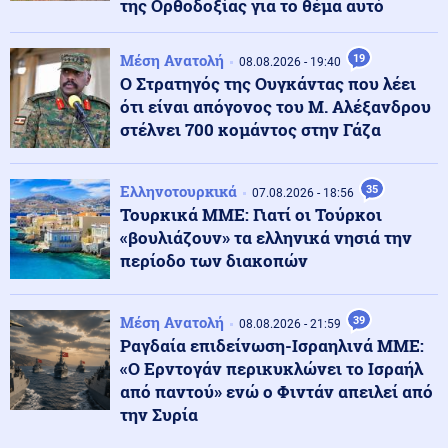
της Ορθοδοξίας για το θέμα αυτό
Στα 15 δισ. ευρώ ο στόχος για νέα δάνεια το 2026: Η
κερδοφορία των τραπεζών το α΄εξάμηνο
Μέση Ανατολή
19
08.08.2026 - 19:40
Ο Στρατηγός της Ουγκάντας που λέει
Υγεία
ότι είναι απόγονος του Μ. Αλέξανδρου
09.08.2026 - 09:26
Σε εγρήγορση οι Αρχές για την έξαρση του ιού του
στέλνει 700 κομάντος στην Γάζα
Δυτικού Νείλου, στο επίκεντρο η Αττική
Ελληνοτουρκικά
35
07.08.2026 - 18:56
Μέση Ανατολή
09.08.2026 - 09:25
Τουρκικά ΜΜΕ: Γιατί οι Τούρκοι
Θρίλερ στα Στενά του Ορμούζ: Η συμφωνία με το Ομάν
«βουλιάζουν» τα ελληνικά νησιά την
δεν αρκεί – Τι απαιτεί η Τεχεράνη
περίοδο των διακοπών
Καιρός
09.08.2026 - 09:24
Μέση Ανατολή
39
08.08.2026 - 21:59
Καιρός: Έως 39 βαθμούς σήμερα - Που θα έχει
Ραγδαία επιδείνωση-Ισραηλινά ΜΜΕ:
μελτέμια
«Ο Ερντογάν περικυκλώνει το Ισραήλ
από παντού» ενώ ο Φιντάν απειλεί από
την Συρία
Οικονομία
09.08.2026 - 09:18
Μειωμένη Σύνταξη: Όσα πρέπει να γνωρίζετε – Τα