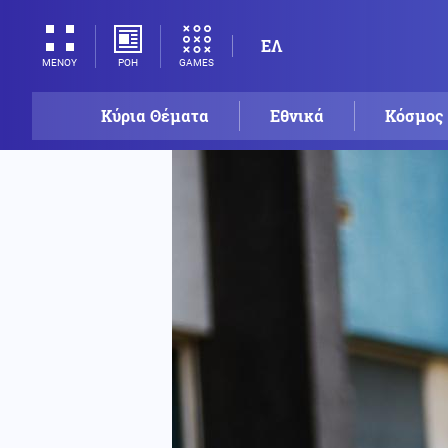
ΕΛ
ΡΟΗ
GAMES
ΜΕΝΟΥ
Κύρια Θέματα
Εθνικά
Κόσμος