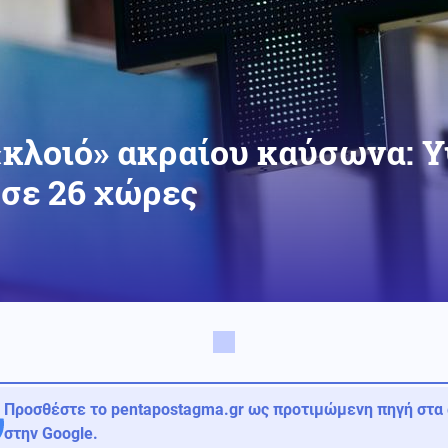
«κλοιό» ακραίου καύσωνα: 
σε 26 χώρες
Προσθέστε το pentapostagma.gr ως προτιμώμενη πηγή στα
στην Google.