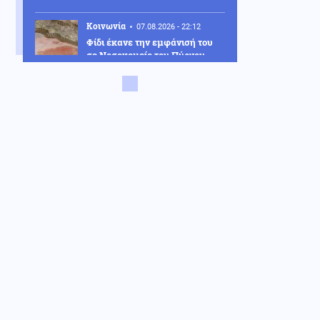
Κοινωνία
07.08.2026 - 22:12
Φίδι έκανε την εμφάνισή του
σε Νοσοκομείο του Πύργου
σκορπίζοντας τον πανικό
(Εικόνες)
Κόσμος
07.08.2026 - 22:05
Ούρσουλα Φον ντερ Λάιεν:
«Χαιρετίζω το νέο πακέτο
κυρώσεων κατά της Ρωσίας
από τη Γερουσία των ΗΠΑ»
ΗΠΑ
07.08.2026 - 22:02
Ταινία τρόμου στον Ιλινόις των
ΗΠΑ: 15χρονος ντυμένος
κλόουν κατηγορείται για
δολοφονία 78χρονου (Βίντεο)
Ένοπλες Συρράξεις
07.08.2026 - 22:00
Οι Ιρανοί φρουροί άνοιξαν
έκθεση: Μεγάλο Ιρανικό