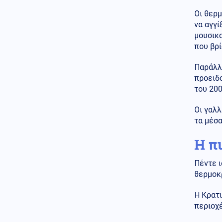
μουσείο με καταρριφθέντα
MQ-9 Drones και Hermes 900
Οι θερ
για να πικάρουν τον Τραμπ!
να αγγί
μουσικο
Οικονομία
07.08.2026 - 21:49
που βρί
ΟΗΕ: Σε υψηλό άνω των 3 ετών
οι παγκόσμιες τιμές τροφίμων
Παράλλ
– Πιέζει ο πόλεμος και οι
προειδο
καιρικές συνθήκες
του 200
Ενέργεια
07.08.2026 - 21:44
ΔΕΗ: Νέα συμφωνία για
Οι γαλλ
χαρτοφυλάκιο έργων ΑΠΕ άνω
τα μέσα
των 2 GW σε Πολωνία και
Ουγγαρία
Η π
Εσωτερική Ασφάλεια
Πέντε ι
07.08.2026 - 21:30
Φωτιά στην περιοχή Αχλαδιά
θερμοκ
της Σητείας
Η Κρατ
ΗΠΑ
07.08.2026 - 21:27
περιοχ
"Λιώσαμε" με αυτό το βίντεο: