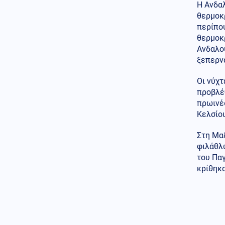
Σκύλος στις ΗΠΑ σκουντάει την
Η Ανδα
κωφή αδελφή του για να την
θερμοκ
ενημερώσει πως είναι ώρα
περίπο
φαγητού
θερμοκρ
ΗΠΑ
07.08.2026 - 21:15
Ανδαλο
Ο Τραμπ επιχειρεί να απολύσει
ξεπερν
και πάλι την κυβερνήτρια της
Fed Λίζα Κουκ
Οι νύχτ
προβλέψ
Κοινωνία
07.08.2026 - 21:12
πρωινέ
Συγκλονιστική μαρτυρία
Κελσίου
επιβάτιδας της πτήσης με το
σπασμένο παράθυρο:
Πιστεύαμε πως δε θα βγούμε
Στη Μαδ
ζωντανοί
φιλάθλ
του Πα
07.08.2026 - 21:00
κρίθηκα
Η Σελήνη ίσως λειτουργεί ως
μυστική βάση UFO;
07.08.2026 - 21:00
ΠΟΛΥ ΣΥΝΤΟΜΑ! Μάθαμε πότε