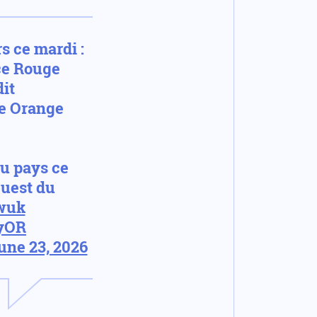
s ce mardi :
ce Rouge
it
ce Orange
du pays ce
Ouest du
3wuk
2yOR
une 23, 2026