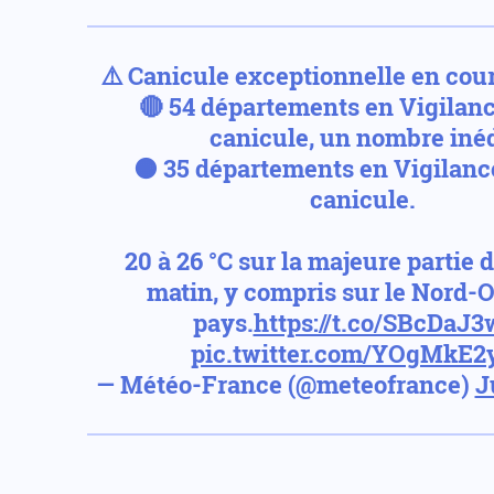
⚠️ Canicule exceptionnelle en cour
🔴 54 départements en Vigilan
canicule, un nombre inéd
🟠 35 départements en Vigilan
canicule.
20 à 26 °C sur la majeure partie 
matin, y compris sur le Nord-
pays.
https://t.co/SBcDaJ
pic.twitter.com/YOgMkE
— Météo-France (@meteofrance)
J