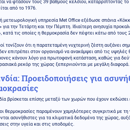
αι να φτάσουν τους 39 βαθμούς κελσίου, καταρρίπτοντας το
ίται από το 1976.
κή μετεωρολογική υπηρεσία Met Office εξέδωσε σπάνια «Κόκ
 για την Τετάρτη και την Πέμπτη. Ιδιαίτερη ανησυχία προκα
, κατά τις οποίες η θερμοκρασία δεν πέφτει κάτω από τους 
κοί τονίζουν ότι η παρατεταμένη νυχτερινή ζέστη αυξάνει σημα
εν επιτρέπει στον οργανισμό να ανακάμψει από τις υψηλές 
μονες κάνουν λόγο για πρωτοφανή κατάσταση, καθώς για δεύ
ρασιακά ρεκόρ της χώρας ξεπερνιούνται με μεγάλη διαφορά.
ανδία: Προειδοποιήσεις για ασυν
μοκρασίες
δία βρίσκεται επίσης μεταξύ των χωρών που έχουν εκδώσει 
οι θερμοκρασίες παραμένουν χαμηλότερες συγκριτικά με τη 
ται ασυνήθιστες για τα κλιματικά δεδομένα της χώρας, αυξά
εις στην υγεία και στις υποδομές.