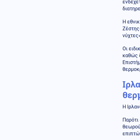
ενδέχετ
πρόσωπό του στο νέο πούλμαν
διατηρε
της ομάδας (Βίντεο)
Η εθνι
Ζέστης»
νύχτες»
Οι ειδι
καθώς δ
Επιστή
θερμοκ
Ιρλ
θερ
Η Ιρλαν
Παρότι 
θεωρούν
επιπτώσ