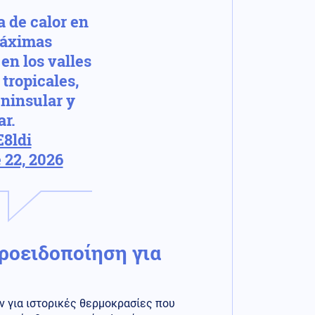
a de calor en
máximas
en los valles
tropicales,
eninsular y
ar.
E8ldi
 22, 2026
ροειδοποίηση για
ν για ιστορικές θερμοκρασίες που