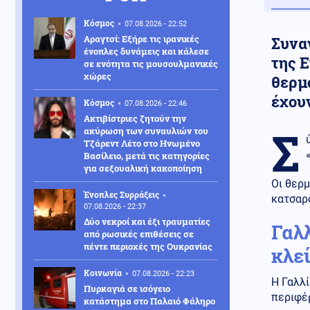
Κόσμος
07.08.2026 - 22:52
Αραγτσί: Εξήρε τις ιρανικές
Συνα
ένοπλες δυνάμεις και κάλεσε
της 
σε ενότητα τις μουσουλμανικές
χώρες
θερμ
έχου
Κόσμος
07.08.2026 - 22:46
Ακτιβίστριες ζητούν την
Σ
ακύρωση των συναυλιών του
Τζάρεντ Λέτο στο Ηνωμένο
Βασίλειο, μετά τις κατηγορίες
για σεξουαλική κακοποίηση
Οι θερμ
Ένοπλες Συρράξεις
κατσαρό
07.08.2026 - 22:37
Δύο νεκροί και έξι τραυματίες
Γαλ
από ρωσικές επιθέσεις σε
πέντε περιοχές της Ουκρανίας
κλε
Κοινωνία
07.08.2026 - 22:23
Η Γαλλί
Πυρκαγιά σε ισόγειο
περιφέρ
κατάστημα στο Παλαιό Φάληρο