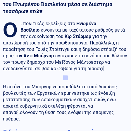
του Ηνωμένου Βασιλείου μέσα σε διάστημα
τεσσάρων ετών
Ο
ι πολιτικές εξελίξεις στο
Ηνωμένο
Βασίλειο
κινούνται με ταχύτατους ρυθμούς μετά
την ανακοίνωση του
Κιρ Στάρμερ
για την
αποχώρησή του από την πρωθυπουργία. Παράλληλα, η
παραίτηση του Γουές Στρίτινγκ και η δημόσια στήριξή του
προς το
ν Άντι Μπέρναμ
ενίσχυσαν τα σενάρια που θέλουν
τον πρώην δήμαρχο του Μείζονος Μάντσεστερ να
αναδεικνύεται σε βασικό φαβορί για τη διαδοχή.
Η εικόνα του Μπέρναμ να περιβάλλεται από δεκάδες
βουλευτές των Εργατικών ερμηνεύτηκε ως ένδειξη
μετατόπισης των εσωκομματικών συσχετισμών, ενώ
αρκετά κυβερνητικά στελέχη φέρονται να
επαναξιολογούν τη θέση τους ενόψει της επόμενης
ημέρας.