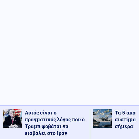
Αυτός είναι ο
Τα 5 ακρι
πραγματικός λόγος που ο
συστήματ
Τραμπ φοβάται να
σήμερα
εισβάλει στο Ιράν