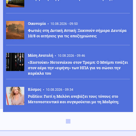
Οικονομία
10.08.2026 - 09:50
Φωτιές στη Δυτική Αττική: Ξεκινούν σήμερα Δευτέρα
10/8 οι αιτήσεις για τις αποζημιώσεις
Μέση Ανατολή
10.08.2026 - 09:46
«Χαστούκι» Νετανιάχου στον Τραμπ: Ο Μπίμπι τινάζει
στον αέρα την «ειρήνη» των ΗΠΑ για να σώσει την
καρέκλα του
Κόσμος
10.08.2026 - 09:34
Politico: Γιατί η Μελόνι ανεβάζει τους τόνους στο
Μεταναστευτικό και συγκρούεται με τη Μαδρίτη;
Αθλητισμός
10.08.2026 - 09:19
Ευρωπαϊκό Πρωτάθλημα Στίβου: Πρεμιέρα σήμερα στο
Μπέρμιγχαμ - Ξεχωρίζει η συμμετοχή Τεντόγλου