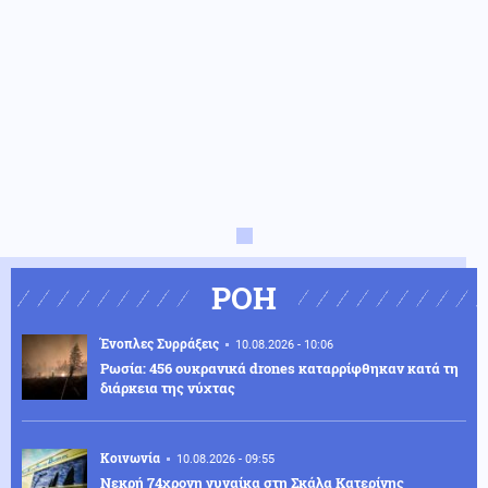
ΡΟΗ
Ένοπλες Συρράξεις
10.08.2026 - 10:06
Ρωσία: 456 ουκρανικά drones καταρρίφθηκαν κατά τη
διάρκεια της νύχτας
Κοινωνία
10.08.2026 - 09:55
Νεκρή 74χρονη γυναίκα στη Σκάλα Κατερίνης