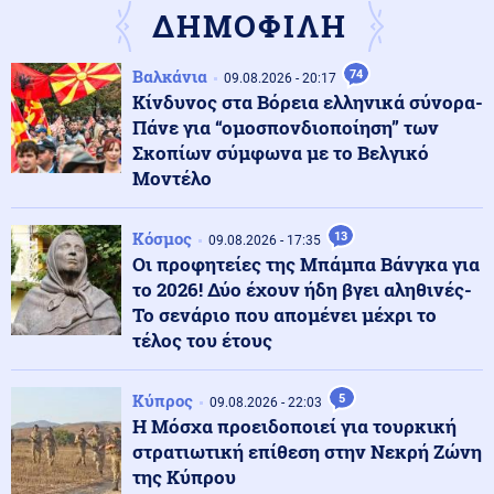
ΔΗΜΟΦΙΛΗ
Οικονομία
10.08.2026 - 09:14
Βαλκάνια
74
09.08.2026 - 20:17
Παρατείνεται έως τις 30 Νοεμβρίου το πρόγραμμα
Κίνδυνος στα Βόρεια ελληνικά σύνορα-
«Εξοικονομώ - Επιχειρώ» για πάνω από 400
Πάνε για “ομοσπονδιοποίηση” των
επιχειρήσεις
Σκοπίων σύμφωνα με το Βελγικό
Μοντέλο
Πολιτική
10.08.2026 - 08:55
Καρυστιανού για μαζικές αποχωρήσεις: Δέχθηκα
πιέσεις από το σύστημα - Ο Θανάσης Αυγερινός μας
Κόσμος
13
09.08.2026 - 17:35
προσέγγισε
Οι προφητείες της Μπάμπα Βάνγκα για
το 2026! Δύο έχουν ήδη βγει αληθινές-
Κοινωνία
Το σενάριο που απομένει μέχρι το
10.08.2026 - 08:47
Τραγωδία με 4χρονο στην Πάρο: «Φωνάζαμε,
τέλος του έτους
κλαίγαμε, ουρλιάζαμε» - Όσα αναφέρει ο πατέρας του
παιδιού
Κύπρος
5
09.08.2026 - 22:03
Η Μόσχα προειδοποιεί για τουρκική
Κόσμος
10.08.2026 - 08:40
στρατιωτική επίθεση στην Νεκρή Ζώνη
Γερμανία: Νέο περιστατικό εντοπισμού drones πάνω
της Κύπρου
από στρατιωτική βάση προκαλεί ανησυχίες