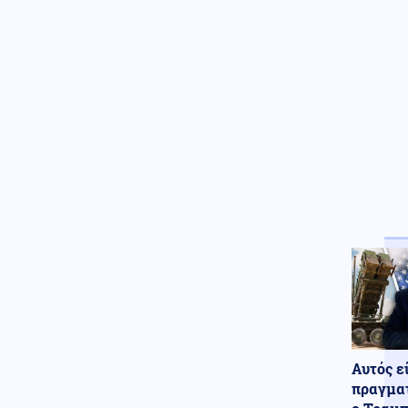
αμερικανική εταιρεία που
συνδέεται με τον Τραμπ
Αυτός ε
πραγματ