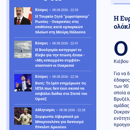
Κόσμος
08.08.2026 - 22:53
Η Τουρκία ζητά "μορατόριουμ"
Η Ευ
Ρωσίας - Ουκρανίας στις
ολόκλ
επιθέσεις κατά εμπορικών
πλοίων στη Μαύρη Θάλασσα
Ο
Κόσμος
08.08.2026 - 22:41
Η Βουλγαρία κατηγορεί το
Κίεβο για την πτώση drone -
«Μη εσκεμμένο συμβάν»
Κιέβου 
απαντούν οι Ουκρανοί
Για να 
Κόσμος
08.08.2026 - 22:36
έδαφος
Βανς: Το Ιράν ενημέρωσε τις
των 90 
ΗΠΑ πως δεν έχει σκοπό να
οποία α
επιβάλει διόδια στα Στενά του
Ομούζ
Βρυξέλ
ομάδας
Αθλητισμός
08.08.2026 - 22:28
Ουκρανί
Συμφωνία Λίβερπουλ με
ενότητα
Μπαρτσελόνα για δανεισμό
προηγο
Ρόναλντ Αραούχο