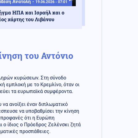
Μέση Ανατολή
19.06.2026 - 07:01
ήγμα ΗΠΑ και Ισραήλ και ο
έος χάρτης του Λιβάνου
ίνηση του Αντόνιο
κληρών κυρώσεων. Στη σύνοδο
κή εμπλοκή με το Κρεμλίνο, όταν οι
ατεύει τα ευρωπαϊκά συμφέροντα.
υ να ανοίξει έναν διπλωματικό
έσπευσε να υποβαθμίσει την κίνηση
ι προφανές ότι η Ευρώπη
ι ο ίδιος ο Πρόεδρος Ζελένσκι ζητά
ωματικές προσπάθειες.