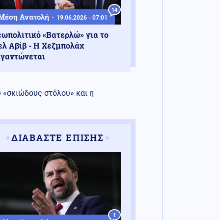
14
Μέση Ανατολή
19.06.2026 - 07:01
εωπολιτικό «Βατερλώ» για το
ελ Αβίβ - Η Χεζμπολάχ
ιγαντώνεται
 «σκιώδους στόλου» και η
ΔΙΑΒΑΣΤΕ ΕΠΙΣΗΣ
1