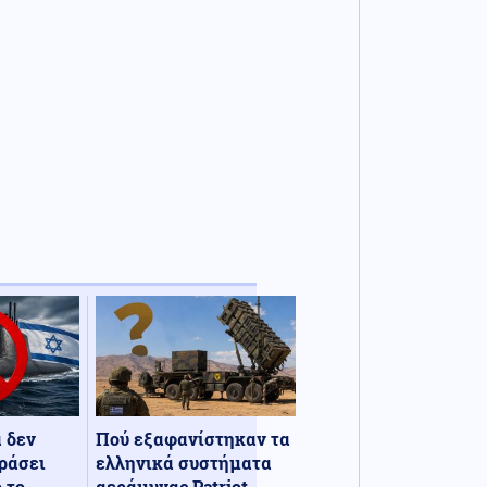
α δεν
Πού εξαφανίστηκαν τα
ράσει
ελληνικά συστήματα
 το
αεράμυνας Patriot