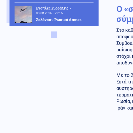
Ο «
Ένοπλες Συρράξεις
08.08.2026 - 22:16
σύμ
Ζελένσκι: Ρωσικά drones
σκότωσαν 3χρονο αγόρι και
Στο καθ
τους παππούδες του σε χωριό
του Κιέβου
αποφασι
Συμβού
Κοινωνία
08.08.2026 - 22:09
μείωση
Κλείνει εκτάκτως ο Λόφος
στόχοι
Φινόπουλου, λόγω κινδύνου
αποδυν
πυρκαγιάς κατηγορίας 4 – Τα
μέτρα του Δήμου Αθηναίων
Με το 2
Μέση Ανατολή
ζητά τη
08.08.2026 - 21:59
Ραγδαία επιδείνωση-Ισραηλινά
αυστηρό
ΜΜΕ: «Ο Ερντογάν
τερματι
περικυκλώνει το Ισραήλ από
Ρωσία, 
παντού» ενώ ο Φιντάν απειλεί
Ιράν κα
από την Συρία
Κοινωνία
08.08.2026 - 21:58
Κρήτη: Στο νοσοκομείο
51χρονος Βρετανός μετά από