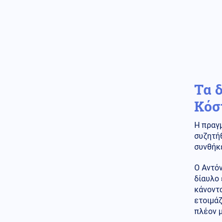
επίθεση στο λιμάνι Ρεθύμνου
Κοινωνία
08.08.2026 - 21:50
Ερυθρός Σταυρός: Επίθεση σε
νοσηλεύτρια στα επείγοντα -
«Την άρπαξε από τα μαλλιά και
τη χτύπησε»
Τα 
Κοινωνία
08.08.2026 - 21:37
Πάρος: Για ανθρωποκτονία από
Κόσ
αμέλεια κατηγορούνται οι
γονείς του 4χρονου και ο
ιδιοκτήτης του beach bar
Η πραγμ
συζητήθ
Κοινωνία
08.08.2026 - 21:29
συνθήκε
Αλεξανδρούπολη: Ανασύρθηκε
77χρονος χωρίς τις αισθήσεις
Ο Αντόν
του από πηγάδι στην Παλαγιά
δίαυλο 
κάνοντ
Στρατός Ξηράς
08.08.2026 - 21:16
ετοιμάζ
Δύο νέοι ξενώνες παραδόθηκαν
σήμερα στις Ένοπλες Δυνάμεις
πλέον μ
στη νήσο Ρω