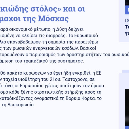
σκιώδης στόλος» και οι
μαχοι της Μόσχας
Γ
Τ
αρά οικονομικό μέτωπο, η Δύση δείχνει
γ
σμένη να κλείσει τις διαρροές. Το Ευρωπαϊκό
λιο επαναβεβαίωσε τη σημασία της περαιτέρω
ς των ρωσικών ενεργειακών εσόδων. Βασικοί
 παραμένουν ο περιορισμός των δραστηριοτήτων του ρωσικού
άμωση του τραπεζικού της συστήματος.
0ό πακέτο κυρώσεων να έχει ήδη εγκριθεί, η ΕΕ
ν ταχεία υιοθέτηση του 21ου. Ταυτόχρονα, σε
 τόνο, οι Ευρωπαίοι ηγέτες απαίτησαν τον άμεσο
σμό κάθε ξένης στρατιωτικής στήριξης προς τη
καταδικάζοντας ονομαστικά τη Βόρεια Κορέα, το
ι τη Λευκορωσία.