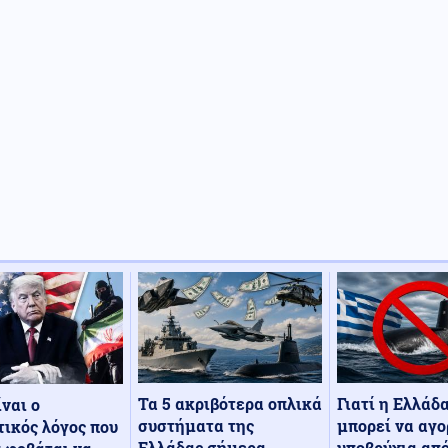
Τα 5 ακριβότερα οπλικά
Γιατί η Ελλάδ
ίναι ο
συστήματα της
μπορεί να αγο
ικός λόγος που
Ελλάδας σήμερα
υποβρύχια από