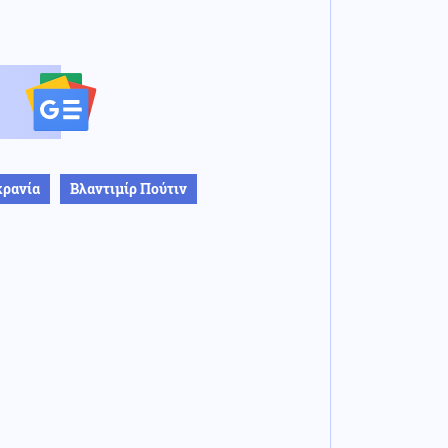
ρανία
Βλαντιμίρ Πούτιν