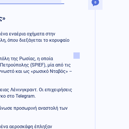
0
ς»
μένα εναέρια οχήματα στην
λη, όπου διεξάγεται το κορυφαίο
όλη της Ρωσίας, η οποία
Πετρούπολης (SPIEF), μία από τις
 γνωστό και ως «ρωσικό Νταβός» –
ιας Λένινγκραντ. Οι επιχειρήσεις
κο στο Telegram.
κοίνωσε προσωρινή αναστολή των
ωμένα αεροσκάφη έπληξαν