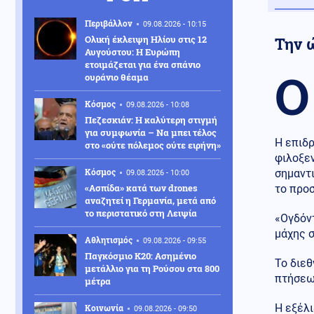
Περιβάλλον
09.08.2026 - 10:15
Ολική έκλειψη Ηλίου στις 12
Την ώ
Αυγούστου: Η Ευρώπη
ετοιμάζεται για ένα σπάνιο
Ο
ουράνιο θέαμα
Κόσμος
09.08.2026 - 10:08
Πεζεσκιάν: Η καλύτερη στιγμή
για συμφωνία – Να μπει τέλος
Η επιδρ
στο «ούτε πόλεμος ούτε ειρήνη»
φιλοξεν
Κόσμος
σημαντ
09.08.2026 - 10:00
«Ασπίδα» κατά των drones
το προ
αναζητεί η Γερμανία, μετά από
το περιστατικό στη Λειψία
«Ογδόντ
μάχης σ
Αθλητισμός
09.08.2026 - 09:55
Παγκόσμιο Κ20: Ασημένιο
Το διε
μετάλλιο για τη Ρούσου στα 800
πτήσεων
μέτρα
Η εξέλ
Κοινωνία
09.08.2026 - 09:50