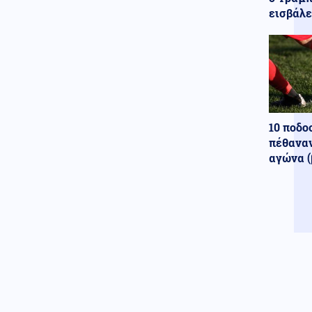
Ιράν για τα Στενά του Ορμούζ,
εισβάλε
λέει το Ομάν
Κόσμος
09.08.2026 - 08:50
Γερμανία: Μη επανδρωμένα
αεροσκάφη εθεάθησαν πάνω
από στρατιωτική βάση
Κόσμος
09.08.2026 - 08:45
10 ποδο
Εκτός ελέγχου η πυρκαγιά στον
πέθαναν
Καναδά, χιλιάδες εκκενώσεις
αγώνα (
(βίντεο)