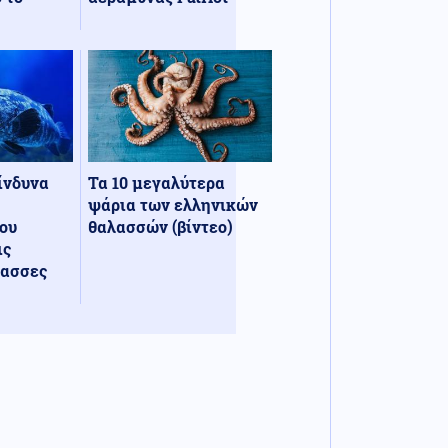
κίνδυνα
Τα 10 μεγαλύτερα
ψάρια των ελληνικών
ου
θαλασσών (βίντεο)
ις
λασσες