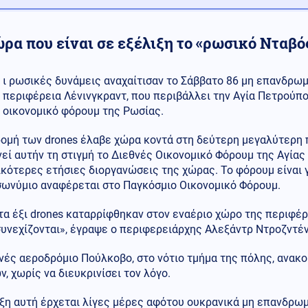
ρα που είναι σε εξέλιξη το «ρωσικό Νταβό
ι ρωσικές δυνάμεις αναχαίτισαν το Σάββατο 86 μη επανδρω
περιφέρεια Λένινγκραντ, που περιβάλλει την Αγία Πετρούπο
οικονομικό φόρουμ της Ρωσίας.
ομή των drones έλαβε χώρα κοντά στη δεύτερη μεγαλύτερη π
εί αυτήν τη στιγμή το Διεθνές Οικονομικό Φόρουμ της Αγίας 
ικότερες ετήσιες διοργανώσεις της χώρας. Το φόρουμ είναι
σωνύμιο αναφέρεται στο Παγκόσμιο Οικονομικό Φόρουμ.
α έξι drones καταρρίφθηκαν στον εναέριο χώρο της περιφέρε
υνεχίζονται», έγραψε ο περιφερειάρχης Αλεξάντρ Ντροζντέν
θνές αεροδρόμιο Πούλκοβο, στο νότιο τμήμα της πόλης, ανα
, χωρίς να διευκρινίσει τον λόγο.
ιξη αυτή έρχεται λίγες μέρες αφότου ουκρανικά μη επανδρ