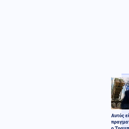
Το σπίτι του τρόμου στο
Άινταχο: Η νύχτα που 4
φοιτητές δολοφονήθηκαν μέσα
σε λίγα λεπτά
Κοινωνία
09.08.2026 - 09:08
Κορυφώνεται η έξοδος του
Αυγούστου: Γεμάτα πλοία και
ΚΤΕΛ
Κοινωνία
09.08.2026 - 09:05
Στο 401 οι δύο αστυνομικοί μετά
το τροχαίο στην Αθηνών-
Σουνίου, πώς έγινε
Κόσμος
09.08.2026 - 08:54
Χάος στη Βουλή του Κοσόβου:
Βουλευτής της αντιπολίτευσης
πέταξε αυγά στον
πρωθυπουργό (βίντεο)
Αυτός ε
πραγματ
Μέση Ανατολή
09.08.2026 - 08:51
ο Τραμπ
Θετικές οι συνομιλίες με το