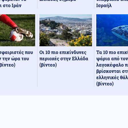
Ισραήλ
ι στο Ιράν
Οι 10 πιο επικίνδυνες
Τα 10 πιο επι
σφαιριστές που
περιοχές στην Ελλάδα
ψάρια από τον
 την ώρα του
(βίντεο)
λαγοκέφαλο π
βίντεο)
βρίσκονται στ
ελληνικές θά
(βίντεο)