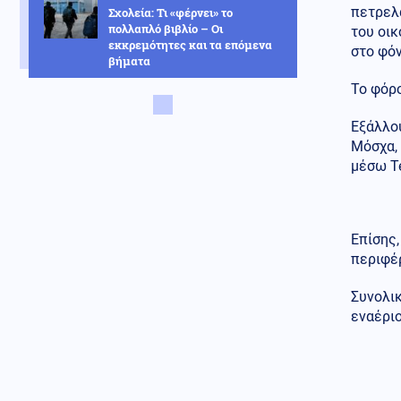
πετρελα
Σχολεία: Τι «φέρνει» το
πολλαπλό βιβλίο – Οι
του οι
εκκρεμότητες και τα επόμενα
στο φόν
βήματα
Το φόρ
ΗΠΑ
09.08.2026 - 09:47
Πυρετός στο αμερικανικό
Εξάλλο
Πεντάγωνο: Πιέσεις για νέα
Μόσχα,
όπλα - Στερεύουν τα αποθέματα
μέσω Te
Υγεία
09.08.2026 - 09:41
Ιός Δυτικού Νείλου: Πώς
μεταδίδεται, τα συμπτώματα -
Πώς να προστατευθείτε
Επίσης,
περιφέρ
Κοινωνία
09.08.2026 - 09:35
Κλειστό το beach bar στην Πάρο
Συνολικ
όπου πνίγηκε ο 4χρονος: Το
εναέριο
χρονικό της τραγωδίας
Οικονομία
09.08.2026 - 09:31
Στα 15 δισ. ευρώ ο στόχος για
νέα δάνεια το 2026: Η