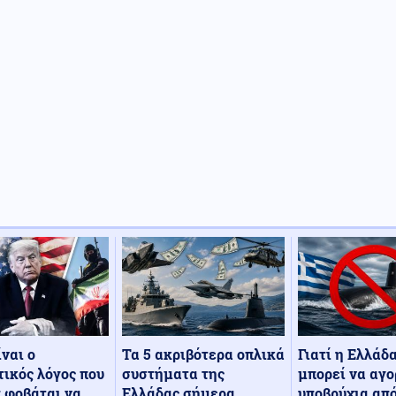
Τα 5 ακριβότερα οπλικά
Γιατί η Ελλάδ
ίναι ο
συστήματα της
μπορεί να αγο
ικός λόγος που
Ελλάδας σήμερα
υποβρύχια από
 φοβάται να