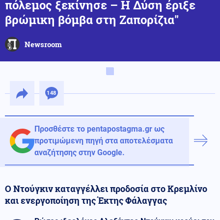
πόλεμος ξεκίνησε – Η Δύση έριξε
βρώμικη βόμβα στη Ζαπορίζια"
Newsroom
148
Προσθέστε το pentapostagma.gr ως
προτιμώμενη πηγή στα αποτελέσματα
αναζήτησης στην Google.
Ο Ντούγκιν καταγγέλλει προδοσία στο Κρεμλίνο
και ενεργοποίηση της Έκτης Φάλαγγας