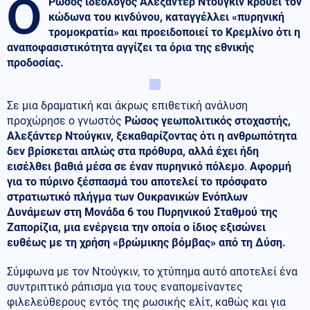
Ο
Ρώσος ιδεολόγος Αλεξάντερ Ντούγκιν κρούει τον
κώδωνα του κινδύνου, καταγγέλλει «πυρηνική
τρομοκρατία» και προειδοποιεί το Κρεμλίνο ότι η
αναποφασιστικότητα αγγίζει τα όρια της εθνικής
προδοσίας.
Σε μια δραματική και άκρως επιθετική ανάλυση
προχώρησε ο γνωστός
Ρώσος γεωπολιτικός στοχαστής,
Αλεξάντερ Ντούγκιν, ξεκαθαρίζοντας ότι η ανθρωπότητα
δεν βρίσκεται απλώς στα πρόθυρα, αλλά έχει ήδη
εισέλθει βαθιά μέσα σε έναν πυρηνικό πόλεμο
.
Αφορμή
για το πύρινο ξέσπασμά του αποτελεί το πρόσφατο
στρατιωτικό πλήγμα των Ουκρανικών Ενόπλων
Δυνάμεων στη Μονάδα 6 του Πυρηνικού Σταθμού της
Ζαπορίζια, μια ενέργεια την οποία ο ίδιος εξισώνει
ευθέως με τη χρήση «βρώμικης βόμβας» από τη Δύση.
Σύμφωνα με τον Ντούγκιν, το χτύπημα αυτό αποτελεί ένα
συντριπτικό ράπισμα για τους εναπομείναντες
φιλελεύθερους εντός της ρωσικής ελίτ, καθώς και για