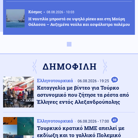
Κόσμος
08.08.2026 - 10:03
Η ναυτιλία μπροστά σε υψηλό ρίσκο και στη Μαύρη
Θάλασσα – Αυξημένα ναύλα και ασφάλιστρα πολέμου
Κοινωνία
08.08.2026 - 09:58
Τέλος οι πινακίδες αυτοκινήτων στην Ελλάδα
ΔΗΜΟΦΙΛΗ
Κόσμος
08.08.2026 - 09:53
Ελληνοτουρκικά
98
06.08.2026 - 19:25
Συνετρίβη πυροσβεστικό ελικόπτερο ενώ επιχειρούσε
Καταγγελία με βίντεο για Τούρκο
σε μεγάλη δασική πυρκαγιά στη Γιούτα
αστυνομικό που ζήτησε τα ρέστα από
Έλληνες εντός Αλεξανδρούπολης
Οικονομία
08.08.2026 - 09:41
Χρηματιστήριο Αθηνών: Αντίστροφη μέτρηση 30
Ελληνοτουρκικά
41
ημερών για την αναβάθμιση
06.08.2026 - 17:00
Tουρκικό κρατικό ΜΜΕ απειλεί με
εκδίωξη και το γαλλικό Πολεμικό