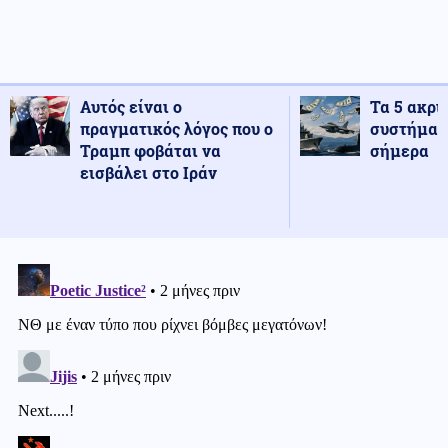
Αυτός είναι ο
Τα 5 ακρι
πραγματικός λόγος που ο
συστήματ
Τραμπ φοβάται να
σήμερα
εισβάλει στο Ιράν