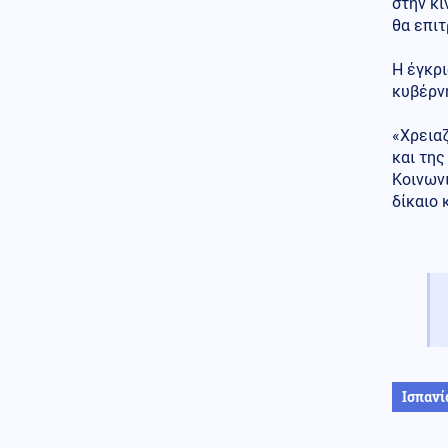
ελικοπτέρων στην Ψάθα
στην κι
θα επι
Κόσμος
06.08.2026 - 20:20
Η Βόρεια Κορέα εκτόξευσε
Η έγκρι
βαλλιστικό πύραυλο μικρού
κυβέρνη
βεληνεκούς, λέει η Σεούλ
«Χρεια
Κοινωνία
06.08.2026 - 20:16
και της
Βλαδίμηρος Κυριακίδης: Για
πέμπτη συνεχόμενη χρονιά στο
Κοινων
ΠΑΓΝΗ, βρέθηκε κοντά στα
δίκαιο
παιδιά και άκουσε τις ιστορίες
τους
Ρωσία
06.08.2026 - 20:14
Η Μόσχα καταδικάζει ως
απαράδεκτη την απόφαση της
Γαλλίας να απελάσει Ρωσίδα
δημοσιογράφο
Κόσμος
06.08.2026 - 20:11
Ισπανί
3 διεκδικητές της προεδρίας
στη Γαλλία καταγγέλλουν
ρωσική εκστρατεία