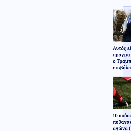
Ινφαντίνο
Κόσμος
06.08.2026 - 20:04
Η Ουκρανία επιτίθεται βαθιά
μέσα στη Ρωσία, η Μόσχα
απαντά με καταιγισμό
πυραύλων (βίντεο)
Κοινωνία
06.08.2026 - 20:01
Αυτός ε
Προφυλακίστηκαν οι δύο Ινδοί
πραγματ
για τη δολοφονία του 58χρονου
ο Τραμπ
ψυχολόγου στο Ναύπλιο
εισβάλε
Κοινωνία
06.08.2026 - 19:59
Ναι καλά ακούσατε: Δωρεάν
αντικατάσταση των παλιών
αυτοκινήτων με ηλεκτρικά
Κόσμος
06.08.2026 - 19:57
Μυστηριώδεις θάνατοι
ταράνδων στο αρχιπέλαγος
10 ποδο
Σβάλμπαρντ στη Νορβηγία
πέθαναν
αγώνα (
Κόσμος
06.08.2026 - 19:56