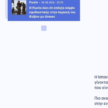
Ρωσία
06.08.2026 - 20:29
Η Ρωσία λέει ότι έπληξε κόμβο
εφοδιαστικής στην περιοχή του
Κιέβου με drones
Μέση Ανατολή
06.08.2026 - 20:27
Fars: Το Ιράν εξετάζει σχέδιο
νόμου για την απαγόρευση
διέλευσης αμερικανικών και
ισραηλινών πλοίων από το
Ορμούζ
Οικονομία
06.08.2026 - 20:26
Νέες υπερεξουσίες επιβολής
δασμών: Το νομοσχέδιο που
μπορεί να «λύσει τα χέρια» του
Τραμπ
Η Ισπα
γίνοντα
Κοινωνία
06.08.2026 - 20:24
που είν
Αριστοτέλης Δαμίγος: Σε κλίμα
οδύνης έγινε η αποτέφρωση
Πιο ανα
του συντονιστή που σκοτώθηκε
στην εν
μετά τη σύγκρουση