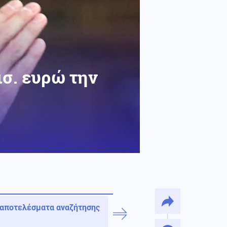
ισ. ευρώ την
 αποτελέσματα αναζήτησης