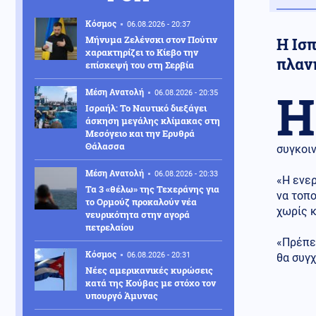
Κόσμος
06.08.2026 - 20:37
Μήνυμα Ζελένσκι στον Πούτιν
Η Ισ
χαρακτηρίζει το Κίεβο την
πλαν
επίσκεψή του στη Σερβία
Η
Μέση Ανατολή
06.08.2026 - 20:35
Ισραήλ: Το Ναυτικό διεξάγει
άσκηση μεγάλης κλίμακας στη
Μεσόγειο και την Ερυθρά
Θάλασσα
συγκοι
Μέση Ανατολή
06.08.2026 - 20:33
«Η ενερ
Τα 3 «θέλω» της Τεχεράνης για
να τοπο
το Ορμούζ προκαλούν νέα
χωρίς 
νευρικότητα στην αγορά
πετρελαίου
«Πρέπει
Κόσμος
06.08.2026 - 20:31
θα συγ
Νέες αμερικανικές κυρώσεις
κατά της Κούβας με στόχο τον
υπουργό Άμυνας