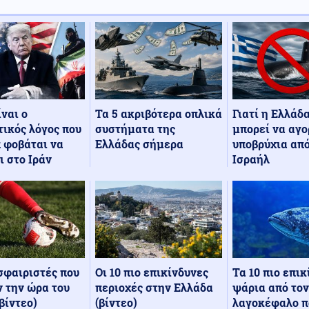
Τα 5 ακριβότερα οπλικά
Γιατί η Ελλάδ
ίναι ο
συστήματα της
μπορεί να αγο
ικός λόγος που
Ελλάδας σήμερα
υποβρύχια από
 φοβάται να
Ισραήλ
ι στο Ιράν
Οι 10 πιο επικίνδυνες
Τα 10 πιο επι
σφαιριστές που
περιοχές στην Ελλάδα
ψάρια από τον
 την ώρα του
(βίντεο)
λαγοκέφαλο π
βίντεο)