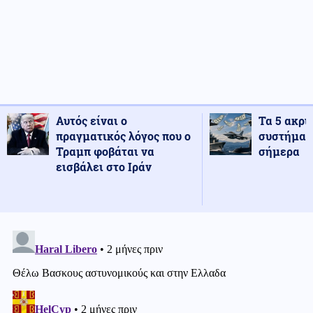
Αυτός είναι ο
Τα 5 ακρι
πραγματικός λόγος που ο
συστήματ
Τραμπ φοβάται να
σήμερα
εισβάλει στο Ιράν