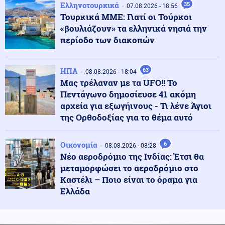
08.08.2026 - 23:15
Ελληνοτουρκικά
35
07.08.2026 - 18:56
Συγκλονιστικό τροχαίο: Αυτοκίνητο συγκρούστηκε με
Τουρκικά ΜΜΕ: Γιατί οι Τούρκοι
μηχανή αστυνομικών της ΔΙΑΣ στο Λαγονήσι
«βουλιάζουν» τα ελληνικά νησιά την
περίοδο των διακοπών
Ένοπλες Συρράξεις
08.08.2026 - 23:06
Καταγγελία για νυχτερινή είσοδο ισραηλινών
ΗΠΑ
63
08.08.2026 - 18:04
στρατευμάτων σε χωριό του Λιβάνου - Τι απαντά το
Μας τρέλαναν με τα UFO!! Το
Ισραήλ
Πεντάγωνο δημοσίευσε 41 ακόμη
αρχεία για εξωγήινους - Τι λένε Άγιοι
Ελληνοτουρκικά
08.08.2026 - 23:00
της Ορθοδοξίας για το θέμα αυτό
Ανάλυση: Η Ελληνική αντίδραση μετά την τριμερή
συμφωνία Τουρκίας-Πακιστάν-Σ. Αραβίας στη Μέκκα
Οικονομία
6
08.08.2026 - 08:28
Νέο αεροδρόμιο της Ινδίας: Έτσι θα
Κόσμος
08.08.2026 - 22:53
μεταμορφώσει το αεροδρόμιο στο
Η Τουρκία ζητά "μορατόριουμ" Ρωσίας - Ουκρανίας
Καστέλι – Ποιο είναι το όραμα για
στις επιθέσεις κατά εμπορικών πλοίων στη Μαύρη
Ελλάδα
Θάλασσα
Κόσμος
08.08.2026 - 22:41