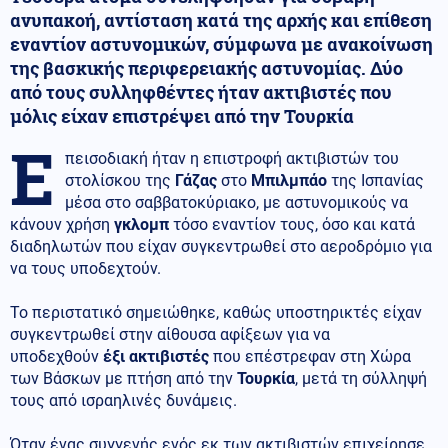
ανυπακοή, αντίσταση κατά της αρχής και επίθεση
εναντίον αστυνομικών, σύμφωνα με ανακοίνωση
της βασκικής περιφερειακής αστυνομίας. Δύο
από τους συλληφθέντες ήταν ακτιβιστές που
μόλις είχαν επιστρέψει από την Τουρκία
Ε
πεισοδιακή ήταν η επιστροφή ακτιβιστών του
στολίσκου της
Γάζας
στο
Μπιλμπάο
της Ισπανίας
μέσα στο σαββατοκύριακο, με αστυνομικούς να
κάνουν χρήση
γκλομπ
τόσο εναντίον τους, όσο και κατά
διαδηλωτών που είχαν συγκεντρωθεί στο αεροδρόμιο για
να τους υποδεχτούν.
Το περιστατικό σημειώθηκε, καθώς υποστηρικτές είχαν
συγκεντρωθεί στην αίθουσα αφίξεων για να
υποδεχθούν
έξι ακτιβιστές
που επέστρεφαν στη Χώρα
των Βάσκων με πτήση από την
Τουρκία
, μετά τη σύλληψή
τους από ισραηλινές δυνάμεις.
Όταν ένας συγγενής ενός εκ των ακτιβιστών επιχείρησε