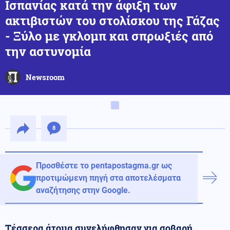
Ισπανίας κατά την άφιξη των
ακτιβιστών του στολίσκου της Γάζας
- Ξύλο με γκλομπ και σπρωξιές από
την αστυνομία
Newsroom
8
Προσθέστε το pentapostagma.gr ως
προτιμώμενη πηγή στα αποτελέσματα
αναζήτησης στην Google.
Τέσσερα άτομα συνελήφθησαν για σοβαρή