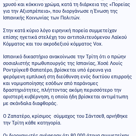
χρυσό και κόκκινο χρώμα, κατά τη διάρκεια της «Πορείας
για την Αξιοπρέπεια», που διοργάνωσε η Ένωση της
Ισπανικής Κοινωνίας των Πολιτών.
Στην κατά κύριο λόγο ειρηνική πορεία συμμετείχαν
επίσης ηγετικά στελέχη του αντιπολιτευόμενου Λαϊκού
Κόμματος και του ακροδεξιού κόμματος Vox.
Ισπανικό δικαστήριο ανακοίνωσε την Τρίτη ότι ο πρώην
σοσιαλιστής πρωθυπουργός της Ισπανίας, Χοσέ Λουίς
Ροντρίγκεθ Θαπατέρο, βρίσκεται υπό έρευνα για
φερόμενη εμπλοκή στη διεύθυνση ενός δικτύου επιρροής
και νομιμοποίησης εσόδων από παράνομες
δραστηριότητες, πλήττοντας ακόμη περισσότερο την
αριστερή κυβέρνηση, η οποία ήδη βρίσκεται αντιμέτωπη
με σκάνδαλα διαφθοράς.
Ο Ζαπατέρο, κρίσιμος σύμμαχος του Σάντσεθ, αρνήθηκε
την Τρίτη κάθε κατηγορία.
Οι διοργανωτές ανέφεραν ότι 80.000 άτομα συμμετείχαν