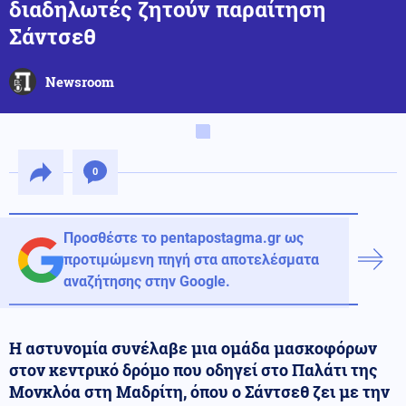
διαδηλωτές ζητούν παραίτηση
Σάντσεθ
Newsroom
0
Προσθέστε το pentapostagma.gr ως
προτιμώμενη πηγή στα αποτελέσματα
αναζήτησης στην Google.
Η αστυνομία συνέλαβε μια ομάδα μασκοφόρων
στον κεντρικό δρόμο που οδηγεί στο Παλάτι της
Μονκλόα στη Μαδρίτη, όπου ο Σάντσεθ ζει με την