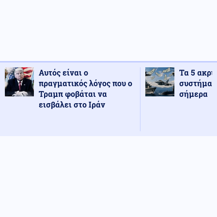
Αυτός είναι ο
Τα 5 ακρι
πραγματικός λόγος που ο
συστήματ
Τραμπ φοβάται να
σήμερα
εισβάλει στο Ιράν