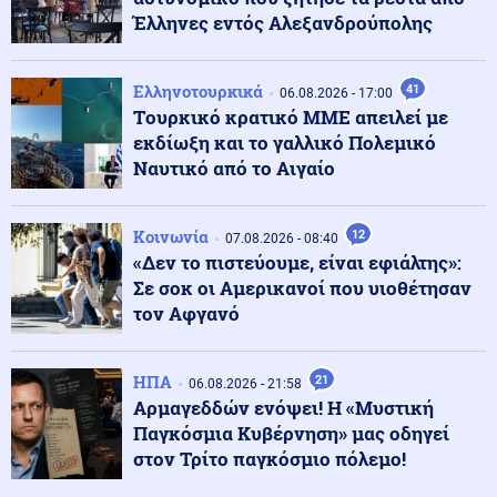
Έλληνες εντός Αλεξανδρούπολης
Κοινωνία
08.08.2026 - 14:11
Μακάβριο εύρημα στον Λυκαβηττό: Σορός σε
προχωρημένη σήψη εντοπίστηκε σε σπηλιά
Ελληνοτουρκικά
41
06.08.2026 - 17:00
Tουρκικό κρατικό ΜΜΕ απειλεί με
εκδίωξη και το γαλλικό Πολεμικό
Πολιτική
08.08.2026 - 13:58
Ναυτικό από το Αιγαίο
Σκέρτσος κατα ΠΑΣΟΚ για τα στοιχεία του ΟΟΣΑ:
«Επιλεκτική κοπτοραπτική» στα στοιχεία για τα
εισοδήματα
Κοινωνία
12
07.08.2026 - 08:40
«Δεν το πιστεύουμε, είναι εφιάλτης»:
Οικονομία
08.08.2026 - 13:56
Σε σοκ οι Αμερικανοί που υιοθέτησαν
Στουρνάρας: Ευπρόσδεκτες οι ξένες συμμετοχές στις
τον Αφγανό
ελληνικές τράπεζες
ΗΠΑ
21
06.08.2026 - 21:58
Μέση Ανατολή
08.08.2026 - 13:51
Αρμαγεδδών ενόψει! Η «Μυστική
Για αυτό θα συγκρουστούν Ισραήλ και Τουρκία:
Παγκόσμια Κυβέρνηση» μας οδηγεί
Τούρκος πρώην στρατιωτικός διορίστηκε ως ο
στον Τρίτο παγκόσμιο πόλεμο!
διοικητής της 62ης Μεραρχίας ΠΖ του συριακού
στρατού