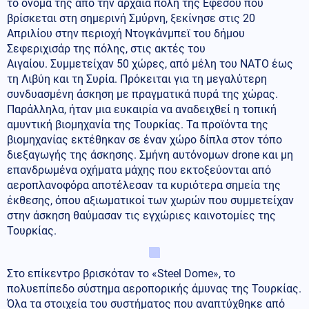
το όνομά της από την αρχαία πόλη της Εφέσου που
βρίσκεται στη σημερινή Σμύρνη, ξεκίνησε στις 20
Απριλίου στην περιοχή Ντογκάνμπεϊ του δήμου
Σεφεριχισάρ της πόλης, στις ακτές του
Αιγαίου. Συμμετείχαν 50 χώρες, από μέλη του ΝΑΤΟ έως
τη Λιβύη και τη Συρία. Πρόκειται για τη μεγαλύτερη
συνδυασμένη άσκηση με πραγματικά πυρά της χώρας.
Παράλληλα, ήταν μια ευκαιρία να αναδειχθεί η τοπική
αμυντική βιομηχανία της Τουρκίας. Τα προϊόντα της
βιομηχανίας εκτέθηκαν σε έναν χώρο δίπλα στον τόπο
διεξαγωγής της άσκησης. Σμήνη αυτόνομων drone και μη
επανδρωμένα οχήματα μάχης που εκτοξεύονται από
αεροπλανοφόρα αποτέλεσαν τα κυριότερα σημεία της
έκθεσης, όπου αξιωματικοί των χωρών που συμμετείχαν
στην άσκηση θαύμασαν τις εγχώριες καινοτομίες της
Τουρκίας.
Στο επίκεντρο βρισκόταν το «Steel Dome», το
πολυεπίπεδο σύστημα αεροπορικής άμυνας της Τουρκίας.
Όλα τα στοιχεία του συστήματος που αναπτύχθηκε από