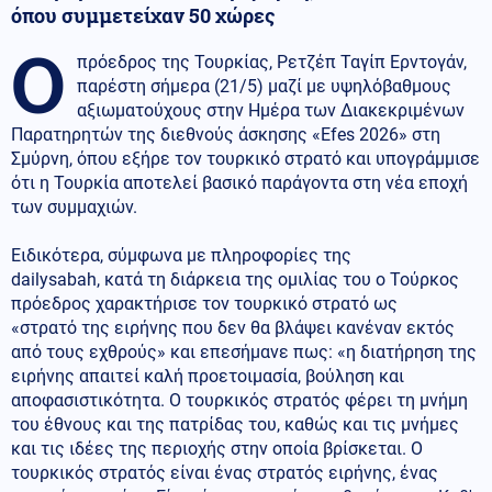
όπου συμμετείχαν 50 χώρες
Ο
πρόεδρος της Τουρκίας, Ρετζέπ Ταγίπ Ερντογάν,
παρέστη σήμερα (21/5) μαζί με υψηλόβαθμους
αξιωματούχους στην Ημέρα των Διακεκριμένων
Παρατηρητών της διεθνούς άσκησης «Efes 2026» στη
Σμύρνη, όπου εξήρε τον τουρκικό στρατό και υπογράμμισε
ότι η Τουρκία αποτελεί βασικό παράγοντα στη νέα εποχή
των συμμαχιών.
Ειδικότερα, σύμφωνα με πληροφορίες της
dailysabah, κατά τη διάρκεια της ομιλίας του ο Τούρκος
πρόεδρος χαρακτήρισε τον τουρκικό στρατό ως
«στρατό της ειρήνης που δεν θα βλάψει κανέναν εκτός
από τους εχθρούς» και επεσήμανε πως: «η διατήρηση της
ειρήνης απαιτεί καλή προετοιμασία, βούληση και
αποφασιστικότητα. Ο τουρκικός στρατός φέρει τη μνήμη
του έθνους και της πατρίδας του, καθώς και τις μνήμες
και τις ιδέες της περιοχής στην οποία βρίσκεται. Ο
τουρκικός στρατός είναι ένας στρατός ειρήνης, ένας