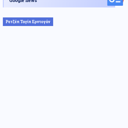
Google news
Ρετζέπ Ταγίπ Ερντογάν