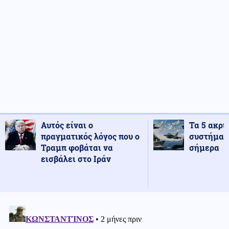
Αυτός είναι ο
Τα 5 ακρι
πραγματικός λόγος που ο
συστήματ
Τραμπ φοβάται να
σήμερα
εισβάλει στο Ιράν