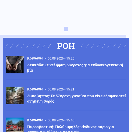
ΡΟΗ
Κοινωνία
08.08.2026 - 15:25
Λευκάδα: Συνελήφθη 58χρονος για ενδοοικογενειακή
βία
Κοινωνία
08.08.2026 - 15:21
Λυκαβηττός: Σε 57χρονη γυναίκα που είχε εξαφανιστεί
ανήκει η σορός
Κοινωνία
08.08.2026 - 15:10
Πυροσβεστική: Πολύ υψηλός κίνδυνος αύριο για
Αττική και άλλες 15 περιοχές