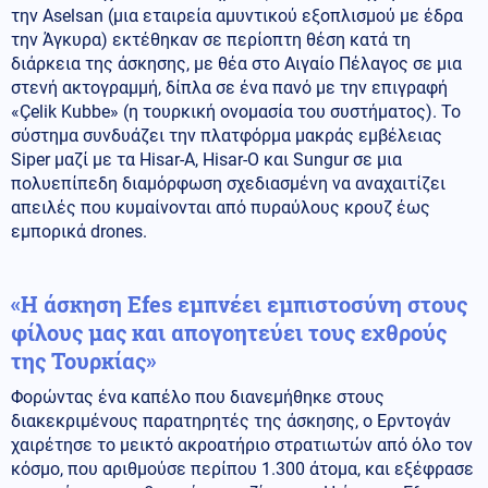
την Aselsan (μια εταιρεία αμυντικού εξοπλισμού με έδρα
την Άγκυρα) εκτέθηκαν σε περίοπτη θέση κατά τη
διάρκεια της άσκησης, με θέα στο Αιγαίο Πέλαγος σε μια
στενή ακτογραμμή, δίπλα σε ένα πανό με την επιγραφή
«Çelik Kubbe» (η τουρκική ονομασία του συστήματος). Το
σύστημα συνδυάζει την πλατφόρμα μακράς εμβέλειας
Siper μαζί με τα Hisar-A, Hisar-O και Sungur σε μια
πολυεπίπεδη διαμόρφωση σχεδιασμένη να αναχαιτίζει
απειλές που κυμαίνονται από πυραύλους κρουζ έως
εμπορικά drones.
«Η άσκηση Efes εμπνέει εμπιστοσύνη στους
φίλους μας και απογοητεύει τους εχθρούς
της Τουρκίας»
Φορώντας ένα καπέλο που διανεμήθηκε στους
διακεκριμένους παρατηρητές της άσκησης, ο Ερντογάν
χαιρέτησε το μεικτό ακροατήριο στρατιωτών από όλο τον
κόσμο, που αριθμούσε περίπου 1.300 άτομα, και εξέφρασε