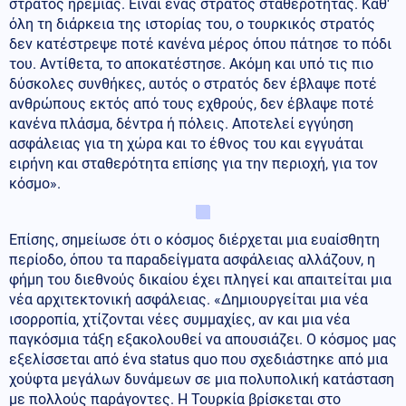
στρατός ηρεμίας. Είναι ένας στρατός σταθερότητας. Καθ'
όλη τη διάρκεια της ιστορίας του, ο τουρκικός στρατός
δεν κατέστρεψε ποτέ κανένα μέρος όπου πάτησε το πόδι
του. Αντίθετα, το αποκατέστησε. Ακόμη και υπό τις πιο
δύσκολες συνθήκες, αυτός ο στρατός δεν έβλαψε ποτέ
ανθρώπους εκτός από τους εχθρούς, δεν έβλαψε ποτέ
κανένα πλάσμα, δέντρα ή πόλεις. Αποτελεί εγγύηση
ασφάλειας για τη χώρα και το έθνος του και εγγυάται
ειρήνη και σταθερότητα επίσης για την περιοχή, για τον
κόσμο».
Επίσης, σημείωσε ότι ο κόσμος διέρχεται μια ευαίσθητη
περίοδο, όπου τα παραδείγματα ασφάλειας αλλάζουν, η
φήμη του διεθνούς δικαίου έχει πληγεί και απαιτείται μια
νέα αρχιτεκτονική ασφάλειας. «Δημιουργείται μια νέα
ισορροπία, χτίζονται νέες συμμαχίες, αν και μια νέα
παγκόσμια τάξη εξακολουθεί να απουσιάζει. Ο κόσμος μας
εξελίσσεται από ένα status quo που σχεδιάστηκε από μια
χούφτα μεγάλων δυνάμεων σε μια πολυπολική κατάσταση
με πολλούς παράγοντες. Η Τουρκία βρίσκεται στο