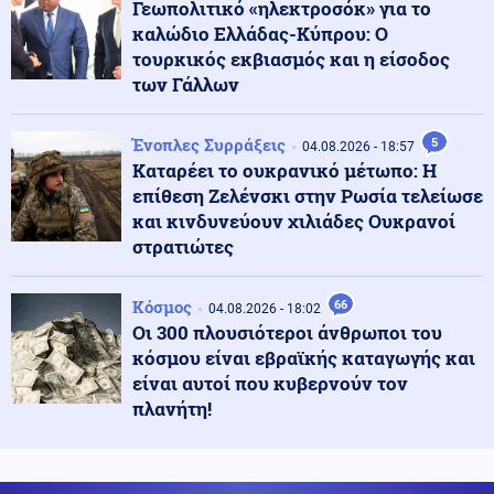
Γεωπολιτικό «ηλεκτροσόκ» για το
των προβάτων μετά από μόλυνση εκτροφών
καλώδιο Ελλάδας-Κύπρου: Ο
τουρκικός εκβιασμός και η είσοδος
Κοινωνία
των Γάλλων
06.08.2026 - 15:08
Τηλεφωνικό spam: Αποζημίωση-μαμούθ 20.000 ευρώ
από πάροχο ενέργειας
Ένοπλες Συρράξεις
5
04.08.2026 - 18:57
Καταρέει το ουκρανικό μέτωπο: Η
επίθεση Ζελένσκι στην Ρωσία τελείωσε
Ελληνοτουρκικά
06.08.2026 - 15:02
και κινδυνεύουν χιλιάδες Ουκρανοί
Τούρκος Πρέσβης: «Ο Καντάφι έσωσε την Τουρκία το
1974 από το εμπάργκο των ΗΠΑ»-Ποιος είναι ο
στρατιώτες
κίνδυνος σήμερα για την Ελλάδα
Κόσμος
66
04.08.2026 - 18:02
Κοινωνία
06.08.2026 - 14:54
Οι 300 πλουσιότεροι άνθρωποι του
Ηράκλειο: Θύμα επενδυτικής απάτης έχασε πάνω από
κόσμου είναι εβραϊκής καταγωγής και
100.000 ευρώ
είναι αυτοί που κυβερνούν τον
πλανήτη!
Πολιτική
06.08.2026 - 14:45
Θεοδωρικάκος: Οι 7 άξονες για την ενίσχυση της
βιομηχανίας