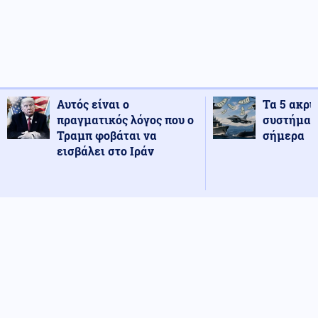
Αυτός είναι ο
Τα 5 ακρι
πραγματικός λόγος που ο
συστήματ
Τραμπ φοβάται να
σήμερα
εισβάλει στο Ιράν