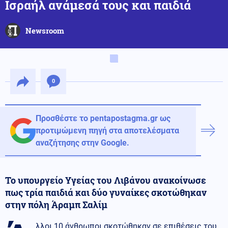
Ισραήλ ανάμεσά τους και παιδιά
Newsroom
0
Προσθέστε το pentapostagma.gr ως
προτιμώμενη πηγή στα αποτελέσματα
αναζήτησης στην Google.
Το υπουργείο Υγείας του Λιβάνου ανακοίνωσε
πως τρία παιδιά και δύο γυναίκες σκοτώθηκαν
στην πόλη Άραμπ Σαλίμ
λλοι 10 άνθρωποι σκοτώθηκαν σε επιθέσεις του