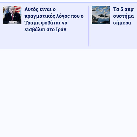
Αυτός είναι ο
Τα 5 ακρι
πραγματικός λόγος που ο
συστήματ
Τραμπ φοβάται να
σήμερα
εισβάλει στο Ιράν