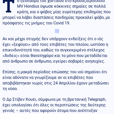
Τ
ο ξέσπασμα του χανταϊού στο κρουαζιερόπλοιο
MV Hondius ύψωσε κόκκινες σημαίες σε πολλά
κράτη, και ο φόβος μίας ευρύτερης επιδημίας που
μπορεί να λάβει διαστάσεις πανδημίας προκαλεί φόβο, με
πρόσφατες τις μνήμες του Covid 19.
Αν και μέχρι στιγμής δεν υπάρχουν ενδείξεις ότι ο ιός
έχει «ξεφύγει» από τους επιβάτες του πλοίου, ωστόσο η
επικινδυνότητά του, καθώς το συγκεκριμένο στέλεχος
«Άνδεις» είναι θανατηφόρο και το μόνο που μεταδίδεται
από άνθρωπο σε άνθρωπο, εγείρει σοβαρές ανησυχίες.
Επίσης, η μακρά περίοδος επώασης του ιού σημαίνει ότι
είναι αδύνατο να γνωρίζουμε αν οι επιβάτες που
αποβιβάστηκαν νωρίς στις 24 Απριλίου έχουν μεταδώσει
τη νόσο.
Ο Δρ Στίβεν Κουέι, σύμφωνα με τη βρετανική Telegraph,
έχει υπολογίσει ότι όλες οι περιπτώσεις της δεύτερης
γενιάς – αυτές που αφορούν άτομα που ανέπτυξαν