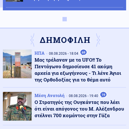
Κόσμος
09.08.2026 - 14:18
Την... έπνιξαν τα χρέη: Ηθοποιός του Χάρι Πότερ
κατέληξε στο... OnlyFans (εικόνες)
ΔΗΜΟΦΙΛΗ
Καιρός
09.08.2026 - 14:06
ΗΠΑ
69
Σε πορτοκαλί συναγερμό για φωτιές η χώρα και τη
08.08.2026 - 18:04
Δευτέρα
Μας τρέλαναν με τα UFO!! Το
Πεντάγωνο δημοσίευσε 41 ακόμη
αρχεία για εξωγήινους - Τι λένε Άγιοι
09.08.2026 - 14:00
της Ορθοδοξίας για το θέμα αυτό
«ΩΣ ΕΔΩ» είπε ο Πούτιν για την επέκταση της
τουρκικής επιρροής στην «αυλή» της Ρωσίας
Μέση Ανατολή
19
08.08.2026 - 19:40
Ο Στρατηγός της Ουγκάντας που λέει
Κοινωνία
ότι είναι απόγονος του Μ. Αλέξανδρου
09.08.2026 - 13:47
Δύο συλλήψεις για παράνομη μεταφορά μεταναστών
στέλνει 700 κομάντος στην Γάζα
σε Έβρο και Ροδόπη