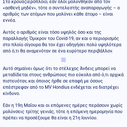
Στο κρουαζιερόπλοιο, εάν όλοι μολύνθηκαν από τον
«ασθενή μηδέν», τότε ο συντελεστής αναπαραγωγής – ο
αριθμός των ατόμων που μολύνει κάθε άτομο – είναι
εννέα.
Αυτός ο αριθμός είναι τόσο υψηλός όσο και της
παραλλαγής Όμικρον του Covid-19, αν και ο περιορισμός
στο πλοίο σίγουρα θα τον έχει οδηγήσει πολύ υψηλότερα
από ό,τι θα αναμενόταν σε ένα ευρύτερο περιβάλλον.
Αυτό σημαίνει όμως ότι το στέλεχος Άνδεις μπορεί να
μεταδίδεται στους ανθρώπους πιο εύκολα από ό,τι αρχικά
πιστευόταν, και όποιος ήρθε σε επαφή με όσους
επέστρεφαν από το MV Hondius ενδέχεται να διατρέχει
κίνδυνο.
Εάν η 19η Μαΐου και οι επόμενες ημέρες περάσουν χωρίς
μολύνσεις τρίτης γενιάς, τότε η επόμενη ημερομηνία που
πρέπει να προσέξουμε θα είναι η 21η Ιουνίου.