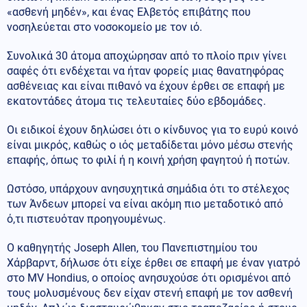
«ασθενή μηδέν», και ένας Ελβετός επιβάτης που
νοσηλεύεται στο νοσοκομείο με τον ιό.
Συνολικά 30 άτομα αποχώρησαν από το πλοίο πριν γίνει
σαφές ότι ενδέχεται να ήταν φορείς μιας θανατηφόρας
ασθένειας και είναι πιθανό να έχουν έρθει σε επαφή με
εκατοντάδες άτομα τις τελευταίες δύο εβδομάδες.
Οι ειδικοί έχουν δηλώσει ότι ο κίνδυνος για το ευρύ κοινό
είναι μικρός, καθώς ο ιός μεταδίδεται μόνο μέσω στενής
επαφής, όπως το φιλί ή η κοινή χρήση φαγητού ή ποτών.
Ωστόσο, υπάρχουν ανησυχητικά σημάδια ότι το στέλεχος
των Άνδεων μπορεί να είναι ακόμη πιο μεταδοτικό από
ό,τι πιστευόταν προηγουμένως.
Ο καθηγητής Joseph Allen, του Πανεπιστημίου του
Χάρβαρντ, δήλωσε ότι είχε έρθει σε επαφή με έναν γιατρό
στο MV Hondius, ο οποίος ανησυχούσε ότι ορισμένοι από
τους μολυσμένους δεν είχαν στενή επαφή με τον ασθενή