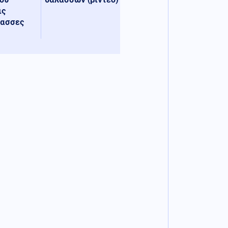
ις
λασσες