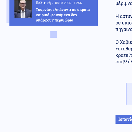
Πολιτική
μέριμνα
08.08.2026 - 17:54
Τουρνάς: «Απέναντι σε ακραία
καιρικά φαινόμενα δεν
Η αστυν
υπάρχουν περιθώρια
σε επισ
εφησυχασμού»
πηγαίνο
Κόσμος
08.08.2026 - 17:51
Ο Χαβιέ
Δαρδανέλια: Η Τουρκία βάζει
περιορισμούς στη διέλευση
«σταθερ
πλοίων
κρατείτ
επιβλή
Πολιτική
08.08.2026 - 17:44
Χαρακόπουλος: «Να αλλάξει το
πλαίσιο αποζημιώσεων για τα
βιολογικά προϊόντα»
Κοινωνία
08.08.2026 - 17:38
Μετώπη: Χωρίς τις αισθήσεις
του ανασύρθηκε 43χρονος
άντρας
Ισπανί
08.08.2026 - 17:30
Γιατί ζήτησαν τα Ηνωμένα