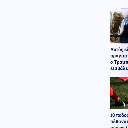
Ένοπλες Συρράξεις
08.08.2026 - 16:56
Ουκρανία: Ρωσική κατάληψη
οικισμού στο Χάρκοβο και
επίθεση σε πλοίο με
πυρομαχικά
Κοινωνία
08.08.2026 - 16:53
Αυτός ε
Χωρίς ενεργό μέτωπο η
πραγματ
πυρκαγιά στη Σίνδο
ο Τραμπ
Θεσσαλονίκης
εισβάλε
Αθλητισμός
08.08.2026 - 16:49
Στέφανος Τσιτσιπάς: Απόδραση
στην Ελβετία με τη νέα
σύντροφό του
Κόσμος
08.08.2026 - 16:40
Η παραλία έγινε ακριβή
υπόθεση: Πόσο κοστίζει μια
10 ποδο
μέρα δίπλα στη θάλασσα
πέθαναν
αγώνα (