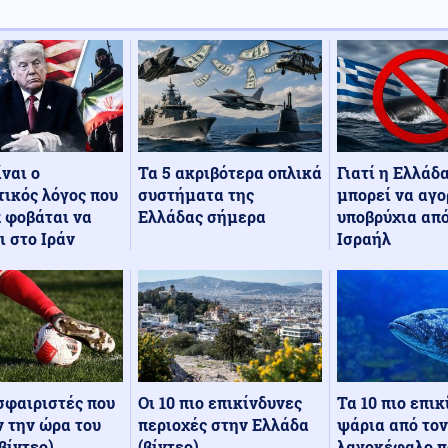
Τα 5 ακριβότερα οπλικά
Γιατί η Ελλάδ
ίναι ο
συστήματα της
μπορεί να αγο
ικός λόγος που
Ελλάδας σήμερα
υποβρύχια από
 φοβάται να
Ισραήλ
ι στο Ιράν
Οι 10 πιο επικίνδυνες
Τα 10 πιο επι
σφαιριστές που
περιοχές στην Ελλάδα
ψάρια από τον
 την ώρα του
(βίντεο)
λαγοκέφαλο π
βίντεο)