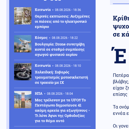
Κοινωνία
08.08.2026 - 18:36
Θερινές εκπτώσεις: Αυξημένες
Kρίθ
οι πιέσεις από το ηλεκτρονικό
ψυχο
εμπόριο
σε κά
Κόσμος
08.08.2026 - 18:22
Βουλγαρία: Drone συνετρίβη
Έ
κοντά σε σταθμό συμπίεσης
αγωγού φυσικού αερίου
Κοινωνία
08.08.2026 - 18:10
Χαλκιδική: Σοβαρός
Πατέρας
τραυματισμός μοτοσικλετιστή
βλάβης
σε τροχαίο με ΙΧ
είχαν ζ
ΗΠΑ
επίσης
08.08.2026 - 18:04
Μας τρέλαναν με τα UFO!! Το
Πεντάγωνο δημοσίευσε 41
Τα ονόμ
ακόμη αρχεία για εξωγήινους -
εννέα ε
Τι λένε Άγιοι της Ορθοδοξίας
για το θέμα αυτό
Οι γον