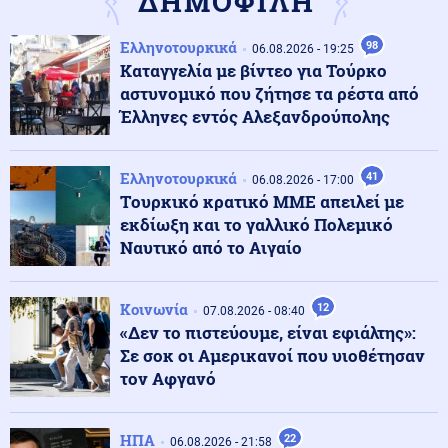
ΔΗΜΟΦΙΛΗ
Κόσμος
08.08.2026 - 15:40
Ελληνοτουρκικά
98
Η Γαλλία προετοιμάζεται για ολικό blackout – Μεγάλη
06.08.2026 - 19:25
άσκηση ετοιμότητας
Καταγγελία με βίντεο για Τούρκο
αστυνομικό που ζήτησε τα ρέστα από
Έλληνες εντός Αλεξανδρούπολης
Στρατός Ξηράς
08.08.2026 - 15:35
Νέα δεδομένα για τους ελληνικούς Patriot στην
Σαουδική Αραβία: Η Αθήνα θα επανεξετάζει κάθε
Ελληνοτουρκικά
41
06.08.2026 - 17:00
μήνα την παρουσία τους
Tουρκικό κρατικό ΜΜΕ απειλεί με
εκδίωξη και το γαλλικό Πολεμικό
Κόσμος
Ναυτικό από το Αιγαίο
08.08.2026 - 15:34
Στενά του Ορμούζ: Πύραυλος έπληξε πλοίο της ADNOC
των ΗΑΕ
Κοινωνία
12
07.08.2026 - 08:40
«Δεν το πιστεύουμε, είναι εφιάλτης»:
Κοινωνία
08.08.2026 - 15:25
Σε σοκ οι Αμερικανοί που υιοθέτησαν
Λευκάδα: Συνελήφθη 58χρονος για ενδοοικογενειακή
τον Αφγανό
βία
ΗΠΑ
22
06.08.2026 - 21:58