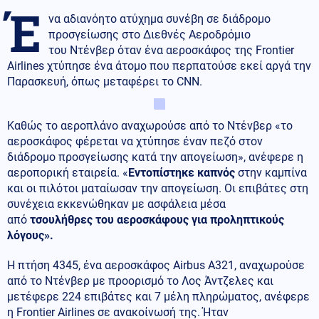
Έ
να αδιανόητο ατύχημα συνέβη σε διάδρομο
προσγείωσης στο Διεθνές Αεροδρόμιο
του Ντένβερ όταν ένα αεροσκάφος της Frontier
Airlines χτύπησε ένα άτομο που περπατούσε εκεί αργά την
Παρασκευή, όπως μεταφέρει το CNN.
Καθώς το αεροπλάνο αναχωρούσε από το Ντένβερ «το
αεροσκάφος φέρεται να χτύπησε έναν πεζό στον
διάδρομο προσγείωσης κατά την απογείωση», ανέφερε η
αεροπορική εταιρεία. «
Εντοπίστηκε καπνός
στην καμπίνα
και οι πιλότοι ματαίωσαν την απογείωση. Οι επιβάτες στη
συνέχεια εκκενώθηκαν με ασφάλεια μέσα
από
τσουλήθρες του αεροσκάφους για προληπτικούς
λόγους».
Η πτήση 4345, ένα αεροσκάφος Airbus A321, αναχωρούσε
από το Ντένβερ με προορισμό το Λος Άντζελες και
μετέφερε 224 επιβάτες και 7 μέλη πληρώματος, ανέφερε
η Frontier Airlines σε ανακοίνωσή της. Ήταν