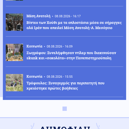
Μέση Ανατολή
08.08.2026 - 16:17
Βίντεο των Χούθι με τα οπλοστάσια μέσα σε σήραγγες
αλά Ιράν που απειλεί Μέση Ανατολή-Α. Μεσόγειο
Κοινωνία
08.08.2026 - 16:09
Ζωγράφου: Συνελήφθησαν ντίλερ που διακινούσαν
skunk και «σοκολάτα» στην Πανεπιστημιούπολη
Κοινωνία
08.08.2026 - 15:55
Τράφουλας: Συναγερμός για περιπατητή που
χρειάστηκε πρώτες βοήθειες
Αθλητισμός
08.08.2026 - 15:44
Βαρύ πένθος για τον Λιονέλ Μέσι: Πέθανε ο πατέρας
του