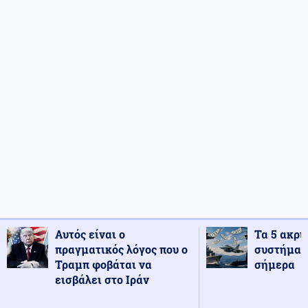
Αυτός είναι ο
Τα 5 ακρι
πραγματικός λόγος που ο
συστήματ
Τραμπ φοβάται να
σήμερα
εισβάλει στο Ιράν