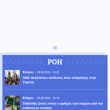
ΡΟΗ
Κόσμος
08.08.2026 - 16:22
ΟΗΕ: Αυξάνεται ο κίνδυνος νέας ανάφλεξης στην
Υεμένη
Κόσμος
08.08.2026 - 16:18
Ταϊλάνδη: Στους εννέα ο αριθμός των νεκρών από την
επίθεση σε σχολείο