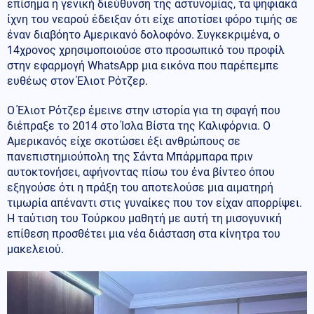
επίσημα η γενική διεύθυνση της αστυνομίας, τα ψηφιακά
ίχνη του νεαρού έδειξαν ότι είχε αποτίσει φόρο τιμής σε
έναν διαβόητο Αμερικανό δολοφόνο. Συγκεκριμένα, ο
14χρονος χρησιμοποιούσε στο προσωπικό του προφίλ
στην εφαρμογή WhatsApp μια εικόνα που παρέπεμπε
ευθέως στον Έλιοτ Ρότζερ.
Ο Έλιοτ Ρότζερ έμεινε στην ιστορία για τη σφαγή που
διέπραξε το 2014 στο Ίσλα Βίστα της Καλιφόρνια. Ο
Αμερικανός είχε σκοτώσει έξι ανθρώπους σε
πανεπιστημιούπολη της Σάντα Μπάρμπαρα πριν
αυτοκτονήσει, αφήνοντας πίσω του ένα βίντεο όπου
εξηγούσε ότι η πράξη του αποτελούσε μια αιματηρή
τιμωρία απέναντι στις γυναίκες που τον είχαν απορρίψει.
Η ταύτιση του Τούρκου μαθητή με αυτή τη μισογυνική
επίθεση προσθέτει μια νέα διάσταση στα κίνητρα του
μακελειού.