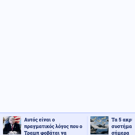
Αυτός είναι ο
Τα 5 ακρι
πραγματικός λόγος που ο
συστήματ
Τραμπ φοβάται να
σήμερα