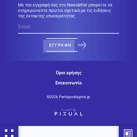
σχέδια επεξεργάζεται το ΥΠΕΘΟ
Με την εγγραφή σας στο Newsletter μπορείτε να
ενημερώνεστε πρώτοι σχετικά με τις ειδήσεις
της έκτακτης επικαιρότητας.
Μέση Ανατολή
06.08.2026 - 21:34
Το Ιράν προειδοποιεί τα κράτη του Κόλπου: «Πείτε στον
Τραμπ να σταματήσει, αλλιώς θα σας πλήξουμε»
ΕΓΓΡΑΦΗ
Κόσμος
06.08.2026 - 21:32
Γερμανία: Αξιωματούχος διαψεύδει δημοσιεύματα
περί ύπαρξης πυρομαχικών στο αεροσκάφος κοντά
Όροι χρήσης
στο οποίο βρέθηκε drone
Επικοινωνία
Κοινωνία
06.08.2026 - 21:29
©2026 Pentapostagma.gr
Ιός του Δυτικού Νείλου: 23 νέα κρούσματα, τα
περισσότερα στην Αττική – 6 θάνατοι μέσα στο
καλοκαίρι
Κόσμος
06.08.2026 - 21:27
Αποδείξεις ότι η εισβολή μεταναστών στην Ισπανία