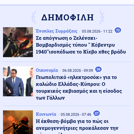
Συντάξεις Σεπτεμβρίου 2026: Πότε οι πληρωμές –
Ημερομηνίες ανά ταμείο
ΔΗΜΟΦΙΛΗ
ΗΠΑ
06.08.2026 - 21:49
Ένοπλες Συρράξεις
72
05.08.2026 - 11:22
Τραμπ: Είμαι «πολύ ικανοποιημένος» από το έργο του
Σε απόγνωση ο Ζελένσκι-
Πιτ Χέγκσεθ στο υπουργείο Άμυνας
Βομβαρδισμός τύπου " Κόβεντρυ
1940"ισοπέδωσε το Κίεβο χθες βράδυ
Πολιτική
06.08.2026 - 21:47
Αποχωρούν ακόμη δύο στελέχη από το κόμμα της
Οικονομία
39
06.08.2026 - 09:09
Καρυστιανού, καταγγέλλουν έλλειψη διαλόγου
Γεωπολιτικό «ηλεκτροσόκ» για το
καλώδιο Ελλάδας-Κύπρου: Ο
τουρκικός εκβιασμός και η είσοδος
Κοινωνία
06.08.2026 - 21:45
των Γάλλων
Ξεκινούν τα δοκιμαστικά δρομολόγια της επέκτασης
του Μετρό Θεσσαλονίκης προς την Καλαμαριά,
«ενθαρρυντικές οι πρώτες ενδείξεις» δηλώνει ο
Κοινωνία
27
Ταχιάος
05.08.2026 - 07:46
Η έκθεση-βόμβα για το πώς οι
ανεμογεννήτριες προκάλεσαν την
Κοινωνία
06.08.2026 - 21:44