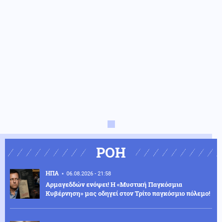
ΡΟΗ
ΗΠΑ
06.08.2026 - 21:58
Αρμαγεδδών ενόψει! Η «Μυστική Παγκόσμια
Κυβέρνηση» μας οδηγεί στον Τρίτο παγκόσμιο πόλεμο!