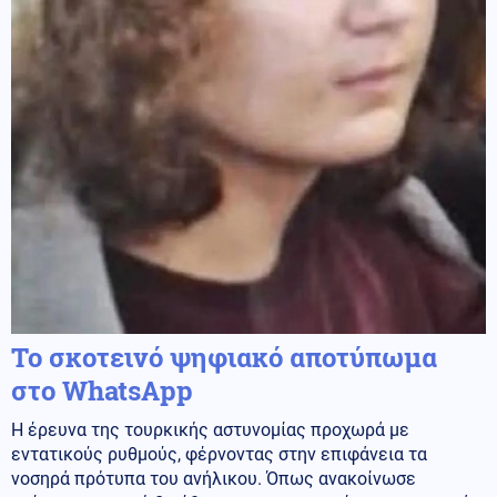
Το σκοτεινό ψηφιακό αποτύπωμα
στο WhatsApp
Η έρευνα της τουρκικής αστυνομίας προχωρά με
εντατικούς ρυθμούς, φέρνοντας στην επιφάνεια τα
νοσηρά πρότυπα του ανήλικου. Όπως ανακοίνωσε