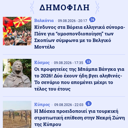
από στρατιωτική βάση προκαλεί ανησυχίες
ΔΗΜΟΦΙΛΗ
Βαλκάνια
74
Περιβάλλον
09.08.2026 - 20:17
10.08.2026 - 08:36
Κίνδυνος στα Βόρεια ελληνικά σύνορα-
Η Δυτική Ευρώπη έζησε το θερμότερο ξεκίνημα
καλοκαιριού όλων των εποχών
Πάνε για “ομοσπονδιοποίηση” των
Σκοπίων σύμφωνα με το Βελγικό
Μοντέλο
Οικονομία
10.08.2026 - 08:31
Ένοπλες δυνάμεις: Επίδομα διοίκησης από 100 έως 500
Κόσμος
ευρώ - Ποιοι είναι οι δικαιούχοι
13
09.08.2026 - 17:35
Οι προφητείες της Μπάμπα Βάνγκα για
το 2026! Δύο έχουν ήδη βγει αληθινές-
Κοινωνία
Το σενάριο που απομένει μέχρι το
10.08.2026 - 08:27
Ανασφάλιστα οχήματα: Έρχεται ΑΙ για τους ελέγχους -
τέλος του έτους
Εξονυχιστικός έλεγχος για τις ενστάσεις
Κύπρος
5
09.08.2026 - 22:03
Η Μόσχα προειδοποιεί για τουρκική
Κυβέρνηση
10.08.2026 - 08:24
στρατιωτική επίθεση στην Νεκρή Ζώνη
Το «χαρτί» Μητσοτάκη για τη ΔΕΘ: «Πρεσάρισμα» στο
δημογραφικό και φοροελαφρύνσεις
της Κύπρου