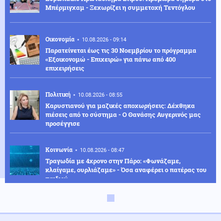
Μπέρμιγχαμ - Ξεχωρίζει η συμμετοχή Τεντόγλου
Οικονομία
10.08.2026 - 09:14
Παρατείνεται έως τις 30 Νοεμβρίου το πρόγραμμα
«Εξοικονομώ - Επιχειρώ» για πάνω από 400
επιχειρήσεις
Πολιτική
10.08.2026 - 08:55
Καρυστιανού για μαζικές αποχωρήσεις: Δέχθηκα
πιέσεις από το σύστημα - Ο Θανάσης Αυγερινός μας
προσέγγισε
Κοινωνία
10.08.2026 - 08:47
Τραγωδία με 4χρονο στην Πάρο: «Φωνάζαμε,
κλαίγαμε, ουρλιάζαμε» - Όσα αναφέρει ο πατέρας του
παιδιού
Κόσμος
10.08.2026 - 08:40
Γερμανία: Νέο περιστατικό εντοπισμού drones πάνω