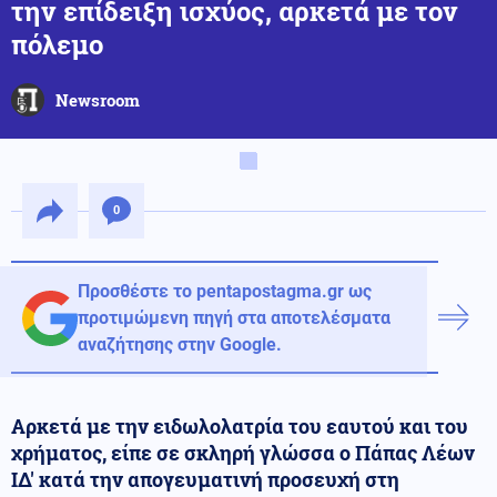
την επίδειξη ισχύος, αρκετά με τον
πόλεμο
Newsroom
0
Προσθέστε το pentapostagma.gr ως
προτιμώμενη πηγή στα αποτελέσματα
αναζήτησης στην Google.
Αρκετά με την ειδωλολατρία του εαυτού και του
χρήματος, είπε σε σκληρή γλώσσα ο Πάπας Λέων
ΙΔ' κατά την απογευματινή προσευχή στη