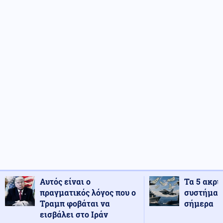
Αυτός είναι ο
Τα 5 ακρι
πραγματικός λόγος που ο
συστήματ
Τραμπ φοβάται να
σήμερα
εισβάλει στο Ιράν