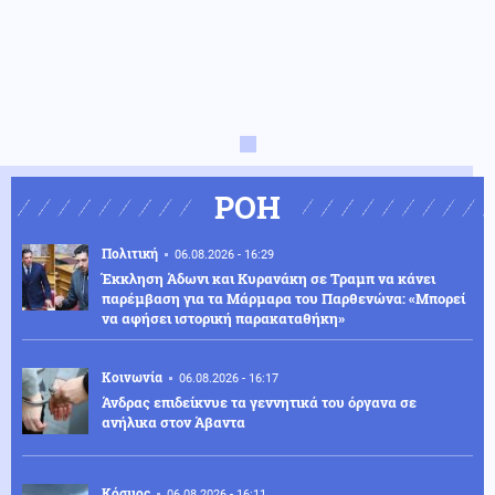
ΡΟΗ
Πολιτική
06.08.2026 - 16:29
Έκκληση Άδωνι και Κυρανάκη σε Τραμπ να κάνει
παρέμβαση για τα Μάρμαρα του Παρθενώνα: «Μπορεί
να αφήσει ιστορική παρακαταθήκη»
Κοινωνία
06.08.2026 - 16:17
Άνδρας επιδείκνυε τα γεννητικά του όργανα σε
ανήλικα στον Άβαντα
Κόσμος
06.08.2026 - 16:11