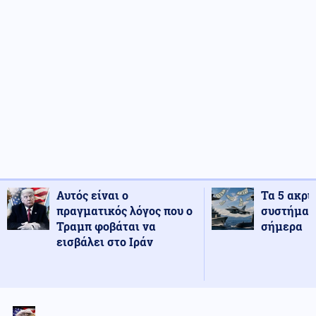
Αυτός είναι ο
Τα 5 ακρι
πραγματικός λόγος που ο
συστήματ
Τραμπ φοβάται να
σήμερα
εισβάλει στο Ιράν