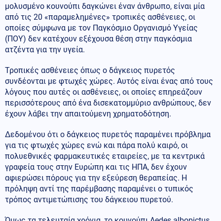
μολυσμένο κουνούπι δαγκώνει έναν άνθρωπο, είναι μία
από τις 20 «παραμελημένες» τροπικές ασθένειες, οι
οποίες σύμφωνα με τον Παγκόσμιο Οργανισμό Υγείας
(ΠΟΥ) δεν κατέχουν εξέχουσα θέση στην παγκόσμια
ατζέντα για την υγεία.
Τροπικές ασθένειες όπως ο δάγκειος πυρετός
συνδέονται με φτωχές χώρες. Αυτός είναι ένας από τους
λόγους που αυτές οι ασθένειες, οι οποίες επηρεάζουν
περισσότερους από ένα δισεκατομμύριο ανθρώπους, δεν
έχουν λάβει την απαιτούμενη χρηματοδότηση.
Δεδομένου ότι ο δάγκειος πυρετός παραμένει πρόβλημα
για τις φτωχές χώρες ενώ και πάρα πολύ καιρό, οι
πολυεθνικές φαρμακευτικές εταιρείες, με τα κεντρικά
γραφεία τους στην Ευρώπη και τις ΗΠΑ, δεν έχουν
αφιερώσει πόρους για την εξεύρεση θεραπείας. Η
πρόληψη αντί της παρέμβασης παραμένει ο τυπικός
τρόπος αντιμετώπισης του δάγκειου πυρετού.
Όμως τα τελευταία χρόνια, το κουνούπι Aedes albopictus,