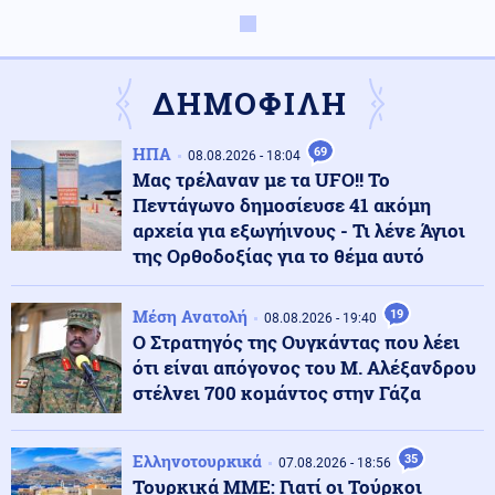
Κόσμος
09.08.2026 - 10:00
«Ασπίδα» κατά των drones αναζητεί η Γερμανία, μετά
από το περιστατικό στη Λειψία
ΔΗΜΟΦΙΛΗ
Αθλητισμός
09.08.2026 - 09:55
ΗΠΑ
69
08.08.2026 - 18:04
Παγκόσμιο Κ20: Ασημένιο μετάλλιο για τη Ρούσου στα
Μας τρέλαναν με τα UFO!! Το
800 μέτρα
Πεντάγωνο δημοσίευσε 41 ακόμη
αρχεία για εξωγήινους - Τι λένε Άγιοι
της Ορθοδοξίας για το θέμα αυτό
Κοινωνία
09.08.2026 - 09:50
Σχολεία: Τι «φέρνει» το πολλαπλό βιβλίο – Οι
εκκρεμότητες και τα επόμενα βήματα
Μέση Ανατολή
19
08.08.2026 - 19:40
Ο Στρατηγός της Ουγκάντας που λέει
ότι είναι απόγονος του Μ. Αλέξανδρου
ΗΠΑ
09.08.2026 - 09:47
στέλνει 700 κομάντος στην Γάζα
Πυρετός στο αμερικανικό Πεντάγωνο: Πιέσεις για νέα
όπλα - Στερεύουν τα αποθέματα
Ελληνοτουρκικά
35
07.08.2026 - 18:56
Τουρκικά ΜΜΕ: Γιατί οι Τούρκοι
Υγεία
09.08.2026 - 09:41