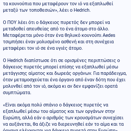
τα κουνούπια που μεταφέρουν τον ιό να εξαπλωθεί
μεταξύ των τοποθεσιών», λέει ο Hedrich.
Ο ΠΟΥ λέει ότι ο δάγκειος πυρετός δεν μπορεί να
μεταδοθεί απευθείας από το ένα άτομο στο άλλο.
Μεταφέρεται μόνο όταν ένα θηλυκό κουνούπι Aedes
τσιμπήσει έναν μολυσμένο ασθενή και στη συνέχεια
μεταφέρει τον ιό σε ένα υγιές άτομο.
Ο Hedrich διαπίστωσε ότι σε ορισμένες περιπτώσεις ο
δάγκειος πυρετός μπορεί επίσης να εξαπλωθεί μέσω
μετάγγισης αίματος και δωρεάς οργάνων. Για παράδειγμα,
όταν μεταμοσχεύεται ένα όργανο από έναν δότη που έχει
μολυνθεί από τον ιό, ακόμα κι αν δεν εμφανίζει ορατά
συμπτώματα.
«Είναι ακόμα πολύ σπάνιο ο δάγκειος πυρετός να
εξαπλωθεί μέσω του αίματος και των οργάνων στην
Ευρώπη, αλλά εάν ο αριθμός των κρουσμάτων συνεχίσει
να αυξάνεται, θα άξιζε να διερευνηθεί εάν το αίμα και τα
όργανα ελέγχονται για δάγκειο πυρετό στην Ευρώπη».