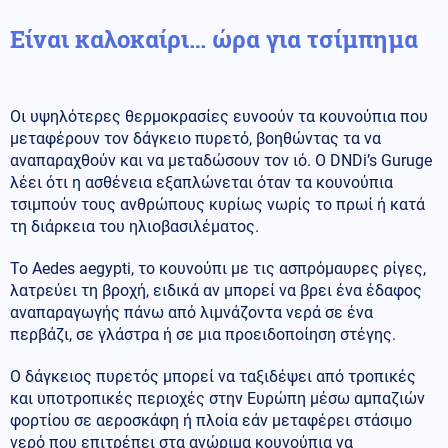
Είναι καλοκαίρι… ώρα για τσίμπημα
Οι υψηλότερες θερμοκρασίες ευνοούν τα κουνούπια που
μεταφέρουν τον δάγκειο πυρετό, βοηθώντας τα να
αναπαραχθούν και να μεταδώσουν τον ιό. Ο DNDi’s Guruge
λέει ότι η ασθένεια εξαπλώνεται όταν τα κουνούπια
τσιμπούν τους ανθρώπους κυρίως νωρίς το πρωί ή κατά
τη διάρκεια του ηλιοβασιλέματος.
Το Aedes aegypti, το κουνούπι με τις ασπρόμαυρες ρίγες,
λατρεύει τη βροχή, ειδικά αν μπορεί να βρει ένα έδαφος
αναπαραγωγής πάνω από λιμνάζοντα νερά σε ένα
περβάζι, σε γλάστρα ή σε μια προειδοποίηση στέγης.
Ο δάγκειος πυρετός μπορεί να ταξιδέψει από τροπικές
και υποτροπικές περιοχές στην Ευρώπη μέσω αμπαζιών
φορτίου σε αεροσκάφη ή πλοία εάν μεταφέρει στάσιμο
νερό που επιτρέπει στα ανώριμα κουνούπια να