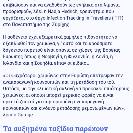
επιβιώσουν και να αναδυθούν ως ενήλικα στα λιμάνια
προορισμού», λέει η Nadja Hedrich, ερευνήτρια που
εργάζεται στο έργο Infection Tracking in Travellers (ITIT)
στο Πανεπιστήμιο της Ζυρίχης.
Η ασθένεια έχει εξαιρετικά χαμηλές πιθανότητες να
εξαπλωθεί τον χειμώνα, γι’ αυτό και τα κρούσματα
δάγκειου πυρετού είναι σπάνια σε χώρες της Βόρειας
Ευρώπης όπως η Νορβηγία, η Φινλανδία, η Δανία, η
Ισλανδία και η Σουηδία, είπαν οι ειδικοί.
«Οι ψυχρότεροι χειμώνες στην Ευρώπη απέτρεψαν την
αναπαραγωγή κουνουπιών και τη μετάδοση του ιού.
Ωστόσο, με την κλιματική αλλαγή να προκαλεί ηπιότερους
χειμώνες, οι οποίοι μπορεί μερικές φορές να είναι
αρκετά ζεστοί για περιορισμένη αναπαραγωγή
κουνουπιών και κίνδυνο μετάδοσης μεμονωμένων ιών»,
λέει ο Guruge.
Τα αυξημένα ταξίδια παρέχουν