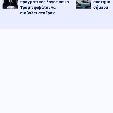
πραγματικός λόγος που ο
συστήματ
Τραμπ φοβάται να
σήμερα
εισβάλει στο Ιράν