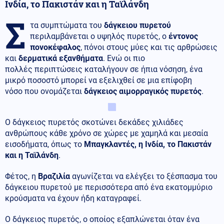
Ινδία, το Πακιστάν και η Ταϊλάνδη
Σ
τα συμπτώματα του
δάγκειου πυρετού
περιλαμβάνεται ο υψηλός πυρετός, ο
έντονος
πονοκέφαλος
, πόνοι στους μύες και τις αρθρώσεις
και
δερματικά εξανθήματα
. Ενώ οι πιο
πολλές περιπτώσεις καταλήγουν σε ήπια νόσηση, ένα
μικρό ποσοστό μπορεί να εξελιχθεί σε μια επίφοβη
νόσο που ονομάζεται
δάγκειος αιμορραγικός πυρετός
.
Ο δάγκειος πυρετός σκοτώνει δεκάδες χιλιάδες
ανθρώπους κάθε χρόνο σε χώρες με χαμηλά και μεσαία
εισοδήματα, όπως το
Μπαγκλαντές, η Ινδία, το Πακιστάν
και η Ταϊλάνδη
.
Φέτος, η
Βραζιλία
αγωνίζεται να ελέγξει το ξέσπασμα του
δάγκειου πυρετού με περισσότερα από ένα εκατομμύριο
κρούσματα να έχουν ήδη καταγραφεί.
Ο δάγκειος πυρετός, ο οποίος εξαπλώνεται όταν ένα