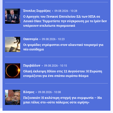
Ένοπλες Συρράξεις
09.08.2026 - 10:28
Ο Αρχηγός του Γενικού Επιτελείου ΕΔ των ΗΠΑ σε
Λευκό Οίκο: Τερματίστε την σύγκρουση με το Ιράν δεν
υπάρχουν ατελείωτα πυρομαχικά
Οικονομία
09.08.2026 - 10:23
Οι ψαράδες στρέφονται στον αλιευτικό τουρισμό για
νέο εισόδημα
Περιβάλλον
09.08.2026 - 10:15
Ολική έκλειψη Ηλίου στις 12 Αυγούστου: Η Ευρώπη
ετοιμάζεται για ένα σπάνιο ουράνιο θέαμα
Κόσμος
09.08.2026 - 10:08
Πεζεσκιάν: Η καλύτερη στιγμή για συμφωνία – Να
μπει τέλος στο «ούτε πόλεμος ούτε ειρήνη»