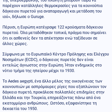
της υπερθέρμανσης του πλανήτη μπορούν τώρα να
παρέχουν κατάλληλες θερμοκρασίες για τα κουνούπια
δάγκειου πυρετού για αναπαραγωγή και μετάδοση του
ιού», δήλωσε ο Guruge.
Πέρυσι, η Ευρώπη κατέγραψε 122 κρούσματα δάγκειου
πυρετού. Όλα μεταδόθηκαν τοπικά, πράγμα που σημαίνει
ότι οι ασθενείς δεν τα απέκτησαν ενώ ταξίδευαν σε
άλλες χώρες.
Σύμφωνα με το Ευρωπαϊκό Κέντρο Πρόληψης και Ελέγχου
Νοσημάτων (ECDC), ο δάγκειος πυρετός δεν είναι
εντελώς άγνωστος στην Ευρώπη. Ήταν ενδημικός στο
νότιο τμήμα της ηπείρου μέχρι το 1930.
Το Aedes aegypti, ένα άλλο μέλος της οικογένειας των
κουνουπιών με ασπρόμαυρες ρίγες που εξαπλώνουν τον
δάγκειο πυρετό, προκάλεσε πολλαπλές επιδημίες στην
Ελλάδα και την Τουρκία, επηρεάζοντας πάνω από ένα
εκατομμύριο ανθρώπους. Ωστόσο, εξαφανίστηκε τη
δεκαετία του 1950.