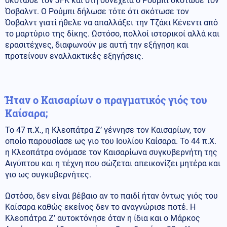
σκότωσε τον JFK και στη συνέχεια ο Ρούμπι σκότωσε τον
Όσβαλντ. Ο Ρούμπι δήλωσε τότε ότι σκότωσε τον
Όσβαλντ γιατί ήθελε να απαλλάξει την Τζάκι Κένεντι από
το μαρτύριο της δίκης. Ωστόσο, πολλοί ιστορικοί αλλά και
ερασιτέχνες, διαφωνούν με αυτή την εξήγηση και
προτείνουν εναλλακτικές εξηγήσεις.
Ήταν ο Καισαρίων ο πραγματικός γιός του
Καίσαρα;
Το 47 π.Χ., η Κλεοπάτρα Ζ’ γέννησε τον Καισαρίων, τον
οποίο παρουσίασε ως γιο του Ιουλίου Καίσαρα. Το 44 π.Χ.
η Κλεοπάτρα ονόμασε τον Καισαρίωνα συγκυβερνήτη της
Αιγύπτου και η τέχνη που σώζεται απεικονίζει μητέρα και
γιο ως συγκυβερνήτες.
Ωστόσο, δεν είναι βέβαιο αν το παιδί ήταν όντως γιός του
Καίσαρα καθώς εκείνος δεν το αναγνώρισε ποτέ. Η
Κλεοπάτρα Ζ’ αυτοκτόνησε όταν η ίδια και ο Μάρκος