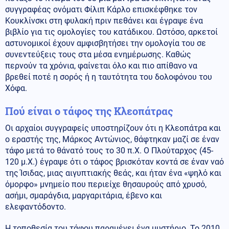
συγγραφέας ονόματι Φίλιπ Κάρλο επισκέφθηκε τον
Κουκλίνσκι στη φυλακή πριν πεθάνει και έγραψε ένα
βιβλίο για τις ομολογίες του κατάδικου. Ωστόσο, αρκετοί
αστυνομικοί έχουν αμφισβητήσει την ομολογία του σε
συνεντεύξεις τους στα μέσα ενημέρωσης. Καθώς
περνούν τα χρόνια, φαίνεται όλο και πιο απίθανο να
βρεθεί ποτέ η σορός ή η ταυτότητα του δολοφόνου του
Χόφα.
Πού είναι ο τάφος της Κλεοπάτρας
Οι αρχαίοι συγγραφείς υποστηρίζουν ότι η Κλεοπάτρα και
ο εραστής της, Μάρκος Αντώνιος, θάφτηκαν μαζί σε έναν
τάφο μετά το θάνατό τους το 30 π.Χ. Ο Πλούταρχος (45-
120 μ.Χ.) έγραψε ότι ο τάφος βρισκόταν κοντά σε έναν ναό
της Ίσιδας, μιας αιγυπτιακής θεάς, και ήταν ένα «ψηλό και
όμορφο» μνημείο που περιείχε θησαυρούς από χρυσό,
ασήμι, σμαράγδια, μαργαριτάρια, έβενο και
ελεφαντόδοντο.
Η τοποθεσία του τάφου παραμένει ένα μυστήριο. Το 2010,