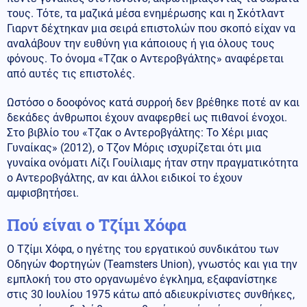
τους. Τότε, τα μαζικά μέσα ενημέρωσης και η Σκότλαντ
Γιαρντ δέχτηκαν μια σειρά επιστολών που σκοπό είχαν να
αναλάβουν την ευθύνη για κάποιους ή για όλους τους
φόνους. Το όνομα «Τζακ ο Αντεροβγάλτης» αναφέρεται
από αυτές τις επιστολές.
Ωστόσο ο δοοφόνος κατά συρροή δεν βρέθηκε ποτέ αν και
δεκάδες άνθρωποι έχουν αναφερθεί ως πιθανοί ένοχοι.
Στο βιβλίο του «Τζακ ο Αντεροβγάλτης: Το Χέρι μιας
Γυναίκας» (2012), ο Τζον Μόρις ισχυρίζεται ότι μια
γυναίκα ονόματι Λίζι Γουίλιαμς ήταν στην πραγματικότητα
ο Αντεροβγάλτης, αν και άλλοι ειδικοί το έχουν
αμφισβητήσει.
Πού είναι ο Τζίμι Χόφα
Ο Τζίμι Χόφα, ο ηγέτης του εργατικού συνδικάτου των
Οδηγών Φορτηγών (Teamsters Union), γνωστός και για την
εμπλοκή του στο οργανωμένο έγκλημα, εξαφανίστηκε
στις 30 Ιουλίου 1975 κάτω από αδιευκρίνιστες συνθήκες,