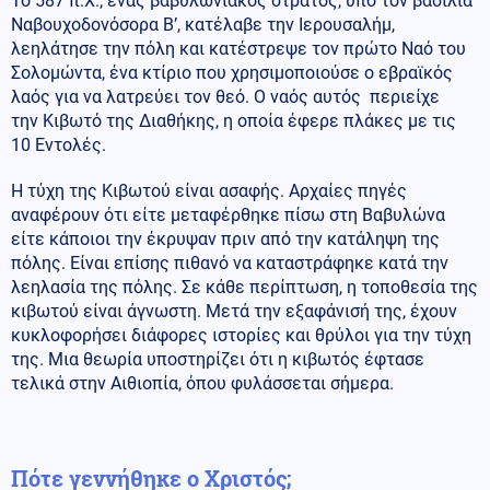
Το 587 π.Χ., ένας βαβυλωνιακός στρατός, υπό τον βασιλιά
Ναβουχοδονόσορα Β’, κατέλαβε την Ιερουσαλήμ,
λεηλάτησε την πόλη και κατέστρεψε τον πρώτο Ναό του
Σολομώντα, ένα κτίριο που χρησιμοποιούσε ο εβραϊκός
λαός για να λατρεύει τον θεό. Ο ναός αυτός περιείχε
την Κιβωτό της Διαθήκης, η οποία έφερε πλάκες με τις
10 Εντολές.
Η τύχη της Κιβωτού είναι ασαφής. Αρχαίες πηγές
αναφέρουν ότι είτε μεταφέρθηκε πίσω στη Βαβυλώνα
είτε κάποιοι την έκρυψαν πριν από την κατάληψη της
πόλης. Είναι επίσης πιθανό να καταστράφηκε κατά την
λεηλασία της πόλης. Σε κάθε περίπτωση, η τοποθεσία της
κιβωτού είναι άγνωστη. Μετά την εξαφάνισή της, έχουν
κυκλοφορήσει διάφορες ιστορίες και θρύλοι για την τύχη
της. Μια θεωρία υποστηρίζει ότι η κιβωτός έφτασε
τελικά στην Αιθιοπία, όπου φυλάσσεται σήμερα.
Πότε γεννήθηκε ο Χριστός;