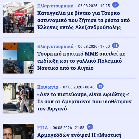
Ελληνοτουρκικά
98
06.08.2026 - 19:25
Κόσμος
08.08.2026 - 13:05
Καταγγελία με βίντεο για Τούρκο
3.400 τόνοι φαρμάκων στα σκουπίδια σε έναν χρόνο
αστυνομικό που ζήτησε τα ρέστα από
στην Αγγλία
Έλληνες εντός Αλεξανδρούπολης
Τεχνολογία
08.08.2026 - 13:00
Ελληνοτουρκικά
41
06.08.2026 - 17:00
Τι φέρνει η επόμενη γενιά δικτύων - Η δυναμική στην
Tουρκικό κρατικό ΜΜΕ απειλεί με
Ελλάδα και οι προκλήσεις
εκδίωξη και το γαλλικό Πολεμικό
Ναυτικό από το Αιγαίο
Κοινωνία
08.08.2026 - 12:57
Μυστράς: «Δεν ήταν οικονομικά τα κίνητρα» λέει ο
Κοινωνία
δικηγόρος του 55χρονου
12
07.08.2026 - 08:40
«Δεν το πιστεύουμε, είναι εφιάλτης»:
Σε σοκ οι Αμερικανοί που υιοθέτησαν
Ρωσία
τον Αφγανό
08.08.2026 - 12:55
ΈΚΤΑΚΤΟ: Ταρακούνησαν το Βερολίνο τα ρωσικά
μαχητικά Su-30SM2 που έκαναν "ασκήσεις" με
πραγματικά πυρά στο Καλίνινγκραντ
ΗΠΑ
21
06.08.2026 - 21:58
Αρμαγεδδών ενόψει! Η «Μυστική