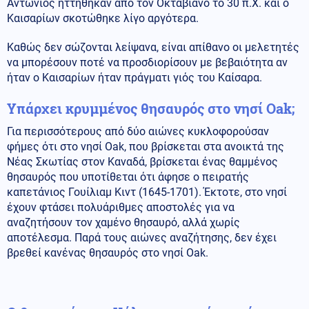
Αντώνιος ηττήθηκαν από τον Οκταβιανό το 30 π.Χ. και ο
Καισαρίων σκοτώθηκε λίγο αργότερα.
Καθώς δεν σώζονται λείψανα, είναι απίθανο οι μελετητές
να μπορέσουν ποτέ να προσδιορίσουν με βεβαιότητα αν
ήταν ο Καισαρίων ήταν πράγματι γιός του Καίσαρα.
Υπάρχει κρυμμένος θησαυρός στο νησί Oak;
Για περισσότερους από δύο αιώνες κυκλοφορούσαν
φήμες ότι στο νησί Oak, που βρίσκεται στα ανοικτά της
Νέας Σκωτίας στον Καναδά, βρίσκεται ένας θαμμένος
θησαυρός που υποτίθεται ότι άφησε ο πειρατής
καπετάνιος Γουίλιαμ Κιντ (1645-1701). Έκτοτε, στο νησί
έχουν φτάσει πολυάριθμες αποστολές για να
αναζητήσουν τον χαμένο θησαυρό, αλλά χωρίς
αποτέλεσμα. Παρά τους αιώνες αναζήτησης, δεν έχει
βρεθεί κανένας θησαυρός στο νησί Oak.