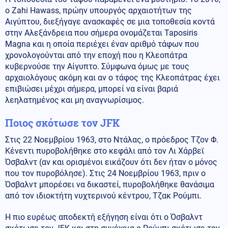
ο Zahi Hawass, πρώην υπουργός αρχαιοτήτων της
Αιγύπτου, διεξήγαγε ανασκαφές σε μια τοποθεσία κοντά
στην Αλεξάνδρεια που σήμερα ονομάζεται Taposiris
Magna και η οποία περιέχει έναν αριθμό τάφων που
χρονολογούνται από την εποχή που η Κλεοπάτρα
κυβερνούσε την Αίγυπτο. Σύμφωνα όμως με τους
αρχαιολόγους ακόμη και αν ο τάφος της Κλεοπάτρας έχει
επιβιώσει μέχρι σήμερα, μπορεί να είναι βαριά
λεηλατημένος και μη αναγνωρίσιμος.
Ποιος σκότωσε τον JFK
Στις 22 Νοεμβρίου 1963, στο Ντάλας, ο πρόεδρος Τζον Φ.
Κένεντι πυροβολήθηκε στο κεφάλι από τον Λι Χάρβεϊ
Όσβαλντ (αν και ορισμένοι εικάζουν ότι δεν ήταν ο μόνος
που τον πυροβόλησε). Στις 24 Νοεμβρίου 1963, πριν ο
Όσβαλντ μπορέσει να δικαστεί, πυροβολήθηκε θανάσιμα
από τον ιδιοκτήτη νυχτερινού κέντρου, Τζακ Ρούμπι.
Η πιο ευρέως αποδεκτή εξήγηση είναι ότι ο Όσβαλντ