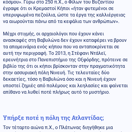
κόσμου». Γύρω στο 250 π.Χ., ο Φίλων του Βυζαντίου
έγραψε ότι οι Κρεμαστοί Κήποι «ήταν φυτεμένοι σε
υπερυψωμένα πεζούλια, ώστε τα έργα της καλλιέργειας
να αιωρούνται πάνω από τα κεφάλια των ανθρώπων».
Μέχρι στιγμής, οι αρχαιολόγοι που έχουν κάνει
ανασκαφές στη Βαβυλώνα δεν έχουν καταφέρει να βρουν
τα απομεινάρια ενός κήπου που να ανταποκρίνεται σε
αυτή την περιγραφή. Το 2013, η Στέφανι Ντάλεϊ,
ερευνήτρια στο Πανεπιστήμιο της Οξφόρδης, πρότεινε σε
βιβλίο της ότι οι κήποι βρίσκονταν στην πραγματικότητα
στην ασσυριακή πόλη Νινευή. Τις τελευταίες δύο
δεκαετίες, τόσο η Βαβυλώνα όσο και η Νινευή έχουν
υποστεί ζημιές από πολέμους και λεηλασίες και φαίνεται
απίθανο να λυθεί ποτέ πλήρως αυτό το μυστήριο.
Υπήρξε ποτέ η πόλη της Ατλαντίδας;
Τον τέταρτο αιώνα π.Χ., ο Πλάτωνας διηγήθηκε μια