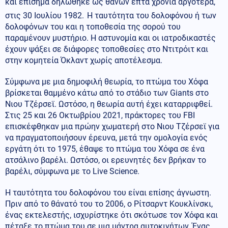
και επίσημα δηλώθηκε ως θανών επτά χρόνια αργότερα,
στις 30 Ιουλίου 1982.
Η ταυτότητα του δολοφόνου ή των
δολοφόνων του και η τοποθεσία της σορού του
παραμένουν μυστήριο. Η αστυνομία και οι ιατροδικαστές
έχουν ψάξει σε διάφορες τοποθεσίες στο Ντιτρόιτ και
στην κομητεία Όκλαντ χωρίς αποτέλεσμα.
Σύμφωνα με μια δημοφιλή θεωρία, το πτώμα του Χόφα
βρίσκεται θαμμένο κάτω από το στάδιο των Giants στο
Νιου Τζέρσεϊ. Ωστόσο, η θεωρία αυτή έχει καταρριφθεί.
Στις 25 και 26 Οκτωβρίου 2021, πράκτορες του FBI
επισκέφθηκαν μια πρώην χωματερή στο Νιου Τζέρσεϊ για
να πραγματοποιήσουν έρευνα, μετά την ομολογία ενός
εργάτη ότι το 1975, έθαψε το πτώμα του Χόφα σε ένα
ατσάλινο βαρέλι. Ωστόσο, οι ερευνητές δεν βρήκαν το
βαρέλι, σύμφωνα με το Live Science.
Η ταυτότητα του δολοφόνου του είναι επίσης άγνωστη.
Πριν από το θάνατό του το 2006, ο Ρίτσαρντ Κουκλίνσκι,
ένας εκτελεστής, ισχυρίστηκε ότι σκότωσε τον Χόφα και
πέταξε το πτώμα του σε μια μάντρα αυτοκινήτων. Ένας