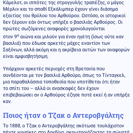
Κάμελοτ, οι ιππότες της στρογγυλής τραπέζης, ο μάγος
Μέρλιν και το σπαθί Εξκάλιμπερ έχουν γίνει διάσημα
εξαιτίας του θρύλου του Αρθούρου. Ωστόσο, οι ιστορικοί
δεν ξέρουν εάν όντως υπήρξε ο βασιλιάς Αρθούρος. Οι
πρώτες σωζόμενες αναφορές χρονολογούνται
ο
στον 9
αιώνα και μιλούν για έναν ηγέτη (ίσως ούτε καν
βασιλιά) που έδωσε αρκετές μάχες εναντίον των
Σαξόνων, αλλά ακόμη και η ακρίβεια αυτών των αναφορών
είναι αμφισβητήσιμη.
Υπάρχουν αρκετές περιοχές στη Βρετανία που
συνδέονται με τον βασιλιά Αρθούρο, όπως το Τίνταγκελ,
μια παραθαλάσσια τοποθεσία που υποτίθεται ότι ήταν
το σπίτι του – αλλά οι ανασκαφές δεν έχουν
επιβεβαιώσει αν ο Αρθούρος έζησε ποτέ εκεί ή αν υπήρξε
καν.
Ποιος ήταν ο Τζακ ο Αντεροβγάλτης
Το 1888, ο Τζακ ο Αντεροβγάλτης σκότωσε τουλάχιστον
πέντε γυναίκες στο Λονδίνο, ακρωτηριάζοντας τα σώματά