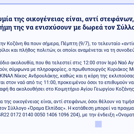
μία της οικογένειας είναι, αντί στεφάνων,
νήμη της να ενισχύσουν με δωρεά τον Σύλλ
την Κοζάνη θα πουν σήμερα, Πέμπτη (9/7), το τελευταίο «αντί
φίλοι και πλήθος πολιτών, οι οποίοι αναμένεται να τη συνοδε
όδιο ακολουθία, που θα τελεστεί στις 12:00 στον Ιερό Ναό Α
ούν, σύμφωνα με πληροφορίες, ο πρωθυπουργός Κυριάκος Μ
ΚΙΝΑΛ Νίκος Ανδρουλάκης, καθώς και η κόρη της εκλιπούσας
αι στον ναό από τις 11:00, προκειμένου όσοι το επιθυμούν ν
αφή θα ακολουθήσει στο Κοιμητήριο Αγίου Γεωργίου Κοζάνης
α της οικογένειας είναι, αντί στεφάνων, όσοι θέλουν να τιμή
τον Σύλλογο «Όραμα Ελπίδας». Η κατάθεση μπορεί να πραγμα
GR22 0172 0140 0050 1406 1096 204), με την ένδειξη «Ονομ