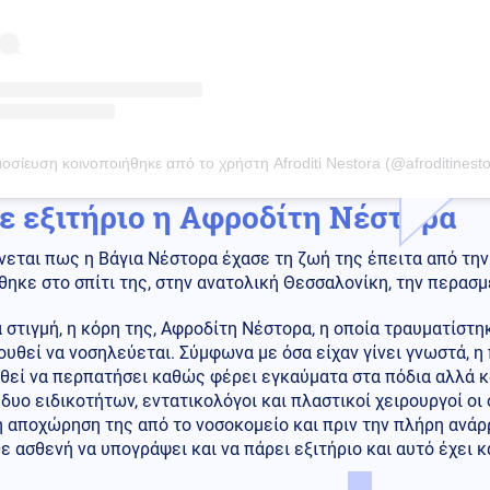
οσίευση κοινοποιήθηκε από το χρήστη Afroditi Nestora (@afroditinesto
ε εξιτήριο η Αφροδίτη Νέστορα
νεται πως η Βάγια Νέστορα έχασε τη ζωή της έπειτα από τη
ηκε στο σπίτι της, στην ανατολική Θεσσαλονίκη, την περασ
α στιγμή, η κόρη της, Αφροδίτη Νέστορα, η οποία τραυματίστη
υθεί να νοσηλεύεται. Σύμφωνα με όσα είχαν γίνει γνωστά, η
θεί να περπατήσει καθώς φέρει εγκαύματα στα πόδια αλλά κ
 δυο ειδικοτήτων, εντατικολόγοι και πλαστικοί χειρουργοί οι 
αποχώρηση της από το νοσοκομείο και πριν την πλήρη ανάρρ
ε ασθενή να υπογράψει και να πάρει εξιτήριο και αυτό έχει 