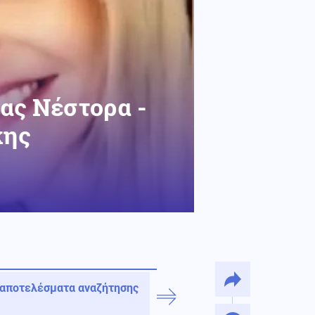
ιας Νέστορα -
κης
 αποτελέσματα αναζήτησης