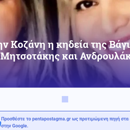
ην Κοζάνη η κηδεία της Βάγ
 Μητσοτάκης και Ανδρουλά
Προσθέστε το pentapostagma.gr ως προτιμώμενη πηγή στα
στην Google.