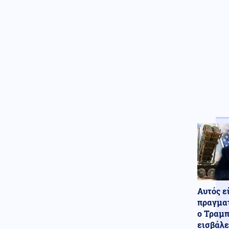
μετωπικής σύγκρουσης ΙΧ και
φορτηγού
Κόσμος
07.08.2026 - 11:55
Έμπολα στο Κονγκό: Τα
επιβεβαιωμένα κρούσματα
ξεπέρασαν τα 4.000
Πολιτική
07.08.2026 - 11:46
Χαρδαλιάς: «Με
τεκμηριωμένες πολιτικές και
χρηματοδοτικά εργαλεία
στηρίζουμε τις επιχειρήσεις»
Αυτός ε
πραγματ
ο Τραμπ
εισβάλε