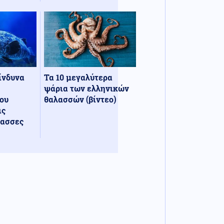
κίνδυνα
Τα 10 μεγαλύτερα
ψάρια των ελληνικών
ου
θαλασσών (βίντεο)
ις
λασσες