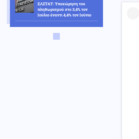
ΕΛΣΤΑΤ: Υποχώρηση του
πληθωρισμού στο 3,4% τον
Ιούλιο έναντι 4,4% τον Ιούνιο
Κόσμος
07.08.2026 - 13:40
Ιαπωνία: Βίντεο από
χειρουργείο την ώρα του
σεισμού των 6,8 Ρίχτερ
Περιβάλλον
07.08.2026 - 13:25
12 Αυγούστου: Η ολική έκλειψη
Ηλίου θέτει τις Αρχές της
Ευρώπης σε ετοιμότητα
Κοινωνία
07.08.2026 - 13:15
Λάρισα: Μοτοσικλέτα
προσέκρουσε σε σταθμευμένο
ΙΧ – Ο αναβάτης εγκατέλειψε
το σημείο (βίντεο)
Κοινωνία
07.08.2026 - 13:07
Θήβα: Άνδρας εμβόλιζε
επανειλημμένα παρκαρισμένο