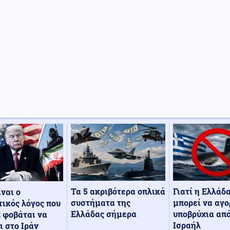
Τα 5 ακριβότερα οπλικά
Γιατί η Ελλάδ
ίναι ο
συστήματα της
μπορεί να αγο
ικός λόγος που
Ελλάδας σήμερα
υποβρύχια από
 φοβάται να
Ισραήλ
ι στο Ιράν