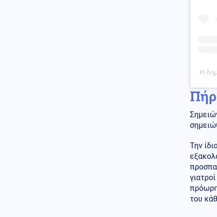
αυτοκίνητο μετά από καβγά
(βίντεο)
Ρωσία
07.08.2026 - 13:05
Ρώσοι χάκερ βρήκαν απόρρητα
έγγραφα – Το ΝΑΤΟ χτυπάει
απευθείας ρωσικό έδαφος
Η δημ
Οικονομία
07.08.2026 - 12:53
Διόρθωση στο Χρηματιστήριο
Πήρ
Αθηνών μετά το υψηλό σερί
Σημειώ
Κοινωνία
07.08.2026 - 12:50
σημειώθ
Το επίμονο βλέμμα του σκύλου
σας: Τι προσπαθεί να σας πει
Την ίδι
εξακολο
Μέση Ανατολή
07.08.2026 - 12:48
προσπα
Ιράν: Στο «νεκροκρέβατο» ο
γιατροί
Μοτζτάμπα Χαμενεΐ -
πρόωρη 
Οργιάζουν οι φήμες
του κάθ
Κοινωνία
07.08.2026 - 12:39