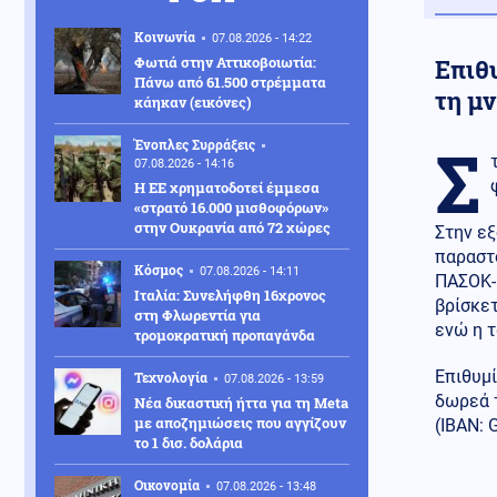
Κοινωνία
07.08.2026 - 14:22
Φωτιά στην Αττικοβοιωτία:
Επιθυ
Πάνω από 61.500 στρέμματα
τη μ
κάηκαν (εικόνες)
Σ
Ένοπλες Συρράξεις
07.08.2026 - 14:16
Η ΕΕ χρηματοδοτεί έμμεσα
«στρατό 16.000 μισθοφόρων»
στην Ουκρανία από 72 χώρες
Στην εξ
παραστ
Κόσμος
07.08.2026 - 14:11
ΠΑΣΟΚ-
Ιταλία: Συνελήφθη 16χρονος
βρίσκετ
στη Φλωρεντία για
ενώ η τ
τρομοκρατική προπαγάνδα
Επιθυμί
Τεχνολογία
07.08.2026 - 13:59
δωρεά 
Νέα δικαστική ήττα για τη Meta
με αποζημιώσεις που αγγίζουν
(IBAN: 
το 1 δισ. δολάρια
Οικονομία
07.08.2026 - 13:48