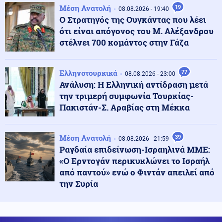
πνιγμού;
Μέση Ανατολή
19
08.08.2026 - 19:40
Ο Στρατηγός της Ουγκάντας που λέει
ότι είναι απόγονος του Μ. Αλέξανδρου
09.08.2026 - 17:00
στέλνει 700 κομάντος στην Γάζα
ΒΟΜΒΑ ΑΠΟ ΖΕΜΕΝΙΔΗ! «Οι ΗΠΑ δεν θα δώσουν τα F-
35 στην Τουρκία λόγω της Κίνας»
Ελληνοτουρκικά
77
08.08.2026 - 23:00
Ανάλυση: Η Ελληνική αντίδραση μετά
Κόσμος
09.08.2026 - 16:48
την τριμερή συμφωνία Τουρκίας-
Ιταλία: Αρχαίο ρωμαϊκό ναυάγιο ανακαλύφθηκε
ανοιχτά των ακτών της Σικελίας (βίντεο)
Πακιστάν-Σ. Αραβίας στη Μέκκα
Κόσμος
Μέση Ανατολή
39
09.08.2026 - 16:33
08.08.2026 - 21:59
Μυστήριο στο Ιράν: Αχρονολόγητο βίντεο φέρεται να
Ραγδαία επιδείνωση-Ισραηλινά ΜΜΕ:
δείχνει τον Χαμενεΐ ζωντανό
«Ο Ερντογάν περικυκλώνει το Ισραήλ
από παντού» ενώ ο Φιντάν απειλεί από
την Συρία
Κοινωνία
09.08.2026 - 16:29
Δεν υπάρχει όριο στην αγάπη μιας μάνας! Ελένη
Φωτιάδου...Έγινε “πόρνη”, μπήκε στα κυκλώματα και
κοιμήθηκε με τον φονιά για να δικαιώσει τη νεκρή