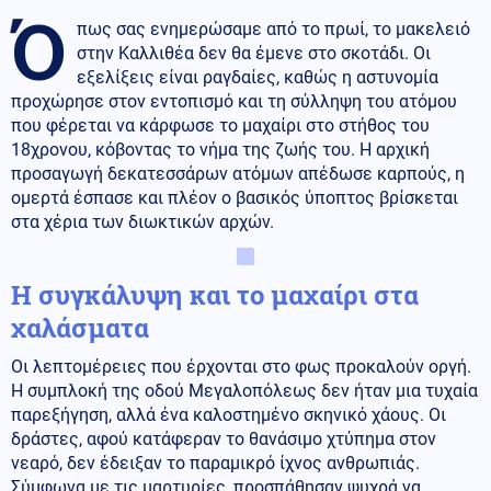
Ό
πως σας ενημερώσαμε από το πρωί, το μακελειό
στην Καλλιθέα δεν θα έμενε στο σκοτάδι. Οι
εξελίξεις είναι ραγδαίες, καθώς η αστυνομία
προχώρησε στον εντοπισμό και τη σύλληψη του ατόμου
που φέρεται να κάρφωσε το μαχαίρι στο στήθος του
18χρονου, κόβοντας το νήμα της ζωής του. Η αρχική
προσαγωγή δεκατεσσάρων ατόμων απέδωσε καρπούς, η
ομερτά έσπασε και πλέον ο βασικός ύποπτος βρίσκεται
στα χέρια των διωκτικών αρχών.
Η συγκάλυψη και το μαχαίρι στα
χαλάσματα
Οι λεπτομέρειες που έρχονται στο φως προκαλούν οργή.
Η συμπλοκή της οδού Μεγαλοπόλεως δεν ήταν μια τυχαία
παρεξήγηση, αλλά ένα καλοστημένο σκηνικό χάους. Οι
δράστες, αφού κατάφεραν το θανάσιμο χτύπημα στον
νεαρό, δεν έδειξαν το παραμικρό ίχνος ανθρωπιάς.
Σύμφωνα με τις μαρτυρίες, προσπάθησαν ψυχρά να