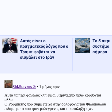
Αυτός είναι ο
Τα 5 ακρι
πραγματικός λόγος που ο
συστήματ
Τραμπ φοβάται να
σήμερα
εισβάλει στο Ιράν