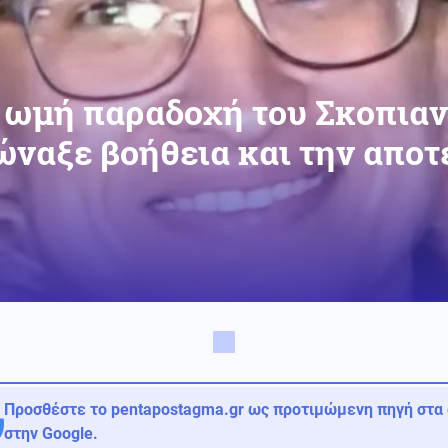
 ωμή παραδοχή του Σκοπιαν
ναξε βοήθεια και την αποτ
Προσθέστε το pentapostagma.gr ως προτιμώμενη πηγή στα
στην Google.