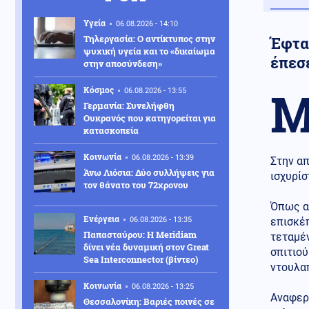
Υγεία
06.08.2026 - 14:10
Τηλεργασία: Ο αντίκτυπος στην
Έφτασ
ψυχική υγεία και το «δικαίωμα
έπεσ
στην αποσύνδεση»
Κόσμος
06.08.2026 - 13:55
Γερμανία: Συνελήφθη
Ουκρανός που κατηγορείται για
κατασκοπεία
Κοινωνία
06.08.2026 - 13:39
Στην απ
Άνω Λιόσια: Δύο συλλήψεις για
ισχυρίσ
τον θάνατο του 72χρονου
Όπως α
Ενέργεια
06.08.2026 - 13:35
επισκέπ
Παπασταύρου: Η Meridiam
τεταμέν
δίνει νέα δυναμική στον Great
σπιτιού
Sea Interconnector (βίντεο)
ντουλα
Κοινωνία
06.08.2026 - 13:25
Αναφερ
Θεσσαλονίκη: Βαριές ποινές σε