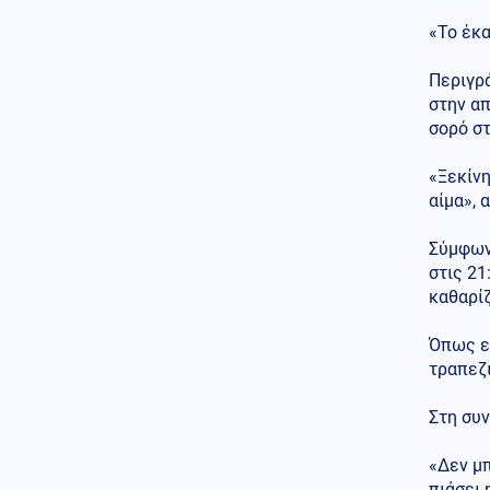
να υπαχθεί ο ΟΠΕΚΕΠΕ στην
ΑΑΔΕ δικαιώθηκε»
«Το έκα
Επιστήμη
06.08.2026 - 12:05
Περιγρά
Αμφιλεγόμενη μελέτη
στην απ
Ουκρανών: Η Σελήνη
λειτουργεί ως μυστική βάση
σορό στ
UFO;
«Ξεκίνη
Πολιτική
06.08.2026 - 11:53
αίμα», 
ΕΛΑΣ κατά Γεωργιάδη για την
κατάρρευση οροφής στο
Σύμφωνα
Νοσοκομείο Κορίνθου
στις 21
Κοινωνία
καθαρίζ
06.08.2026 - 11:47
Αγροτικές ενισχύσεις: Σε
λειτουργία η νέα πλατφόρμα
Όπως εί
myAGRO της ΑΑΔΕ
τραπεζ
Κόσμος
06.08.2026 - 11:36
Στη συν
Ουγκάντα: Ομάδα αγνώστων
δολοφόνησε τον ποδοσφαιριστή
«Δεν μπ
Ντέιβιντ Οβόρι (βίντεο)
πιάσει 