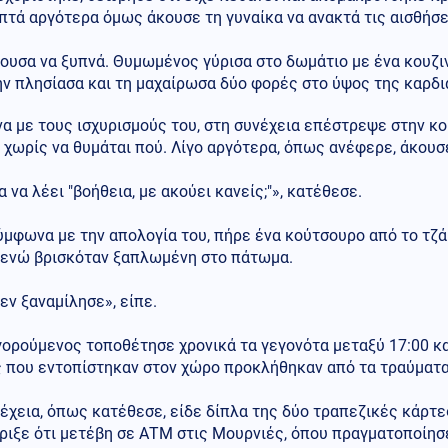
πτά αργότερα όμως άκουσε τη γυναίκα να ανακτά τις αισθήσε
κουσα να ξυπνά. Θυμωμένος γύρισα στο δωμάτιο με ένα κουζ
ην πλησίασα και τη μαχαίρωσα δύο φορές στο ύψος της καρδι
 με τους ισχυρισμούς του, στη συνέχεια επέστρεψε στην κου
 χωρίς να θυμάται πού. Λίγο αργότερα, όπως ανέφερε, άκουσ
 να λέει "βοήθεια, με ακούει κανείς;"», κατέθεσε.
ύμφωνα με την απολογία του, πήρε ένα κούτσουρο από το τζά
 ενώ βρισκόταν ξαπλωμένη στο πάτωμα.
εν ξαναμίλησε», είπε.
ορούμενος τοποθέτησε χρονικά τα γεγονότα μεταξύ 17:00 και
ς που εντοπίστηκαν στον χώρο προκλήθηκαν από τα τραύματα
έχεια, όπως κατέθεσε, είδε δίπλα της δύο τραπεζικές κάρτες
ριξε ότι μετέβη σε ΑΤΜ στις Μουρνιές, όπου πραγματοποίησ