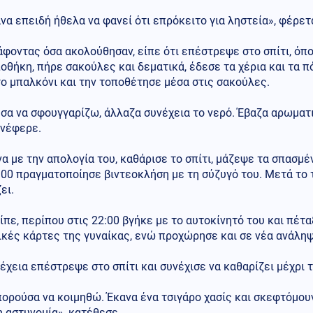
να επειδή ήθελα να φανεί ότι επρόκειτο για ληστεία», φέρετ
φοντας όσα ακολούθησαν, είπε ότι επέστρεψε στο σπίτι, όπ
οθήκη, πήρε σακούλες και δεματικά, έδεσε τα χέρια και τα 
ο μπαλκόνι και την τοποθέτησε μέσα στις σακούλες.
σα να σφουγγαρίζω, άλλαζα συνέχεια το νερό. Έβαζα αρωματ
ανέφερε.
 με την απολογία του, καθάρισε το σπίτι, μάζεψε τα σπασμέ
:00 πραγματοποίησε βιντεοκλήση με τη σύζυγό του. Μετά το 
ει.
πε, περίπου στις 22:00 βγήκε με το αυτοκίνητό του και πέτα
ικές κάρτες της γυναίκας, ενώ προχώρησε και σε νέα ανάλη
έχεια επέστρεψε στο σπίτι και συνέχισε να καθαρίζει μέχρι 
ορούσα να κοιμηθώ. Έκανα ένα τσιγάρο χασίς και σκεφτόμου
η αστυνομία», κατέθεσε.