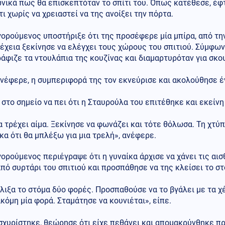
ικά πως θα επισκεπτόταν το σπίτι του. Όπως κατέθεσε, έφτ
τι χωρίς να χρειαστεί να της ανοίξει την πόρτα.
ορούμενος υποστήριξε ότι της προσέφερε μία μπίρα, από την 
έχεια ξεκίνησε να ελέγχει τους χώρους του σπιτιού. Σύμφωνα
φιζε τα ντουλάπια της κουζίνας και διαμαρτυρόταν για σκο
νέφερε, η συμπεριφορά της τον εκνεύρισε και ακολούθησε 
στο σημείο να πει ότι η Σταυρούλα του επιτέθηκε και εκείν
α τρέχει αίμα. Ξεκίνησε να φωνάζει και τότε θόλωσα. Τη χτύ
α ότι θα μπλέξω για μια τρελή», ανέφερε.
ορούμενος περιέγραψε ότι η γυναίκα άρχισε να χάνει τις αισ
από συρτάρι του σπιτιού και προσπάθησε να της κλείσει το στ
λιξα το στόμα δύο φορές. Προσπαθούσε να το βγάλει με τα χ
ακόμη μία φορά. Σταμάτησε να κουνιέται», είπε.
χυρίστηκε, θεώρησε ότι είχε πεθάνει και απομακρύνθηκε προ