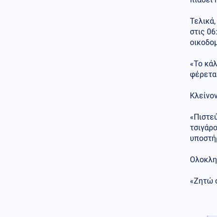
Ελληνοτουρκικά
06.08.2026 - 11:31
Τελικά
Τι συνεπάγεται για τα
στις 06
Ελληνοτουρκικά ο συνδυασμός
οικοδομ
αύξησης του στόλου των
μεταγωγικών αεροσκαφών C-
130J-30 και Ταξιαρχιών
«Το κάλ
Καταδρομών της Τουρκίας;
φέρετα
Κόσμος
06.08.2026 - 11:22
Κλείνον
Κόστα Ρίκα: Εκατοντάδες
αστυνομικοί ελέγχονται για
«Πιστεύ
πιθανή εμπλοκή σε κυκλώματα
ναρκωτικών
τσιγάρο
υποστή
Ολοκλη
«Ζητώ 