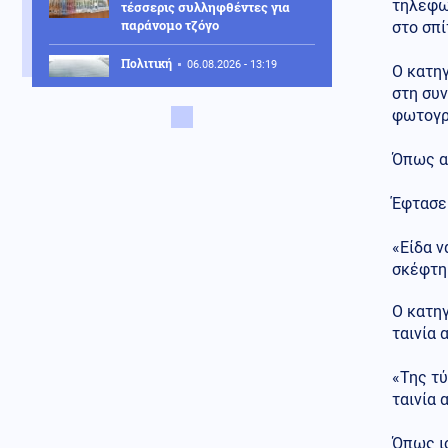
τηλεφων
τέσσερις συλληφθέντες για
παράνομο τζόγο
στο σπί
Πολιτική
06.08.2026 - 13:19
Ο κατηγ
ΠΑΣΟΚ: «Η κυβέρνηση
στη συν
επιχειρεί να παρουσιάσει το
φωτογρά
φιάσκο ως επιτυχία»
Όπως α
Κόσμος
06.08.2026 - 13:08
Λίβανος: Κλιμάκωση των
ισραηλινών επιθέσεων στον
Έφτασε 
νότιο Λίβανο
«Είδα ν
ΗΠΑ
06.08.2026 - 13:07
σκέφτηκ
"Μαλλιά κουβάρια" στο Κάμπ
Ντέιβιντ Τραμπ και Χέγκσεθ
Ο κατηγ
λόγω μεγάλης έλλειψης
ταινία 
πυραύλων PATRIOT
Κοινωνία
06.08.2026 - 12:53
«Της τύ
Αποκαΐδια το Πόρτο Γερμενό: Οι
ταινία 
πρώτες εικόνες μετά το
πέρασμα της φωτιάς
Όπως ισ