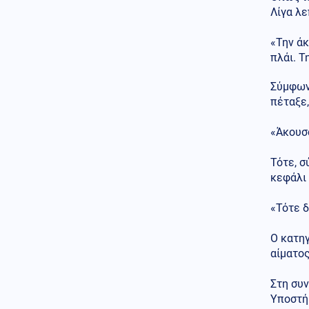
Λίγα λε
Κόσμος
06.08.2026 - 12:46
Βόρεια Κορέα: Eξαπέλυσε
«Την ά
βλήμα προς τη θάλασσα της
Ιαπωνίας
πλάι. Τ
Κοινωνία
06.08.2026 - 12:43
Σύμφωνα
Τροχαίο δυστύχημα με θύμα
πέταξε,
42χρονο μοτοσικλετιστή στη
Μύκονο
«Άκουσα
Κυπριακό
06.08.2026 - 12:27
Τότε, σ
Η ηρωική μάχη του 256
Τάγματος Πεζικού στη Λάπηθο
κεφάλι
και τον Καραβά
«Τότε δ
Οικονομία
06.08.2026 - 12:17
Ακρίβεια στην Ευρώπη: Από το
Ο κατηγ
ελαιόλαδο μέχρι τα λαχανικά
αίματο
εκτοξεύονται οι τιμές
Πολιτική
Στη συν
06.08.2026 - 12:14
Μητσοτάκης: «Η απόφασή μας
Υποστή