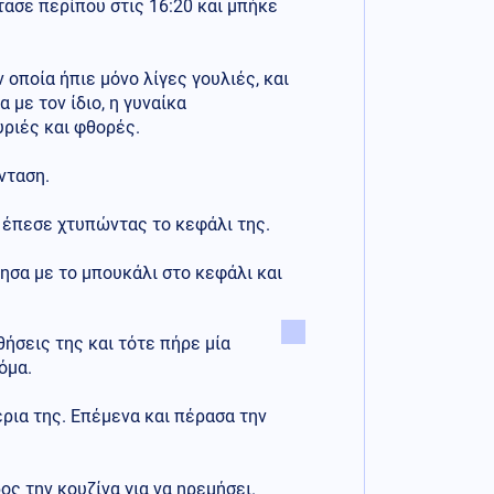
ασε περίπου στις 16:20 και μπήκε
οποία ήπιε μόνο λίγες γουλιές, και
 με τον ίδιο, η γυναίκα
υριές και φθορές.
ένταση.
η έπεσε χτυπώντας το κεφάλι της.
πησα με το μπουκάλι στο κεφάλι και
θήσεις της και τότε πήρε μία
όμα.
έρια της. Επέμενα και πέρασα την
ς την κουζίνα για να ηρεμήσει.